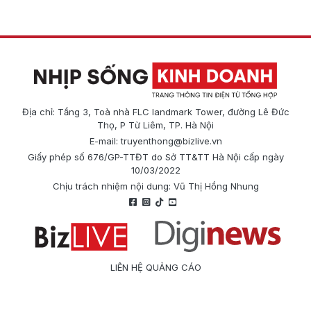
Địa chỉ: Tầng 3, Toà nhà FLC landmark Tower, đường Lê Đức
Thọ, P Từ Liêm, TP. Hà Nội
E-mail:
truyenthong@bizlive.vn
Giấy phép số 676/GP-TTĐT do Sở TT&TT Hà Nội cấp ngày
10/03/2022
Chịu trách nhiệm nội dung: Vũ Thị Hồng Nhung
LIÊN HỆ QUẢNG CÁO
Công ty Cổ phần Truyền thông Quốc tế Diginews
Điện thoại: 0866 500 388