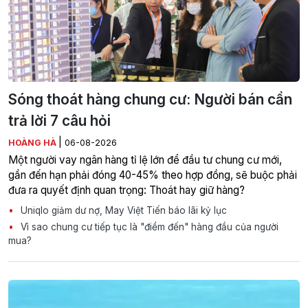
Sóng thoát hàng chung cư: Người bán cần
trả lời 7 câu hỏi
|
HOÀNG HÀ
06-08-2026
Một người vay ngân hàng tỉ lệ lớn để đầu tư chung cư mới,
gần đến hạn phải đóng 40-45% theo hợp đồng, sẽ buộc phải
đưa ra quyết định quan trọng: Thoát hay giữ hàng?
Uniqlo giảm dư nợ, May Việt Tiến báo lãi kỷ lục
Vì sao chung cư tiếp tục là "điểm đến" hàng đầu của người
mua?