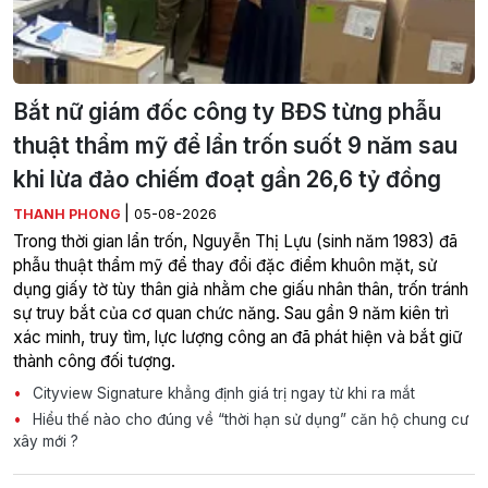
Bắt nữ giám đốc công ty BĐS từng phẫu
thuật thẩm mỹ để lẩn trốn suốt 9 năm sau
khi lừa đảo chiếm đoạt gần 26,6 tỷ đồng
|
THANH PHONG
05-08-2026
Trong thời gian lẩn trốn, Nguyễn Thị Lựu (sinh năm 1983) đã
phẫu thuật thẩm mỹ để thay đổi đặc điểm khuôn mặt, sử
dụng giấy tờ tùy thân giả nhằm che giấu nhân thân, trốn tránh
sự truy bắt của cơ quan chức năng. Sau gần 9 năm kiên trì
xác minh, truy tìm, lực lượng công an đã phát hiện và bắt giữ
thành công đối tượng.
Cityview Signature khẳng định giá trị ngay từ khi ra mắt
Hiểu thế nào cho đúng về “thời hạn sử dụng” căn hộ chung cư
xây mới ?