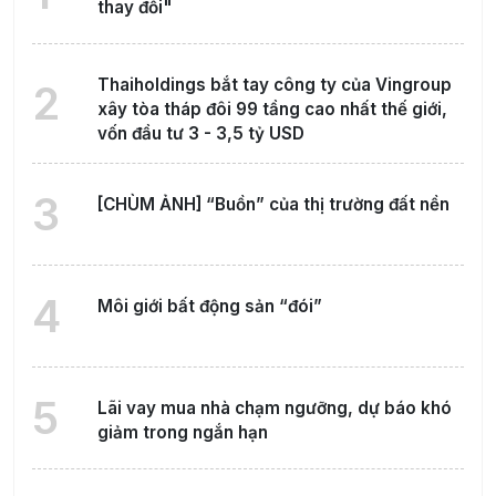
thay đổi"
Thaiholdings bắt tay công ty của Vingroup
2
xây tòa tháp đôi 99 tầng cao nhất thế giới,
vốn đầu tư 3 - 3,5 tỷ USD
3
[CHÙM ẢNH] “Buồn” của thị trường đất nền
4
Môi giới bất động sản “đói”
5
Lãi vay mua nhà chạm ngưỡng, dự báo khó
giảm trong ngắn hạn