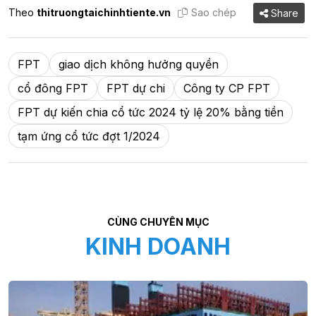
Theo
thitruongtaichinhtiente.vn
Sao chép
Share
FPT
giao dịch không hưởng quyền
cổ đông FPT
FPT dự chi
Công ty CP FPT
FPT dự kiến chia cổ tức 2024 tỷ lệ 20% bằng tiền
tạm ứng cổ tức đợt 1/2024
CÙNG CHUYÊN MỤC
KINH DOANH