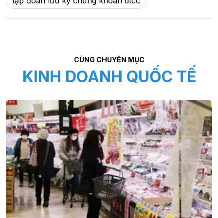
tập đoàn lưu ký chứng khoán dtcc
CÙNG CHUYÊN MỤC
KINH DOANH QUỐC TẾ