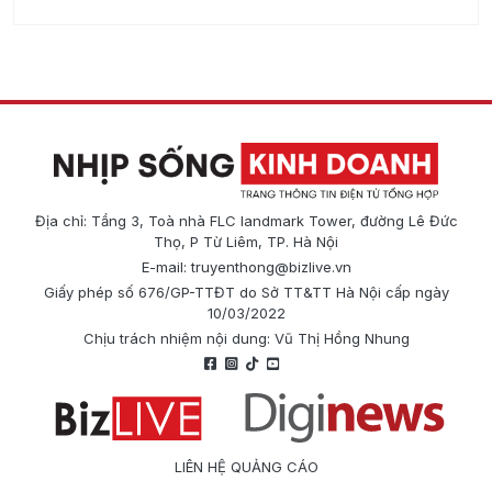
Địa chỉ: Tầng 3, Toà nhà FLC landmark Tower, đường Lê Đức
Thọ, P Từ Liêm, TP. Hà Nội
E-mail:
truyenthong@bizlive.vn
Giấy phép số 676/GP-TTĐT do Sở TT&TT Hà Nội cấp ngày
10/03/2022
Chịu trách nhiệm nội dung: Vũ Thị Hồng Nhung
LIÊN HỆ QUẢNG CÁO
Công ty Cổ phần Truyền thông Quốc tế Diginews