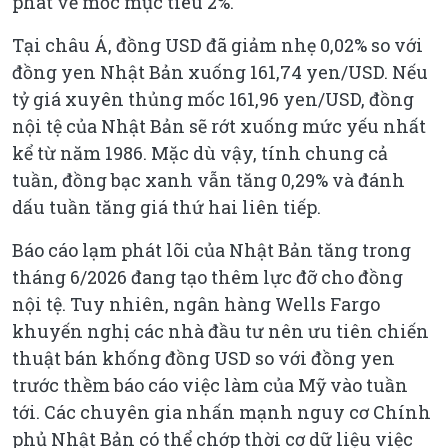
phát về mốc mục tiêu 2%.
Tại châu Á, đồng USD đã giảm nhẹ 0,02% so với
đồng yen Nhật Bản xuống 161,74 yen/USD. Nếu
tỷ giá xuyên thủng mốc 161,96 yen/USD, đồng
nội tệ của Nhật Bản sẽ rớt xuống mức yếu nhất
kể từ năm 1986. Mặc dù vậy, tính chung cả
tuần, đồng bạc xanh vẫn tăng 0,29% và đánh
dấu tuần tăng giá thứ hai liên tiếp.
Báo cáo lạm phát lõi của Nhật Bản tăng trong
tháng 6/2026 đang tạo thêm lực đỡ cho đồng
nội tệ. Tuy nhiên, ngân hàng Wells Fargo
khuyến nghị các nhà đầu tư nên ưu tiên chiến
thuật bán khống đồng USD so với đồng yen
trước thềm báo cáo việc làm của Mỹ vào tuần
tới. Các chuyên gia nhấn mạnh nguy cơ Chính
phủ Nhật Bản có thể chớp thời cơ dữ liệu việc