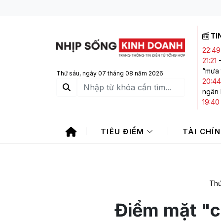
TI
22:49
21:21
“mưa 
Thứ sáu, ngày 07 tháng 08 năm 2026
20:44
ngân
19:40
giảm,
19:15
TIÊU ĐIỂM
TÀI CHÍ
sản vớ
17:45
trong
Thứ
Điểm mặt "c