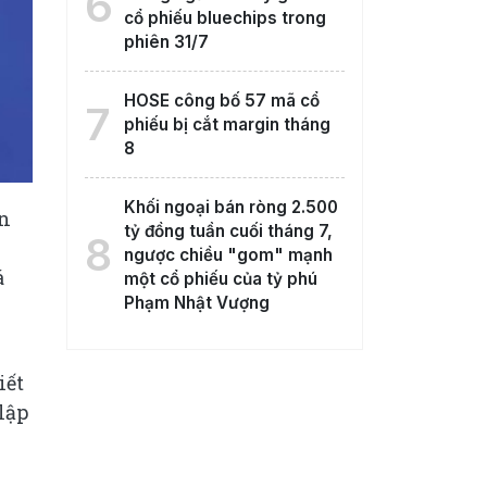
6
cổ phiếu bluechips trong
phiên 31/7
HOSE công bố 57 mã cổ
7
phiếu bị cắt margin tháng
8
Khối ngoại bán ròng 2.500
án
tỷ đồng tuần cuối tháng 7,
8
ngược chiều "gom" mạnh
á
một cổ phiếu của tỷ phú
Phạm Nhật Vượng
iết
lập