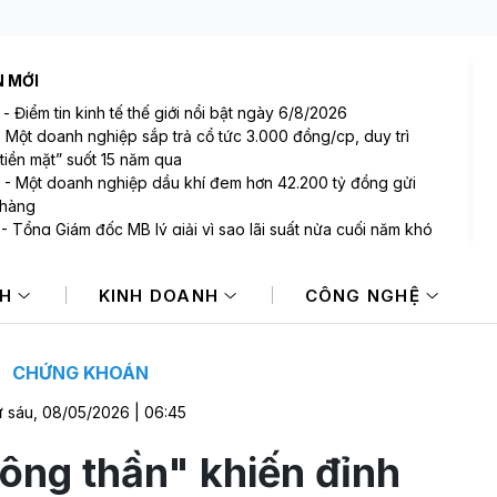
N MỚI
-
Điểm tin kinh tế thế giới nổi bật ngày 6/8/2026
-
Một doanh nghiệp sắp trả cổ tức 3.000 đồng/cp, duy trì
tiền mặt” suốt 15 năm qua
-
Một doanh nghiệp dầu khí đem hơn 42.200 tỷ đồng gửi
 hàng
-
Tổng Giám đốc MB lý giải vì sao lãi suất nửa cuối năm khó
 NIM sẽ còn thu hẹp
-
Bất ngờ: Huấn Hoa Hồng từng là Chủ tịch công ty bất động
NH
KINH DOANH
CÔNG NGHỆ
i slogan nổi tiếng “có làm thì mới có ăn”
-
Một cổ phiếu bị tự doanh CTCK bán ròng 200 tỷ đồng
 phiên Index giảm điểm
CHỨNG KHOÁN
 sáu, 08/05/2026 | 06:45
ông thần" khiến đỉnh