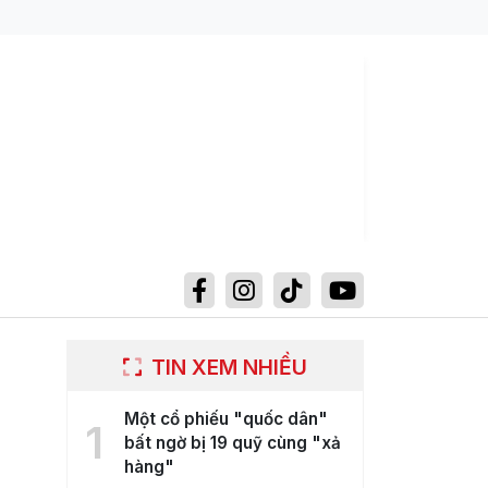
TIN XEM NHIỀU
Một cổ phiếu "quốc dân"
1
bất ngờ bị 19 quỹ cùng "xả
hàng"