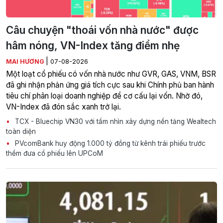
Câu chuyện "thoái vốn nhà nước" được
hâm nóng, VN-Index tăng điểm nhẹ
|
MAI HƯƠNG
07-08-2026
Một loạt cổ phiếu có vốn nhà nước như GVR, GAS, VNM, BSR
đã ghi nhận phản ứng giá tích cực sau khi Chính phủ ban hành
tiêu chí phân loại doanh nghiệp để cơ cấu lại vốn. Nhờ đó,
VN-Index đã đón sắc xanh trở lại.
TCX - Bluechip VN30 với tầm nhìn xây dựng nền tảng Wealtech
toàn diện
PVcomBank huy động 1.000 tỷ đồng từ kênh trái phiếu trước
thềm đưa cổ phiếu lên UPCoM