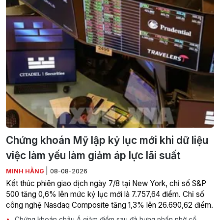
Chứng khoán Mỹ lập kỷ lục mới khi dữ liệu
việc làm yếu làm giảm áp lực lãi suất
|
MINH HẰNG
08-08-2026
Kết thúc phiên giao dịch ngày 7/8 tại New York, chỉ số S&P
500 tăng 0,6% lên mức kỷ lục mới là 7.757,64 điểm. Chỉ số
công nghệ Nasdaq Composite tăng 1,3% lên 26.690,62 điểm.
Chứng khoán châu Á giảm điểm sau đà hưng phấn nhờ cổ