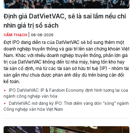
Định giá DatVietVAC, sẽ là sai lầm nếu chỉ
nhìn giá trị sổ sách
|
CẨM THẠCH
08-08-2026
Đợt IPO đang diễn ra của DatVietVAC sẽ bổ sung thêm một
doanh nghiệp truyền thông và giải trí lên sàn chứng khoán Việt
Nam. Khác với nhiều doanh nghiệp truyền thống, phần lớn giá
trị của DatVietVAC không đến từ nhà máy, hàng tồn kho hay
tài sản cố định, mà từ các tài sản sở hữu trí tuệ (IP) - nhóm tài
sản gần như chưa được phản ánh đầy đủ trên bảng cân đối
kế toán.
IPO DatVietVAC: IP & Fandom Economy định hình tương lai của
ngành công nghiệp văn hóa
DatVietVAC mở đăng ký IPO: Thời điểm vàng đón “sóng” ngành
Công nghiệp văn hóa Việt Nam