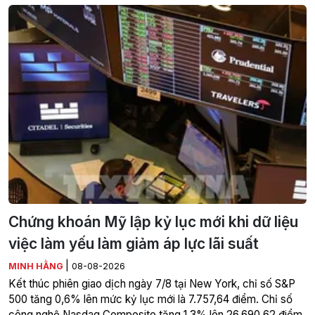
Chứng khoán Mỹ lập kỷ lục mới khi dữ liệu
việc làm yếu làm giảm áp lực lãi suất
|
MINH HẰNG
08-08-2026
Kết thúc phiên giao dịch ngày 7/8 tại New York, chỉ số S&P
500 tăng 0,6% lên mức kỷ lục mới là 7.757,64 điểm. Chỉ số
công nghệ Nasdaq Composite tăng 1,3% lên 26.690,62 điểm.