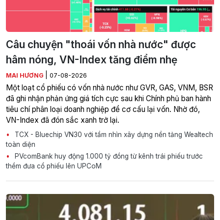
Câu chuyện "thoái vốn nhà nước" được
hâm nóng, VN-Index tăng điểm nhẹ
|
MAI HƯƠNG
07-08-2026
Một loạt cổ phiếu có vốn nhà nước như GVR, GAS, VNM, BSR
đã ghi nhận phản ứng giá tích cực sau khi Chính phủ ban hành
tiêu chí phân loại doanh nghiệp để cơ cấu lại vốn. Nhờ đó,
VN-Index đã đón sắc xanh trở lại.
TCX - Bluechip VN30 với tầm nhìn xây dựng nền tảng Wealtech
toàn diện
PVcomBank huy động 1.000 tỷ đồng từ kênh trái phiếu trước
thềm đưa cổ phiếu lên UPCoM