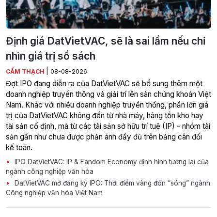
Định giá DatVietVAC, sẽ là sai lầm nếu chỉ
nhìn giá trị sổ sách
|
CẨM THẠCH
08-08-2026
Đợt IPO đang diễn ra của DatVietVAC sẽ bổ sung thêm một
doanh nghiệp truyền thông và giải trí lên sàn chứng khoán Việt
Nam. Khác với nhiều doanh nghiệp truyền thống, phần lớn giá
trị của DatVietVAC không đến từ nhà máy, hàng tồn kho hay
tài sản cố định, mà từ các tài sản sở hữu trí tuệ (IP) - nhóm tài
sản gần như chưa được phản ánh đầy đủ trên bảng cân đối
kế toán.
IPO DatVietVAC: IP & Fandom Economy định hình tương lai của
ngành công nghiệp văn hóa
DatVietVAC mở đăng ký IPO: Thời điểm vàng đón “sóng” ngành
Công nghiệp văn hóa Việt Nam