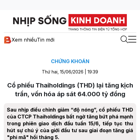
Xem nhiều
Tin mới
CHỨNG KHOÁN
Thứ hai, 15/06/2026 | 19:39
Cổ phiếu Thaiholdings (THD) lại tăng kịch
trần, vốn hóa áp sát 64.000 tỷ đồng
Sau nhịp điều chỉnh giảm “độ nóng”, cổ phiếu THD
của CTCP Thaiholdings bất ngờ tăng bứt phá mạnh
trong phiên giao dịch đầu tuần 15/6, tiếp tục thu
hút sự chú ý của giới đầu tư sau giai đoạn tăng giá
"phi mã" hồi tháng 5.