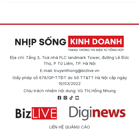
Địa chỉ: Tầng 3, Toà nhà FLC landmark Tower, đường Lê Đức
Thọ, P Từ Liêm, TP. Hà Nội
E-mail:
truyenthong@bizlive.vn
Giấy phép số 676/GP-TTĐT do Sở TT&TT Hà Nội cấp ngày
10/03/2022
Chịu trách nhiệm nội dung: Vũ Thị Hồng Nhung
LIÊN HỆ QUẢNG CÁO
Công ty Cổ phần Truyền thông Quốc tế Diginews