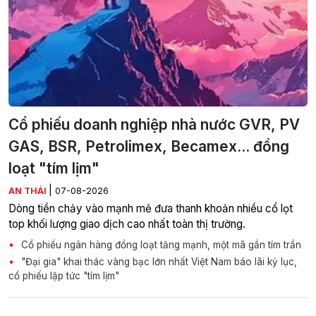
Cổ phiếu doanh nghiệp nhà nước GVR, PV
GAS, BSR, Petrolimex, Becamex... đồng
loạt "tím lịm"
|
AN THÁI
07-08-2026
Dòng tiền chảy vào mạnh mẽ đưa thanh khoản nhiều cổ lọt
top khối lượng giao dịch cao nhất toàn thị trường.
Cổ phiếu ngân hàng đồng loạt tăng mạnh, một mã gần tím trần
"Đại gia" khai thác vàng bạc lớn nhất Việt Nam báo lãi kỷ lục,
cổ phiếu lập tức "tím lịm"