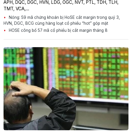
APH, DQC, DGC, HVN, LDG, OGC, NVT, PTL, TDH, TLH,
TMT, VCA,…
Nóng: 59 mã chứng khoán bị HoSE cắt margin trong quý 3,
HVN, DGC, BCG cùng hàng loạt cổ phiếu “hot” góp mặt
HOSE công bố 57 mã cổ phiếu bị cắt margin tháng 8