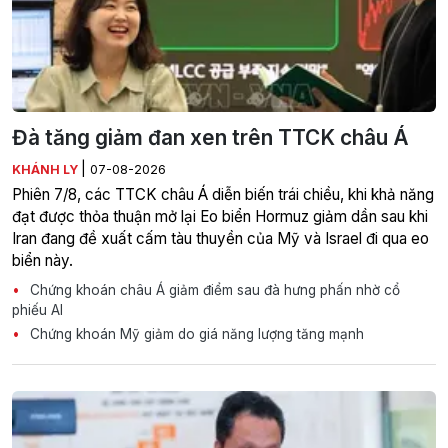
Đà tăng giảm đan xen trên TTCK châu Á
|
KHÁNH LY
07-08-2026
Phiên 7/8, các TTCK châu Á diễn biến trái chiều, khi khả năng
đạt được thỏa thuận mở lại Eo biển Hormuz giảm dần sau khi
Iran đang đề xuất cấm tàu thuyền của Mỹ và Israel đi qua eo
biển này.
Chứng khoán châu Á giảm điểm sau đà hưng phấn nhờ cổ
phiếu AI
Chứng khoán Mỹ giảm do giá năng lượng tăng mạnh