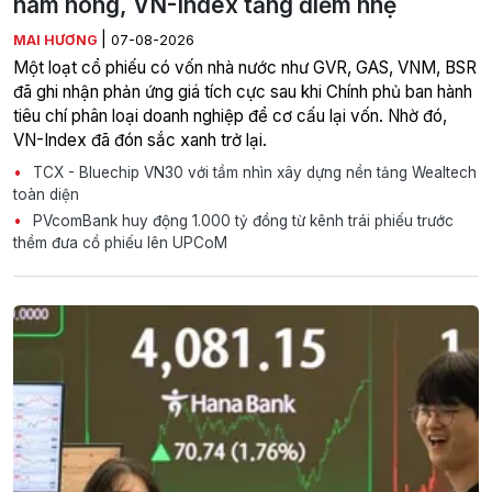
hâm nóng, VN-Index tăng điểm nhẹ
|
MAI HƯƠNG
07-08-2026
Một loạt cổ phiếu có vốn nhà nước như GVR, GAS, VNM, BSR
đã ghi nhận phản ứng giá tích cực sau khi Chính phủ ban hành
tiêu chí phân loại doanh nghiệp để cơ cấu lại vốn. Nhờ đó,
VN-Index đã đón sắc xanh trở lại.
TCX - Bluechip VN30 với tầm nhìn xây dựng nền tảng Wealtech
toàn diện
PVcomBank huy động 1.000 tỷ đồng từ kênh trái phiếu trước
thềm đưa cổ phiếu lên UPCoM