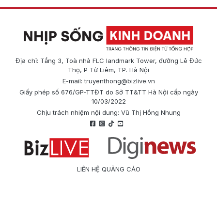
Địa chỉ: Tầng 3, Toà nhà FLC landmark Tower, đường Lê Đức
Thọ, P Từ Liêm, TP. Hà Nội
E-mail:
truyenthong@bizlive.vn
Giấy phép số 676/GP-TTĐT do Sở TT&TT Hà Nội cấp ngày
10/03/2022
Chịu trách nhiệm nội dung: Vũ Thị Hồng Nhung
LIÊN HỆ QUẢNG CÁO
Công ty Cổ phần Truyền thông Quốc tế Diginews
Điện thoại: 0866 500 388
E-mail:
truyenthong@bizlive.vn
Hotline: 0975 684 963