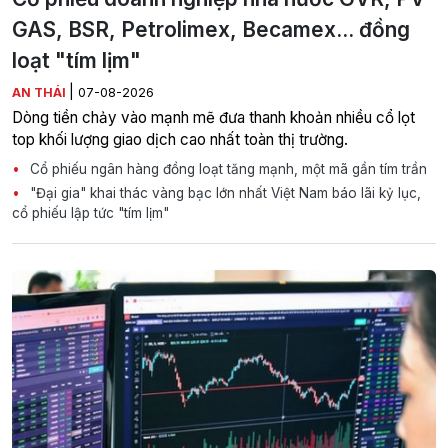
GAS, BSR, Petrolimex, Becamex... đồng
loạt "tím lịm"
|
AN THÁI
07-08-2026
Dòng tiền chảy vào mạnh mẽ đưa thanh khoản nhiều cổ lọt
top khối lượng giao dịch cao nhất toàn thị trường.
Cổ phiếu ngân hàng đồng loạt tăng mạnh, một mã gần tím trần
"Đại gia" khai thác vàng bạc lớn nhất Việt Nam báo lãi kỷ lục,
cổ phiếu lập tức "tím lịm"