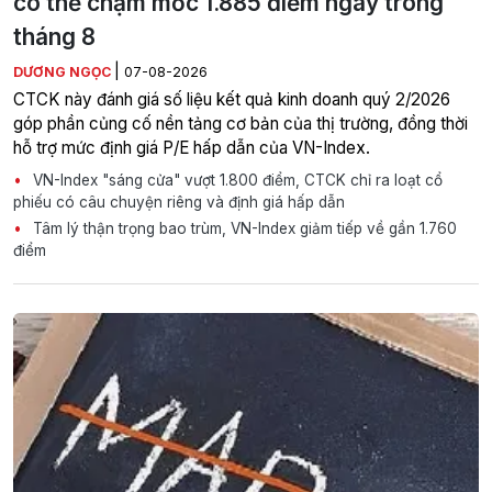
có thể chạm mốc 1.885 điểm ngay trong
tháng 8
|
DƯƠNG NGỌC
07-08-2026
CTCK này đánh giá số liệu kết quả kinh doanh quý 2/2026
góp phần củng cố nền tảng cơ bản của thị trường, đồng thời
hỗ trợ mức định giá P/E hấp dẫn của VN-Index.
VN-Index "sáng cửa" vượt 1.800 điểm, CTCK chỉ ra loạt cổ
phiếu có câu chuyện riêng và định giá hấp dẫn
Tâm lý thận trọng bao trùm, VN-Index giảm tiếp về gần 1.760
điểm