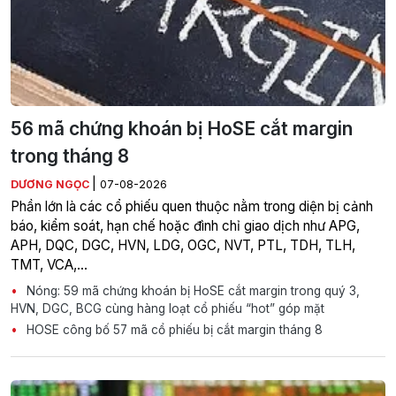
56 mã chứng khoán bị HoSE cắt margin
trong tháng 8
|
DƯƠNG NGỌC
07-08-2026
Phần lớn là các cổ phiếu quen thuộc nằm trong diện bị cảnh
báo, kiểm soát, hạn chế hoặc đình chỉ giao dịch như APG,
APH, DQC, DGC, HVN, LDG, OGC, NVT, PTL, TDH, TLH,
TMT, VCA,…
Nóng: 59 mã chứng khoán bị HoSE cắt margin trong quý 3,
HVN, DGC, BCG cùng hàng loạt cổ phiếu “hot” góp mặt
HOSE công bố 57 mã cổ phiếu bị cắt margin tháng 8