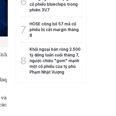
6
cổ phiếu bluechips trong
phiên 31/7
HOSE công bố 57 mã cổ
7
phiếu bị cắt margin tháng
8
Khối ngoại bán ròng 2.500
lĩnh
tỷ đồng tuần cuối tháng 7,
8
ngược chiều "gom" mạnh
một cổ phiếu của tỷ phú
Phạm Nhật Vượng
sdaq
 và
các