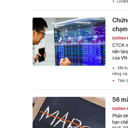
Doanh
Chứng
chạm 
DƯƠNG 
CTCK nà
nền tản
của VN-
VN-Ind
riêng và
Tâm lý
56 mã
DƯƠNG 
Phần lớ
hạn chế