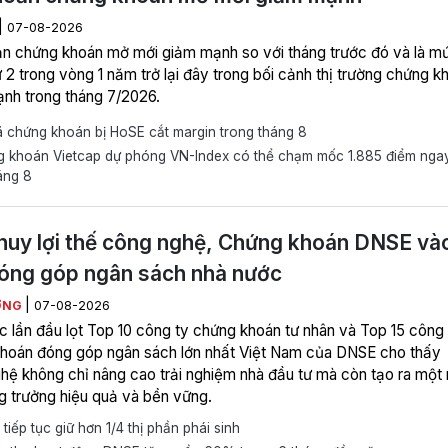
|
07-08-2026
ản chứng khoán mở mới giảm mạnh so với tháng trước đó và là m
 2 trong vòng 1 năm trở lại đây trong bối cảnh thị trường chứng k
nh trong tháng 7/2026.
 chứng khoán bị HoSE cắt margin trong tháng 8
 khoán Vietcap dự phóng VN-Index có thể chạm mốc 1.885 điểm nga
áng 8
huy lợi thế công nghệ, Chứng khoán DNSE và
óng góp ngân sách nhà nước
|
ƠNG
07-08-2026
 lần đầu lọt Top 10 công ty chứng khoán tư nhân và Top 15 công 
hoán đóng góp ngân sách lớn nhất Việt Nam của DNSE cho thấy
hệ không chỉ nâng cao trải nghiệm nhà đầu tư mà còn tạo ra một
ng trưởng hiệu quả và bền vững.
iếp tục giữ hơn 1/4 thị phần phái sinh