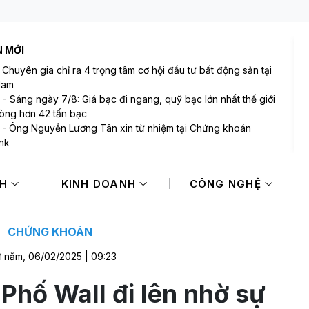
N MỚI
-
Chuyên gia chỉ ra 4 trọng tâm cơ hội đầu tư bất động sản tại
Nam
-
Sáng ngày 7/8: Giá bạc đi ngang, quỹ bạc lớn nhất thế giới
òng hơn 42 tấn bạc
-
Ông Nguyễn Lương Tân xin từ nhiệm tại Chứng khoán
nk
-
Fed cảnh báo sẵn sàng tăng lãi suất nếu lạm phát tiếp tục
ẳng
NH
KINH DOANH
CÔNG NGHỆ
-
Giá vàng biến động khó lường, giảm 1 triệu đồng/lượng
4
-
Tài khoản chứng khoán mở mới giảm mạnh
CHỨNG KHOÁN
 năm, 06/02/2025 | 09:23
hố Wall đi lên nhờ sự