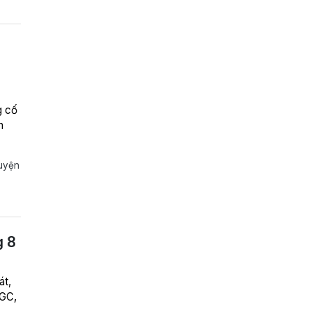
g cố
n
huyện
g 8
át,
OGC,