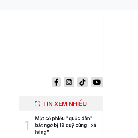
TIN XEM NHIỀU
Một cổ phiếu "quốc dân"
1
bất ngờ bị 19 quỹ cùng "xả
hàng"