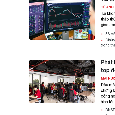
TÚ ANH
Tài kho
thấp thứ
giảm mạ
56 mã
Chứng
trong th
Phát 
top đ
MAI HƯ
Dấu mốc
chứng k
công ng
hình tă
DNSE t