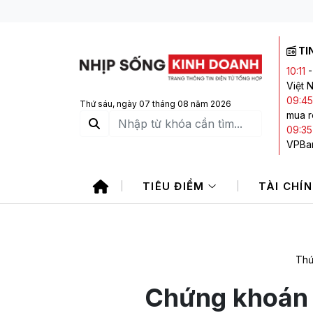
TI
10:11
Việt 
09:45
Thứ sáu, ngày 07 tháng 08 năm 2026
mua r
09:35
VPBa
09:32
dai d
TIÊU ĐIỂM
TÀI CHÍ
09:29
08:4
Thứ
Chứng khoán P