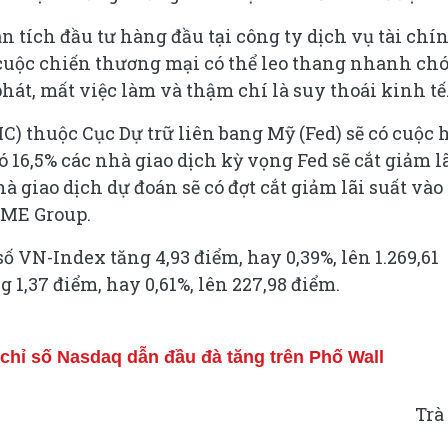
n tích đầu tư hàng đầu tại công ty dịch vụ tài chí
uộc chiến thương mại có thể leo thang nhanh ch
át, mất việc làm và thậm chí là suy thoái kinh tế
) thuộc Cục Dự trữ liên bang Mỹ (Fed) sẽ có cuộc 
ó 16,5% các nhà giao dịch kỳ vọng Fed sẽ cắt giảm l
à giao dịch dự đoán sẽ có đợt cắt giảm lãi suất vào
CME Group.
số VN-Index tăng 4,93 điểm, hay 0,39%, lên 1.269,61
 1,37 điểm, hay 0,61%, lên 227,98 điểm.
hỉ số Nasdaq dẫn đầu đà tăng trên Phố Wall
Trà