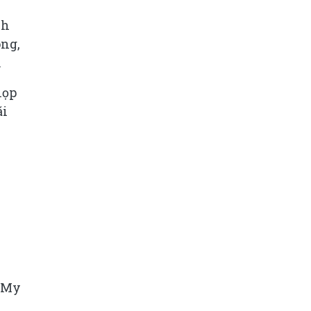
nh
óng,
.
họp
ãi
 My