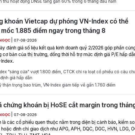
 thu hoạt động DNSE tăng gần 60% trong 6 tháng đầu năm
 khoán Vietcap dự phóng VN-Index có thể
mốc 1.885 điểm ngay trong tháng 8
|
NGỌC
07-08-2026
y đánh giá số liệu kết quả kinh doanh quý 2/2026 góp phần củn
g cơ bản của thị trường, đồng thời hỗ trợ mức định giá P/E hấp dẫ
Index.
ex "sáng cửa" vượt 1.800 điểm, CTCK chỉ ra loạt cổ phiếu có câu c
 định giá hấp dẫn
 thận trọng bao trùm, VN-Index giảm tiếp về gần 1.760 điểm
 chứng khoán bị HoSE cắt margin trong thán
|
NGỌC
07-08-2026
n là các cổ phiếu quen thuộc nằm trong diện bị cảnh báo, kiểm so
 hoặc đình chỉ giao dịch như APG, APH, DQC, DGC, HVN, LDG, 