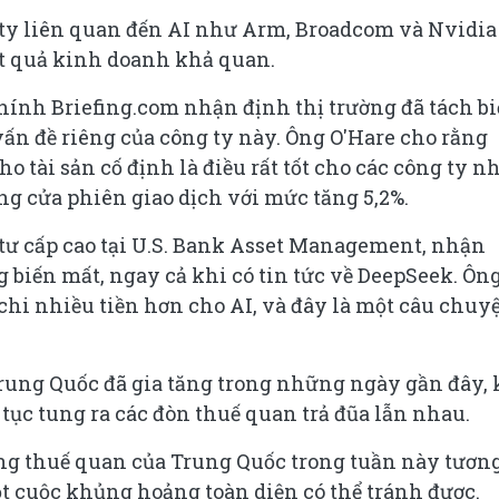
 ty liên quan đến AI như Arm, Broadcom và Nvidia
t quả kinh doanh khả quan.
chính Briefing.com nhận định thị trường đã tách bi
ấn đề riêng của công ty này. Ông O'Hare cho rằng
o tài sản cố định là điều rất tốt cho các công ty n
ng cửa phiên giao dịch với mức tăng 5,2%.
tư cấp cao tại U.S. Bank Asset Management, nhận
 biến mất, ngay cả khi có tin tức về DeepSeek. Ôn
 chi nhiều tiền hơn cho AI, và đây là một câu chuy
ung Quốc đã gia tăng trong những ngày gần đây, 
n tục tung ra các đòn thuế quan trả đũa lẫn nhau.
ng thuế quan của Trung Quốc trong tuần này tươn
t cuộc khủng hoảng toàn diện có thể tránh được.