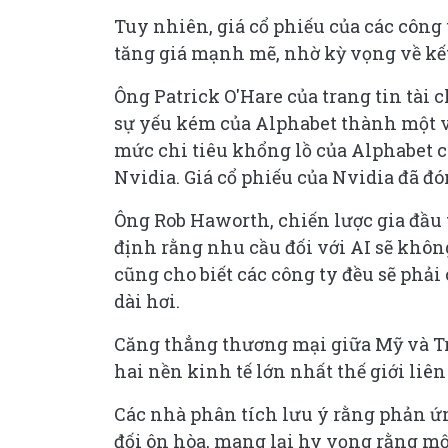
Tuy nhiên, giá cổ phiếu của các công
tăng giá mạnh mẽ, nhờ kỳ vọng về kế
Ông Patrick O'Hare của trang tin tài 
sự yếu kém của Alphabet thành một v
mức chi tiêu khổng lồ của Alphabet ch
Nvidia. Giá cổ phiếu của Nvidia đã đó
Ông Rob Haworth, chiến lược gia đầu 
định rằng nhu cầu đối với AI sẽ không
cũng cho biết các công ty đều sẽ phải
dài hơi.
Căng thẳng thương mại giữa Mỹ và Tr
hai nền kinh tế lớn nhất thế giới liê
Các nhà phân tích lưu ý rằng phản ứ
đối ôn hòa, mang lại hy vọng rằng mộ