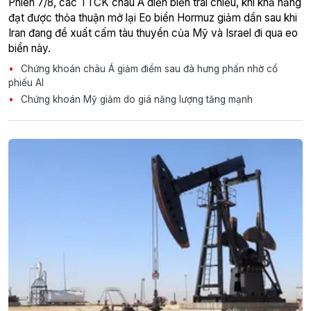
Phiên 7/8, các TTCK châu Á diễn biến trái chiều, khi khả năng
đạt được thỏa thuận mở lại Eo biển Hormuz giảm dần sau khi
Iran đang đề xuất cấm tàu thuyền của Mỹ và Israel đi qua eo
biển này.
Chứng khoán châu Á giảm điểm sau đà hưng phấn nhờ cổ
phiếu AI
Chứng khoán Mỹ giảm do giá năng lượng tăng mạnh