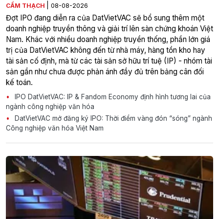
|
CẨM THẠCH
08-08-2026
Đợt IPO đang diễn ra của DatVietVAC sẽ bổ sung thêm một
doanh nghiệp truyền thông và giải trí lên sàn chứng khoán Việt
Nam. Khác với nhiều doanh nghiệp truyền thống, phần lớn giá
trị của DatVietVAC không đến từ nhà máy, hàng tồn kho hay
tài sản cố định, mà từ các tài sản sở hữu trí tuệ (IP) - nhóm tài
sản gần như chưa được phản ánh đầy đủ trên bảng cân đối
kế toán.
IPO DatVietVAC: IP & Fandom Economy định hình tương lai của
ngành công nghiệp văn hóa
DatVietVAC mở đăng ký IPO: Thời điểm vàng đón “sóng” ngành
Công nghiệp văn hóa Việt Nam