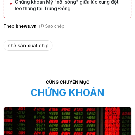
Chứng khoán Mỹ "nổi sóng" giữa lúc xung đột
leo thang tại Trung Đông
Theo
bnews.vn
Sao chép
nhà sản xuất chip
CÙNG CHUYÊN MỤC
CHỨNG KHOÁN