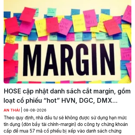
HOSE cập nhật danh sách cắt margin, gồm
loạt cổ phiếu “hot” HVN, DGC, DMX...
|
AN THÁI
08-08-2026
Theo quy định, nhà đầu tư sẽ không được sử dụng hạn mức
tín dụng (đòn bẩy tài chính-margin) do công ty chứng khoán
cấp để mua 57 mã cổ phiếu bị xếp vào danh sách chứng