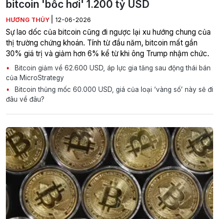
bitcoin 'bốc hơi' 1.200 tỷ USD
|
HƯƠNG THỦY
12-06-2026
Sự lao dốc của bitcoin cũng đi ngược lại xu hướng chung của
thị trường chứng khoán. Tính từ đầu năm, bitcoin mất gần
30% giá trị và giảm hơn 6% kể từ khi ông Trump nhậm chức.
Bitcoin giảm về 62.600 USD, áp lực gia tăng sau động thái bán
của MicroStrategy
Bitcoin thủng mốc 60.000 USD, giá của loại ‘vàng số’ này sẽ đi
đâu về đâu?