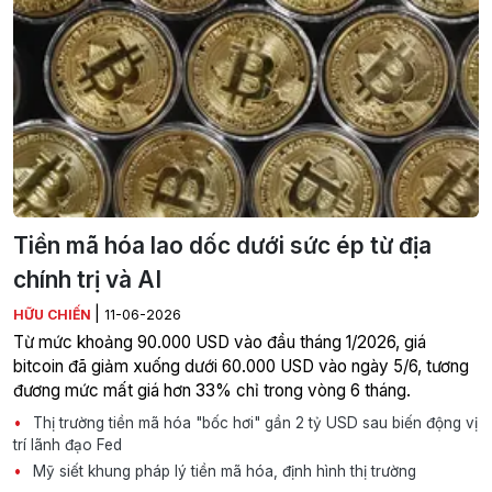
Tiền mã hóa lao dốc dưới sức ép từ địa
chính trị và AI
|
HỮU CHIẾN
11-06-2026
Từ mức khoảng 90.000 USD vào đầu tháng 1/2026, giá
bitcoin đã giảm xuống dưới 60.000 USD vào ngày 5/6, tương
đương mức mất giá hơn 33% chỉ trong vòng 6 tháng.
Thị trường tiền mã hóa "bốc hơi" gần 2 tỷ USD sau biến động vị
trí lãnh đạo Fed
Mỹ siết khung pháp lý tiền mã hóa, định hình thị trường