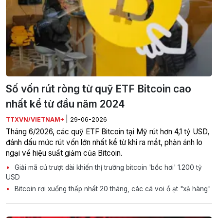
Số vốn rút ròng từ quỹ ETF Bitcoin cao
nhất kể từ đầu năm 2024
|
TTXVN/VIETNAM+
29-06-2026
Tháng 6/2026, các quỹ ETF Bitcoin tại Mỹ rút hơn 4,1 tỷ USD,
đánh dấu mức rút vốn lớn nhất kể từ khi ra mắt, phản ánh lo
ngại về hiệu suất giảm của Bitcoin.
Giải mã cú trượt dài khiến thị trường bitcoin 'bốc hơi' 1.200 tỷ
USD
Bitcoin rơi xuống thấp nhất 20 tháng, các cá voi ồ ạt "xả hàng"