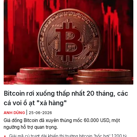
Bitcoin rơi xuống thấp nhất 20 tháng, các
cá voi ồ ạt "xả hàng"
|
ANH DŨNG
25-06-2026
Giá đồng Bitcoin đã xuyên thủng mốc 60.000 USD, một
ngưỡng hỗ trợ quan trọng.
Giải mã cú trượt dài khiến thị trường bitcoin 'bốc hơi' 1.200 tỷ