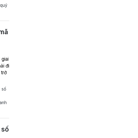
 quý
ải đi
 trở
 số
oanh
 số