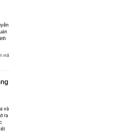
uyễn
quản
inh
và
ản mã
ang
ở ra
c
yết
a đổi