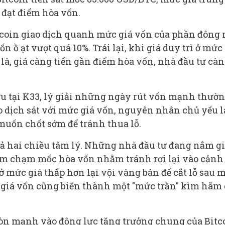
 đạt điểm hòa vốn.
tcoin giao dịch quanh mức giá vốn của phần đông
n ồ ạt vượt quá 10%. Trái lại, khi giá duy trì ở mức
a là, giá càng tiến gần điểm hòa vốn, nhà đầu tư cà
u tại K33, lý giải những ngày rút vốn mạnh thườ
o dịch sát với mức giá vốn, nguyên nhân chủ yếu l
muốn chốt sớm để tránh thua lỗ.
 cả hai chiều tâm lý. Những nhà đầu tư đang nắm gi
hớm chạm mốc hòa vốn nhằm tránh rơi lại vào cảnh
 mức giá thấp hơn lại vội vàng bán để cắt lỗ sau 
c giá vốn cũng biến thành một "mức trần" kìm hãm 
òn mạnh vào động lực tăng trưởng chung của Bitc