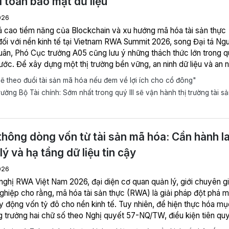
i toán bảo mật dữ liệu
026
á cao tiềm năng của Blockchain và xu hướng mã hóa tài sản thực
ối với nền kinh tế tại Vietnam RWA Summit 2026, song Đại tá Ng
ân, Phó Cục trưởng A05 cũng lưu ý những thách thức lớn trong 
ước. Để xây dựng một thị trường bền vững, an ninh dữ liệu và an n
 phải được đặt lên hàng đầu thông qua cơ chế phối hợp liên ngành 
ẽ theo đuổi tài sản mã hóa nếu đem về lợi ích cho cổ đông"
ên giới.
ưởng Bộ Tài chính: Sớm nhất trong quý III sẽ vận hành thị trường tài s
thông dòng vốn từ tài sản mã hóa: Cần hành l
lý và hạ tầng dữ liệu tin cậy
026
ghiệp cho rằng, mã hóa tài sản thực (RWA) là giải pháp đột phá m
y động vốn tỷ đô cho nền kinh tế. Tuy nhiên, để hiện thực hóa mụ
ng trưởng hai chữ số theo Nghị quyết 57-NQ/TW, điều kiện tiên qu
 xây dựng một hạ tầng thị trường minh bạch, an toàn, cân bằng giữ