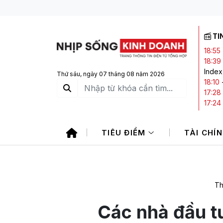
TI
18:55
18:39
Index
Thứ sáu, ngày 07 tháng 08 năm 2026
18:10
17:28
17:24
16:32
trước
TIÊU ĐIỂM
TÀI CHÍ
Th
Các nhà đầu tư