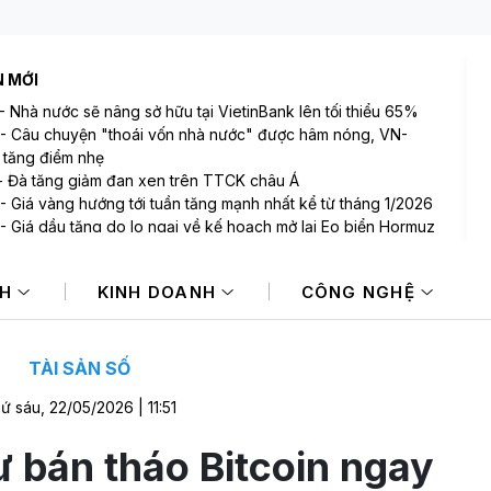
N MỚI
-
Nhà nước sẽ nâng sở hữu tại VietinBank lên tối thiểu 65%
-
Câu chuyện "thoái vốn nhà nước" được hâm nóng, VN-
 tăng điểm nhẹ
-
Đà tăng giảm đan xen trên TTCK châu Á
-
Giá vàng hướng tới tuần tăng mạnh nhất kể từ tháng 1/2026
-
Giá dầu tăng do lo ngại về kế hoạch mở lại Eo biển Hormuz
-
PVcomBank huy động 1.000 tỷ đồng từ kênh trái phiếu
 thềm đưa cổ phiếu lên UPCoM
NH
KINH DOANH
CÔNG NGHỆ
TÀI SẢN SỐ
ứ sáu, 22/05/2026 | 11:51
 bán tháo Bitcoin ngay