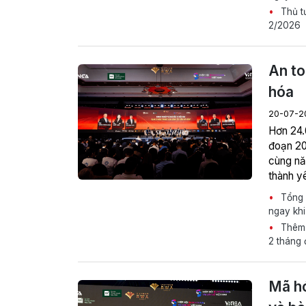
Thủ tư
2/2026
20-07-2
đoạn 20
cùng năn
thành y
Tổng G
ngay khi
Thêm 
2 tháng 
Mã hó