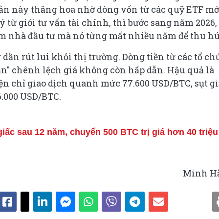
 sản này thăng hoa nhờ dòng vốn từ các quỹ ETF mớ
 từ giới tư vấn tài chính, thì bước sang năm 2026,
 nhà đầu tư mà nó từng mất nhiều năm để thu hú
dần rút lui khỏi thị trường. Dòng tiền từ các tổ ch
n" chênh lệch giá không còn hấp dẫn. Hậu quả là
iện chỉ giao dịch quanh mức 77.600 USD/BTC, sụt g
6.000 USD/BTC.
giấc sau 12 năm, chuyển 500 BTC trị giá hơn 40 triệu
Minh H