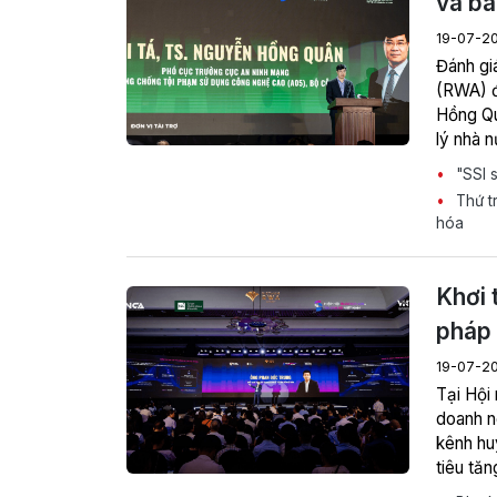
và bà
19-07-2
Đánh gi
(RWA) đ
Hồng Qu
lý nhà n
kinh tế
"SSI s
xuyên bi
Thứ tr
hóa
Khơi 
pháp 
19-07-2
doanh n
kênh hu
tiêu tă
là phải