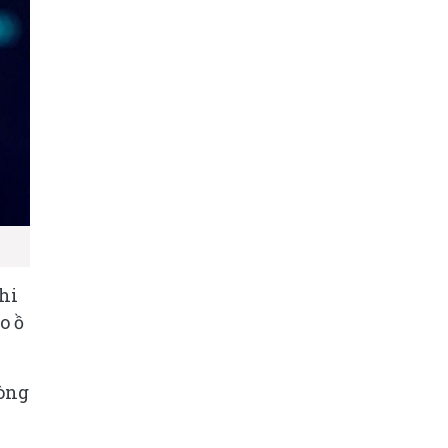
hi
o ồ
vòng