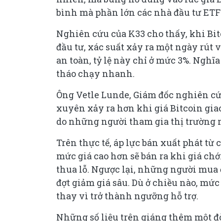
bình mà phần lớn các nhà đầu tư ETF
Nghiên cứu của K33 cho thấy, khi Bi
đầu tư, xác suất xảy ra một ngày rút vố
an toàn, tỷ lệ này chỉ ở mức 3%. Nghĩ
tháo chạy nhanh.
Ông Vetle Lunde, Giám đốc nghiên cứ
xuyên xảy ra hơn khi giá Bitcoin gia
do những người tham gia thị trường 
Trên thực tế, áp lực bán xuất phát từ
mức giá cao hơn sẽ bán ra khi giá c
thua lỗ. Ngược lại, những người mua ở
đợt giảm giá sâu. Dù ở chiều nào, mứ
thay vì trở thành ngưỡng hỗ trợ.
Những số liệu trên giáng thêm một đ