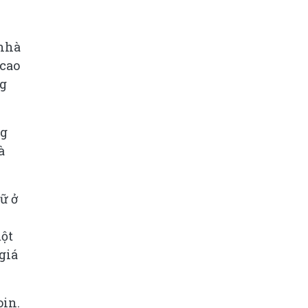
 nhà
 cao
ng
ng
à
ữ ở
một
giá
oin.