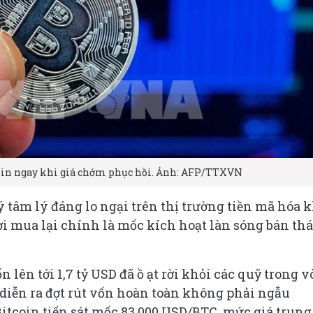
coin ngay khi giá chớm phục hồi. Ảnh: AFP/TTXVN
 tâm lý đáng lo ngại trên thị trường tiền mã hóa k
i mua lại chính là mốc kích hoạt làn sóng bán thá
 lên tới 1,7 tỷ USD đã ồ ạt rời khỏi các quỹ trong 
 diễn ra đợt rút vốn hoàn toàn không phải ngẫu
itcoin tiến sát mốc 83.000 USD/BTC, mức giá trung