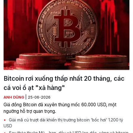
Bitcoin rơi xuống thấp nhất 20 tháng, các
cá voi ồ ạt "xả hàng"
|
ANH DŨNG
25-06-2026
Giá đồng Bitcoin đã xuyên thủng mốc 60.000 USD, một
ngưỡng hỗ trợ quan trọng.
Giải mã cú trượt dài khiến thị trường bitcoin 'bốc hơi' 1.200 tỷ
USD
Sau thỏa thuận Mỹ - Iran, dầu và USD lao dốc, vàng và bitcoin