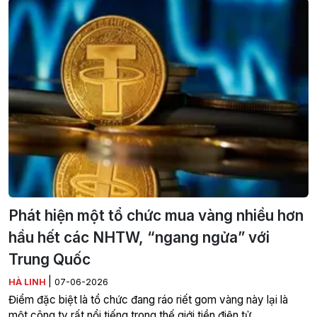
Phát hiện một tổ chức mua vàng nhiều hơn
hầu hết các NHTW, “ngang ngửa” với
Trung Quốc
|
HÀ LINH
07-06-2026
Điểm đặc biệt là tổ chức đang ráo riết gom vàng này lại là
một công ty rất nổi tiếng trong thế giới tiền điện tử.