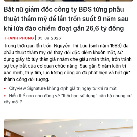
Bắt nữ giám đốc công ty BĐS từng phẫu
thuật thẩm mỹ để lẩn trốn suốt 9 năm sau
khi lừa đảo chiếm đoạt gần 26,6 tỷ đồng
|
THANH PHONG
05-08-2026
Trong thời gian lẩn trốn, Nguyễn Thị Lựu (sinh năm 1983) đã
phẫu thuật thẩm mỹ để thay đổi đặc điểm khuôn mặt, sử
dụng giấy tờ tùy thân giả nhằm che giấu nhân thân, trốn tránh
sự truy bắt của cơ quan chức năng. Sau gần 9 năm kiên trì
xác minh, truy tìm, lực lượng công an đã phát hiện và bắt giữ
thành công đối tượng.
Cityview Signature khẳng định giá trị ngay từ khi ra mắt
Hiểu thế nào cho đúng về “thời hạn sử dụng” căn hộ chung cư
xây mới ?