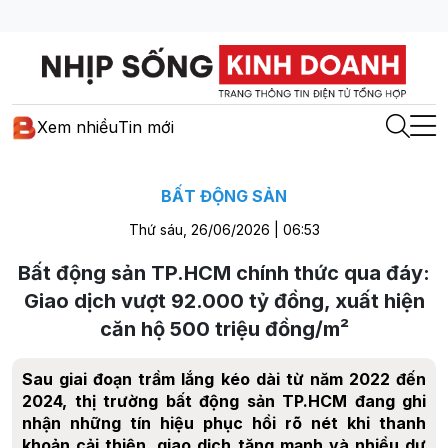
Xem nhiều
Tin mới
BẤT ĐỘNG SẢN
Thứ sáu, 26/06/2026 | 06:53
Bất động sản TP.HCM chính thức qua đáy:
Giao dịch vượt 92.000 tỷ đồng, xuất hiện
căn hộ 500 triệu đồng/m²
Sau giai đoạn trầm lắng kéo dài từ năm 2022 đến
2024, thị trường bất động sản TP.HCM đang ghi
nhận những tín hiệu phục hồi rõ nét khi thanh
khoản cải thiện, giao dịch tăng mạnh và nhiều dự