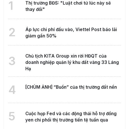
1
Thị trường BĐS: "Luật chơi từ lúc này sẽ
thay đổi"
2
Áp lực chi phí đầu vào, Viettel Post báo lãi
giảm gần 50%
Chủ tịch KITA Group xin rời HĐQT của
3
doanh nghiệp quản lý khu đất vàng 33 Láng
Hạ
4
[CHÙM ẢNH] “Buồn” của thị trường đất nền
5
Cuộc họp Fed và các động thái hỗ trợ đồng
yen chi phối thị trường tiền tệ tuần qua