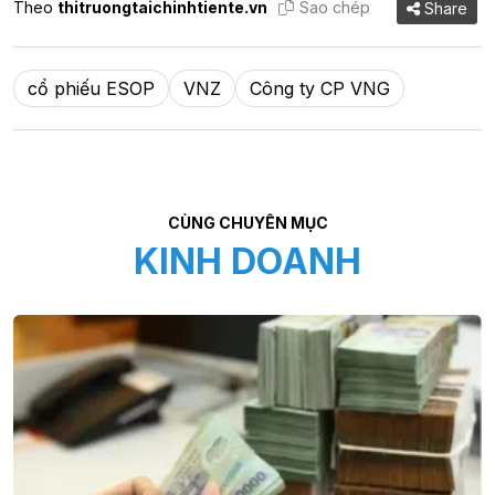
Theo
thitruongtaichinhtiente.vn
Sao chép
Share
cổ phiếu ESOP
VNZ
Công ty CP VNG
CÙNG CHUYÊN MỤC
KINH DOANH