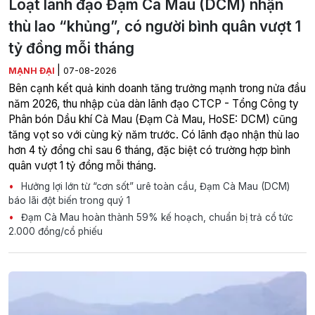
Loạt lãnh đạo Đạm Cà Mau (DCM) nhận
thù lao “khủng”, có người bình quân vượt 1
tỷ đồng mỗi tháng
|
MẠNH ĐẠI
07-08-2026
Bên cạnh kết quả kinh doanh tăng trưởng mạnh trong nửa đầu
năm 2026, thu nhập của dàn lãnh đạo CTCP - Tổng Công ty
Phân bón Dầu khí Cà Mau (Đạm Cà Mau, HoSE: DCM) cũng
tăng vọt so với cùng kỳ năm trước. Có lãnh đạo nhận thù lao
hơn 4 tỷ đồng chỉ sau 6 tháng, đặc biệt có trường hợp bình
quân vượt 1 tỷ đồng mỗi tháng.
Hưởng lợi lớn từ “cơn sốt” urê toàn cầu, Đạm Cà Mau (DCM)
báo lãi đột biến trong quý 1
Đạm Cà Mau hoàn thành 59% kế hoạch, chuẩn bị trả cổ tức
2.000 đồng/cổ phiếu