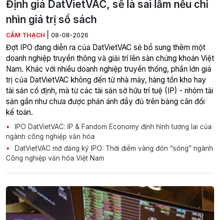
Định giá DatVietVAC, sẽ là sai lầm nếu chỉ
nhìn giá trị sổ sách
|
CẨM THẠCH
08-08-2026
Đợt IPO đang diễn ra của DatVietVAC sẽ bổ sung thêm một
doanh nghiệp truyền thông và giải trí lên sàn chứng khoán Việt
Nam. Khác với nhiều doanh nghiệp truyền thống, phần lớn giá
trị của DatVietVAC không đến từ nhà máy, hàng tồn kho hay
tài sản cố định, mà từ các tài sản sở hữu trí tuệ (IP) - nhóm tài
sản gần như chưa được phản ánh đầy đủ trên bảng cân đối
kế toán.
IPO DatVietVAC: IP & Fandom Economy định hình tương lai của
ngành công nghiệp văn hóa
DatVietVAC mở đăng ký IPO: Thời điểm vàng đón “sóng” ngành
Công nghiệp văn hóa Việt Nam