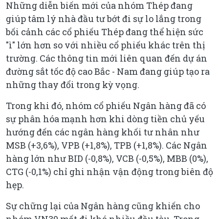
Những diễn biến mới của nhóm Thép đang
giúp tâm lý nhà đầu tư bớt đi sự lo lắng trong
bối cảnh các cổ phiếu Thép đang thể hiện sức
"ì" lớn hơn so với nhiều cổ phiếu khác trên thị
trường. Các thông tin mới liên quan đến dự án
đường sắt tốc độ cao Bắc - Nam đang giúp tạo ra
những thay đổi trong kỳ vọng.
Trong khi đó, nhóm cổ phiếu Ngân hàng đã có
sự phân hóa mạnh hơn khi dòng tiền chủ yếu
hướng đến các ngân hàng khối tư nhân như
MSB (+3,6%), VPB (+1,8%), TPB (+1,8%). Các Ngân
hàng lớn như BID (-0,8%), VCB (-0,5%), MBB (0%),
CTG (-0,1%) chỉ ghi nhận vận động trong biên độ
hẹp.
Sự chững lại của Ngân hàng cũng khiến cho
nhóm VN30 mất đi khá nhiều đầu tàu. Trong