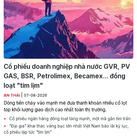
Cổ phiếu doanh nghiệp nhà nước GVR, PV
GAS, BSR, Petrolimex, Becamex... đồng
loạt "tím lịm"
|
AN THÁI
07-08-2026
Dòng tiền chảy vào mạnh mẽ đưa thanh khoản nhiều cổ lọt
top khối lượng giao dịch cao nhất toàn thị trường.
Cổ phiếu ngân hàng đồng loạt tăng mạnh, một mã gần tím trần
"Đại gia" khai thác vàng bạc lớn nhất Việt Nam báo lãi kỷ lục,
cổ phiếu lập tức "tím lịm"