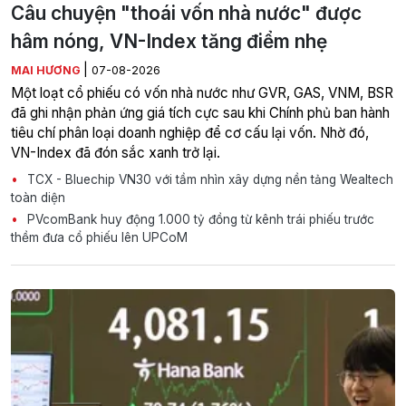
Câu chuyện "thoái vốn nhà nước" được
hâm nóng, VN-Index tăng điểm nhẹ
|
MAI HƯƠNG
07-08-2026
Một loạt cổ phiếu có vốn nhà nước như GVR, GAS, VNM, BSR
đã ghi nhận phản ứng giá tích cực sau khi Chính phủ ban hành
tiêu chí phân loại doanh nghiệp để cơ cấu lại vốn. Nhờ đó,
VN-Index đã đón sắc xanh trở lại.
TCX - Bluechip VN30 với tầm nhìn xây dựng nền tảng Wealtech
toàn diện
PVcomBank huy động 1.000 tỷ đồng từ kênh trái phiếu trước
thềm đưa cổ phiếu lên UPCoM