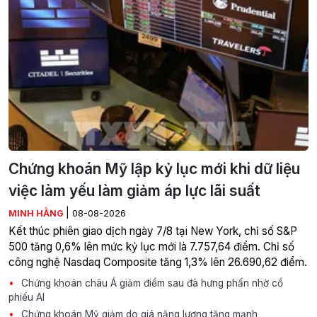
Chứng khoán Mỹ lập kỷ lục mới khi dữ liệu
việc làm yếu làm giảm áp lực lãi suất
|
MINH HẰNG
08-08-2026
Kết thúc phiên giao dịch ngày 7/8 tại New York, chỉ số S&P
500 tăng 0,6% lên mức kỷ lục mới là 7.757,64 điểm. Chỉ số
công nghệ Nasdaq Composite tăng 1,3% lên 26.690,62 điểm.
Chứng khoán châu Á giảm điểm sau đà hưng phấn nhờ cổ
phiếu AI
Chứng khoán Mỹ giảm do giá năng lượng tăng mạnh