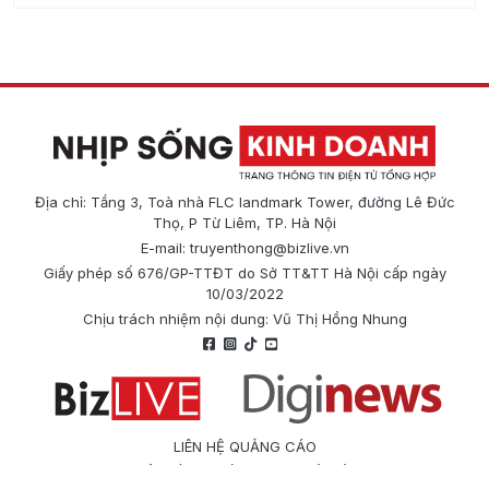
Địa chỉ: Tầng 3, Toà nhà FLC landmark Tower, đường Lê Đức
Thọ, P Từ Liêm, TP. Hà Nội
E-mail:
truyenthong@bizlive.vn
Giấy phép số 676/GP-TTĐT do Sở TT&TT Hà Nội cấp ngày
10/03/2022
Chịu trách nhiệm nội dung: Vũ Thị Hồng Nhung
LIÊN HỆ QUẢNG CÁO
Công ty Cổ phần Truyền thông Quốc tế Diginews