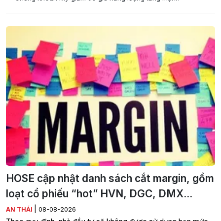
HOSE cập nhật danh sách cắt margin, gồm
loạt cổ phiếu “hot” HVN, DGC, DMX...
|
AN THÁI
08-08-2026