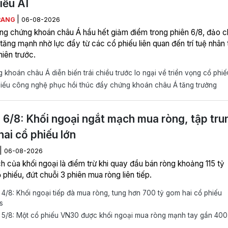
iếu AI
|
RANG
06-08-2026
ờng chứng khoán châu Á hầu hết giảm điểm trong phiên 6/8, đảo c
tăng mạnh nhờ lực đẩy từ các cổ phiếu liên quan đến trí tuệ nhân 
hiên trước.
khoán châu Á diễn biến trái chiều trước lo ngại về triển vọng cổ phiế
iếu công nghệ phục hồi thúc đẩy chứng khoán châu Á tăng trưởng
 6/8: Khối ngoại ngắt mạch mua ròng, tập tru
hai cổ phiếu lớn
|
06-08-2026
h của khối ngoại là điểm trừ khi quay đầu bán ròng khoảng 115 tỷ
phiếu, đứt chuỗi 3 phiên mua ròng liên tiếp.
4/8: Khối ngoại tiếp đà mua ròng, tung hơn 700 tỷ gom hai cổ phiếu
s
 5/8: Một cổ phiếu VN30 được khối ngoại mua ròng mạnh tay gần 400