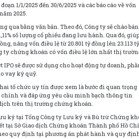
i đoạn 1/1/2025 đến 30/6/2025 và các báo cáo về vốn
 năm 2025.
ng qua bằng văn bản. Theo đó, Công ty sẽ chào bán
1,11% số lượng cổ phiếu đang lưu hành. Qua đó, giú
ồng, nâng vốn điều lệ từ 20.801 tỷ đồng lên 23.113 t
ng ty chứng khoán có vốn điều lệ lớn nhất thị trườn
ợt IPO sẽ được sử dụng cho hoạt động tự doanh, ph
o vay ký quỹ.
hai tổ chức uy tín được xem là bước đi quan trọng
ài chính và đáp ứng yêu cầu minh bạch thông tin
 dịch trên thị trường chứng khoán.
lưu ký tại Tổng Công ty Lưu ký và Bù trừ Chứng k
ết tại Sở Giao dịch Chứng khoán Thành phố Hồ Ch
theo quy định tại phương án phát hành và quy địn