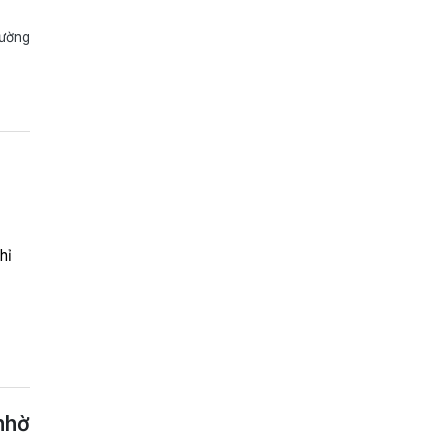
rường
hỉ
0
nhờ