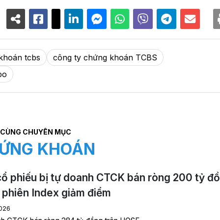
khoán tcbs
công ty chứng khoán TCBS
po
CÙNG CHUYÊN MỤC
ỨNG KHOÁN
ổ phiếu bị tự doanh CTCK bán ròng 200 tỷ đ
 phiên Index giảm điểm
026