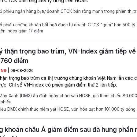
h CTCK bán ròng 284 tỷ đồng trên HOSE.
 phiếu ngân hàng bị tự doanh CTCK bán ròng mạnh trong phiên thị t
ổ phiếu chứng khoán bất ngờ được tự doanh CTCK "gom" hơn 500 tỷ
iên Index giảm 17 điểm
ý thận trọng bao trùm, VN-Index giảm tiếp về
.760 điểm
|
ƠNG
06-08-2026
thận trọng bao trùm cả thị trường chứng khoán Việt Nam lẫn các c
vực. Chỉ số VN-Index có phiên giảm điểm thứ 2 liên tiếp.
Máy Xanh (DMX) ấn định ngày chào sàn HOSE, giá tham chiếu 80.00
 phiếu
iếu DMX chính thức niêm yết HOSE, vốn hóa đạt hơn 101.000 tỷ đồng
 khoán châu Á giảm điểm sau đà hưng phấn 