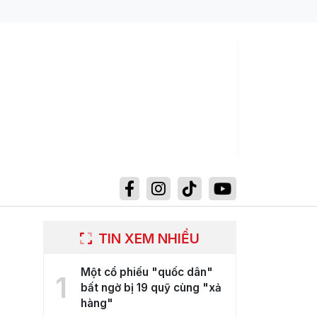
TIN XEM NHIỀU
Một cổ phiếu "quốc dân"
1
bất ngờ bị 19 quỹ cùng "xả
hàng"