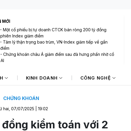
N MỚI
-
Một cổ phiếu bị tự doanh CTCK bán ròng 200 tỷ đồng
 phiên Index giảm điểm
-
Tâm lý thận trọng bao trùm, VN-Index giảm tiếp về gần
 điểm
-
Chứng khoán châu Á giảm điểm sau đà hưng phấn nhờ cổ
 AI
-
Giá dầu tăng khi nhà đầu tư thận trọng trước tình hình Trung
NH
KINH DOANH
CÔNG NGHỆ
-
Phiên 6/8: Khối ngoại ngắt mạch mua ròng, tập trung "xả"
ổ phiếu lớn
-
Làm sao để người mua tránh được rủi ro phát sinh trong
dịch bất động sản?
CHỨNG KHOÁN
ứ hai, 07/07/2025 | 19:02
đồng kiểm toán với 2