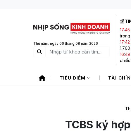
TI
17:45
trong
17:42
Thứ năm, ngày 06 tháng 08 năm 2026
1.760
16:49
phiếu
16:44
Đông
TIÊU ĐIỂM
TÀI CHÍ
16:20
hai c
15:57
giao 
Th
TCBS ký hợp 