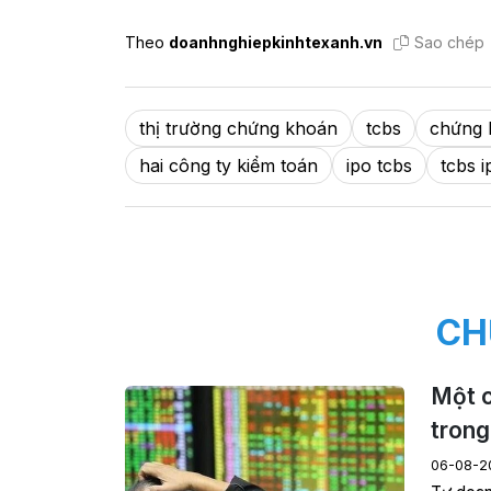
Theo
doanhnghiepkinhtexanh.vn
Sao chép
thị trường chứng khoán
tcbs
chứng 
hai công ty kiểm toán
ipo tcbs
tcbs i
CH
Một c
trong
06-08-2