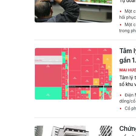
Tự doan
Một cổ
hồi phục
Một c
trong ph
Tâm l
gần 1
MAI HƯ
Tâm lý 
số khu 
Điện 
đồng/cổ
Cổ ph
Chứng