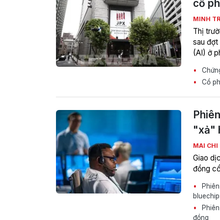
cổ ph
MINH T
Thị trư
sau đợt 
(AI) ở p
Chứng 
Cổ ph
Phiên
"xả" 
MAI CHI
Giao dịc
đồng cổ 
Phiên 
bluechip
Phiên
đồng