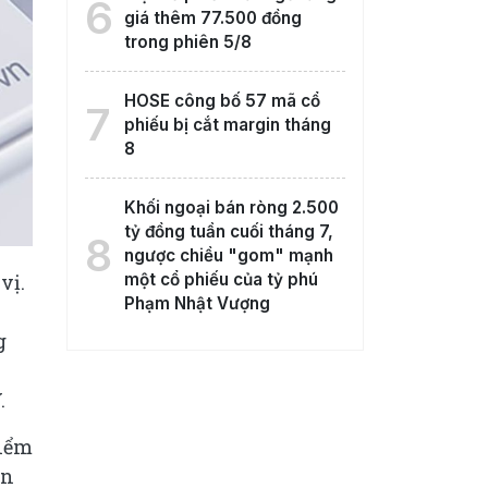
6
giá thêm 77.500 đồng
trong phiên 5/8
HOSE công bố 57 mã cổ
7
phiếu bị cắt margin tháng
8
Khối ngoại bán ròng 2.500
tỷ đồng tuần cuối tháng 7,
8
ngược chiều "gom" mạnh
một cổ phiếu của tỷ phú
vị.
Phạm Nhật Vượng
g
.
kiểm
ốn