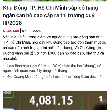
Khu Đông TP. Hồ Chí Minh sắp có hàng
ngàn căn hộ cao cấp ra thị trường quý
III/2026
|
NGỌC MAI
07-08-2026
Vốn là địa bàn trọng điểm về nguồn cung bất động sản của
TP. Hồ Chí Minh, mới đây khu Đông tiếp tục đón thêm một dự
án cao cấp mới toạ lạc tại mặt tiền đường Võ Chí Công (trục
đường Vành đai 2) với hơn 1.000 căn hộ cao cấp, biệt thự và
nhà phố.
Loạt lãnh đạo Đạm Cà Mau (DCM) nhận thù lao “khủng”, có
người bình quân vượt 1 tỷ đồng mỗi tháng
Đại Quang Minh bất ngờ bổ nhiệm 2 Phó Tổng Giám đốc mới