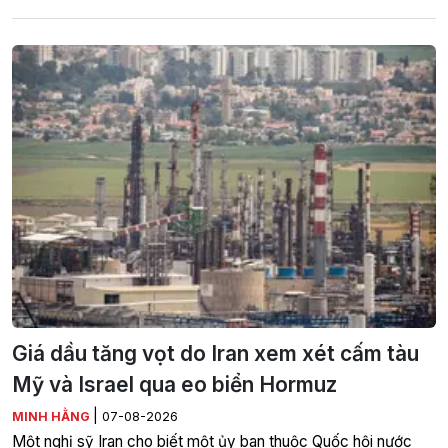
Giá dầu tăng vọt do Iran xem xét cấm tàu
Mỹ và Israel qua eo biển Hormuz
|
MINH HẰNG
07-08-2026
Một nghị sỹ Iran cho biết một ủy ban thuộc Quốc hội nước