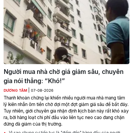
Người mua nhà chờ giá giảm sâu, chuyên
gia nói thẳng: “Khó!”
|
DƯƠNG TÂM
07-08-2026
Thanh khoản chững lại khiến nhiều người mua nhà mang tâm
lý kiên nhẫn ôm tiền chờ đợi một đợt giảm giá sâu để bắt đáy.
Tuy nhiên, giới chuyên gia nhận định kịch bản này rất khó xảy
ra, bởi hàng loạt chi phí đầu vào liên tục neo cao đang chặn
đứng đà giảm của thị trường.
Vì sao chung cư tiếp tục là "điểm đến" hàng đầu của người