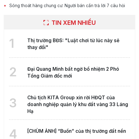
Sóng thoát hàng chung cư: Người bán cần trả lời 7 câu hỏi
TIN XEM NHIỀU
1
Thị trường BĐS: "Luật chơi từ lúc này sẽ
thay đổi"
2
Đại Quang Minh bất ngờ bổ nhiệm 2 Phó
Tổng Giám đốc mới
Chủ tịch KITA Group xin rời HĐQT của
3
doanh nghiệp quản lý khu đất vàng 33 Láng
Hạ
4
[CHÙM ẢNH] “Buồn” của thị trường đất nền