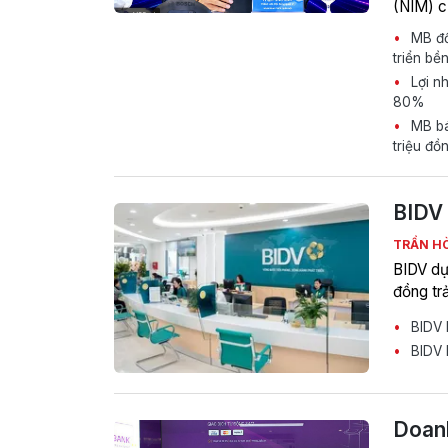
(NIM) c
MB đồ
triển bề
Lợi n
80%
MB báo
triệu đồ
BIDV 
TRẦN H
BIDV dự
đồng tr
BIDV l
BIDV h
Doanh