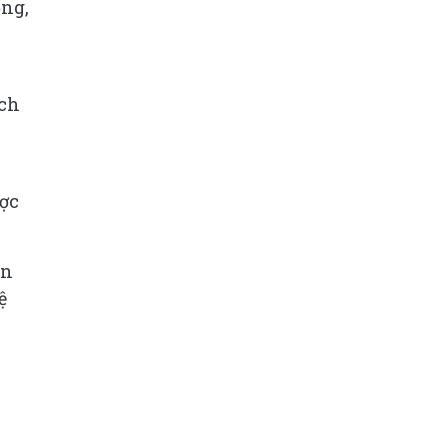
ồng,
ách
ược
ên
ệ