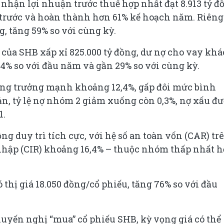
nhận lợi nhuận trước thuế hợp nhất đạt 8.913 tỷ đ
trước và hoàn thành hơn 61% kế hoạch năm. Riêng
ng, tăng 59% so với cùng kỳ.
 của SHB xấp xỉ 825.000 tỷ đồng, dư nợ cho vay kh
,4% so với đầu năm và gần 29% so với cùng kỳ.
ng trưởng mạnh khoảng 12,4%, gấp đôi mức bình
ản, tỷ lệ nợ nhóm 2 giảm xuống còn 0,3%, nợ xấu đ
1.
ng duy trì tích cực, với hệ số an toàn vốn (CAR) tr
u nhập (CIR) khoảng 16,4% – thuộc nhóm thấp nhất h
 thị giá 18.050 đồng/cổ phiếu, tăng 76% so với đầu
yến nghị “mua” cổ phiếu SHB, kỳ vọng giá có thể