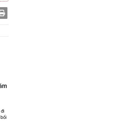
năm
 đi
 bối