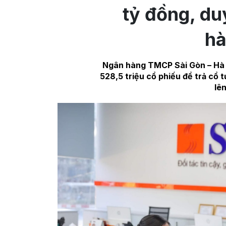
tỷ đồng, duy
hà
Ngân hàng TMCP Sài Gòn – Hà 
528,5 triệu cổ phiếu để trả cổ 
lê