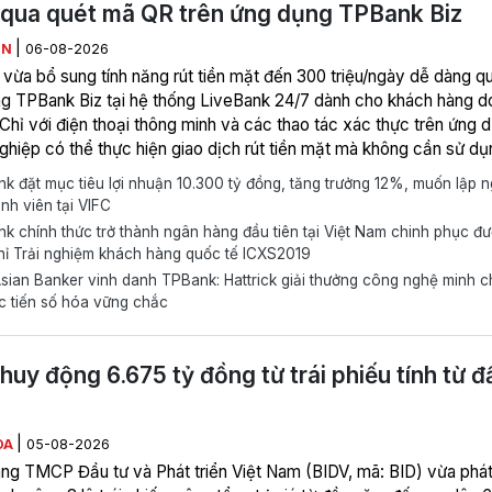
qua quét mã QR trên ứng dụng TPBank Biz
|
ÊN
06-08-2026
vừa bổ sung tính năng rút tiền mặt đến 300 triệu/ngày dễ dàng q
g TPBank Biz tại hệ thống LiveBank 24/7 dành cho khách hàng d
Chỉ với điện thoại thông minh và các thao tác xác thực trên ứng 
ghiệp có thể thực hiện giao dịch rút tiền mặt mà không cần sử dụ
lý, góp phần nâng cao tính chủ động trong quản trị dòng tiền bất 
 đặt mục tiêu lợi nhuận 10.300 tỷ đồng, tăng trưởng 12%, muốn lập 
m nào, kể cả ngoài giờ hành chính, cuối tuần hoặc ngày lễ.
nh viên tại VIFC
 chính thức trở thành ngân hàng đầu tiên tại Việt Nam chinh phục đ
ỉ Trải nghiệm khách hàng quốc tế ICXS2019
ian Banker vinh danh TPBank: Hattrick giải thưởng công nghệ minh 
c tiến số hóa vững chắc
huy động 6.675 tỷ đồng từ trái phiếu tính từ đ
|
ÒA
05-08-2026
ng TMCP Đầu tư và Phát triển Việt Nam (BIDV, mã: BID) vừa phá