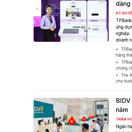
dàng 
KỲ DUY
TPBank 
ứng dụn
nghiệp. 
doanh n
thẻ vật 
TPBank
thời điể
hàng thà
TPBank
chứng ch
The As
cho bướ
BIDV 
năm
TRẦN H
Ngân hà