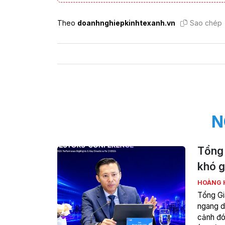
Theo
doanhnghiepkinhtexanh.vn
Sao chép
N
Tổng 
khó g
HOÀNG 
Tổng Gi
ngang d
cảnh đó,