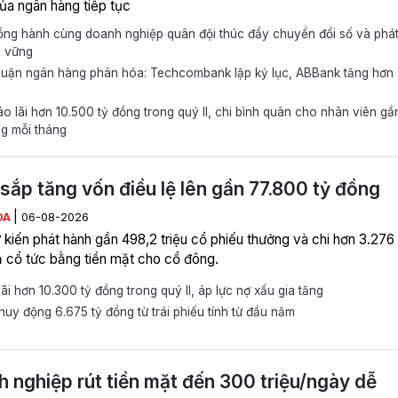
ủa ngân hàng tiếp tục
ng hành cùng doanh nghiệp quân đội thúc đẩy chuyển đổi số và phá
n vững
huận ngân hàng phân hóa: Techcombank lập kỷ lục, ABBank tăng hơn
 lãi hơn 10.500 tỷ đồng trong quý II, chi bình quân cho nhân viên gầ
ng mỗi tháng
sắp tăng vốn điều lệ lên gần 77.800 tỷ đồng
|
ÒA
06-08-2026
 kiến phát hành gần 498,2 triệu cổ phiếu thưởng và chi hơn 3.276 
ả cổ tức bằng tiền mặt cho cổ đông.
ãi hơn 10.300 tỷ đồng trong quý II, áp lực nợ xấu gia tăng
uy động 6.675 tỷ đồng từ trái phiếu tính từ đầu năm
 nghiệp rút tiền mặt đến 300 triệu/ngày dễ