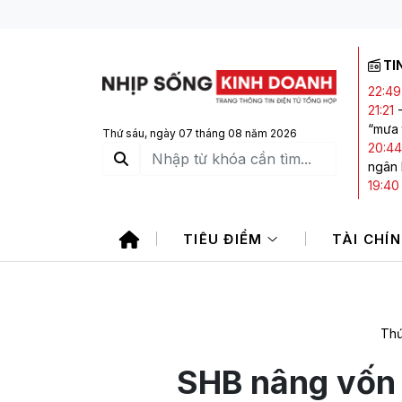
TI
22:49
21:21
“mưa 
Thứ sáu, ngày 07 tháng 08 năm 2026
20:44
ngân
19:40
giảm,
19:15
TIÊU ĐIỂM
TÀI CHÍ
sản vớ
17:45
trong
Thứ
SHB nâng vốn 