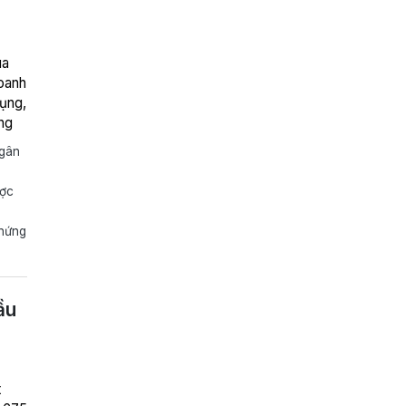
ua
oanh
dụng,
ng
cứ
ngân
ược
chứng
ầu
t