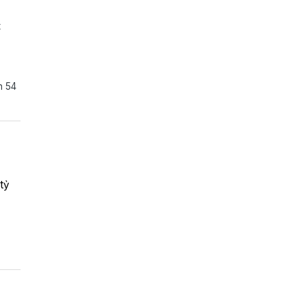
t
n 54
tỷ