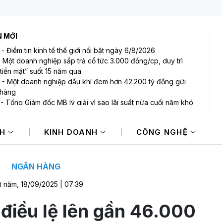
N MỚI
-
Điểm tin kinh tế thế giới nổi bật ngày 6/8/2026
-
Một doanh nghiệp sắp trả cổ tức 3.000 đồng/cp, duy trì
tiền mặt” suốt 15 năm qua
-
Một doanh nghiệp dầu khí đem hơn 42.200 tỷ đồng gửi
 hàng
-
Tổng Giám đốc MB lý giải vì sao lãi suất nửa cuối năm khó
 NIM sẽ còn thu hẹp
-
Bất ngờ: Huấn Hoa Hồng từng là Chủ tịch công ty bất động
NH
KINH DOANH
CÔNG NGHỆ
i slogan nổi tiếng “có làm thì mới có ăn”
-
Một cổ phiếu bị tự doanh CTCK bán ròng 200 tỷ đồng
 phiên Index giảm điểm
NGÂN HÀNG
 năm, 18/09/2025 | 07:39
điều lệ lên gần 46.000