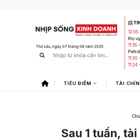
TI
12:05
thọ u
11:35
Thứ sáu, ngày 07 tháng 08 năm 2026
Petro
11:30
11:24
năm n
10:54
TIÊU ĐIỂM
TÀI CHÍ
Phòng
10:11
Việt 
Chủ
Sau 1 tuần, tà