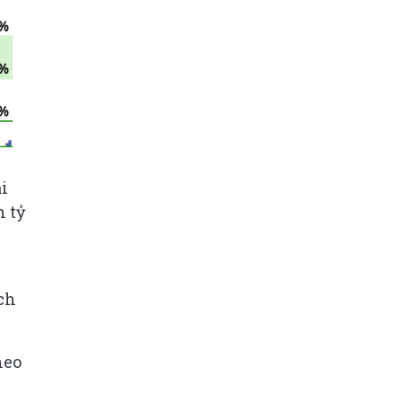
ài
n tỷ
ch
heo