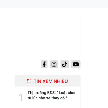
TIN XEM NHIỀU
Thị trường BĐS: "Luật chơi
1
từ lúc này sẽ thay đổi"