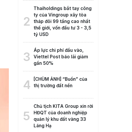
Thaiholdings bắt tay công
ty của Vingroup xây tòa
2
tháp đôi 99 tầng cao nhất
thế giới, vốn đầu tư 3 - 3,5
tỷ USD
Áp lực chi phí đầu vào,
3
Viettel Post báo lãi giảm
gần 50%
[CHÙM ẢNH] “Buồn” của
4
thị trường đất nền
Chủ tịch KITA Group xin rời
5
HĐQT của doanh nghiệp
quản lý khu đất vàng 33
Láng Hạ