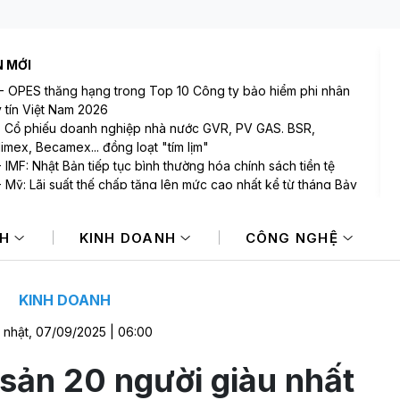
N MỚI
-
OPES thăng hạng trong Top 10 Công ty bảo hiểm phi nhân
y tín Việt Nam 2026
-
Cổ phiếu doanh nghiệp nhà nước GVR, PV GAS. BSR,
limex, Becamex... đồng loạt "tím lịm"
-
IMF: Nhật Bản tiếp tục bình thường hóa chính sách tiền tệ
-
Mỹ: Lãi suất thế chấp tăng lên mức cao nhất kể từ tháng Bảy
goái
-
Đề xuất tăng 86.000 tỷ đồng cho dự án kết nối Hà Nội, Hải
NH
KINH DOANH
CÔNG NGHỆ
 với nơi có “đệ nhất hùng quan Tây Bắc”
-
Chuyên gia chỉ ra 4 trọng tâm cơ hội đầu tư bất động sản tại
Nam
KINH DOANH
 nhật, 07/09/2025 | 06:00
i sản 20 người giàu nhất