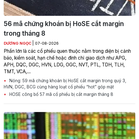
56 mã chứng khoán bị HoSE cắt margin
trong tháng 8
|
DƯƠNG NGỌC
07-08-2026
Phần lớn là các cổ phiếu quen thuộc nằm trong diện bị cảnh
báo, kiểm soát, hạn chế hoặc đình chỉ giao dịch như APG,
APH, DQC, DGC, HVN, LDG, OGC, NVT, PTL, TDH, TLH,
TMT, VCA,…
Nóng: 59 mã chứng khoán bị HoSE cắt margin trong quý 3,
HVN, DGC, BCG cùng hàng loạt cổ phiếu “hot” góp mặt
HOSE công bố 57 mã cổ phiếu bị cắt margin tháng 8