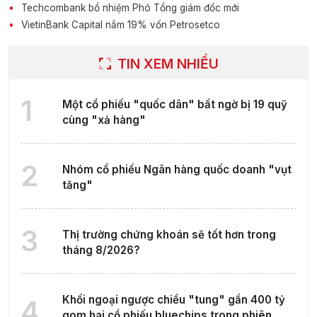
Techcombank bổ nhiệm Phó Tổng giám đốc mới
VietinBank Capital nắm 19% vốn Petrosetco
TIN XEM NHIỀU
1
Một cổ phiếu "quốc dân" bất ngờ bị 19 quỹ
cùng "xả hàng"
2
Nhóm cổ phiếu Ngân hàng quốc doanh "vụt
tăng"
3
Thị trường chứng khoán sẽ tốt hơn trong
tháng 8/2026?
Khối ngoại ngược chiều "tung" gần 400 tỷ
4
gom hai cổ phiếu bluechips trong phiên