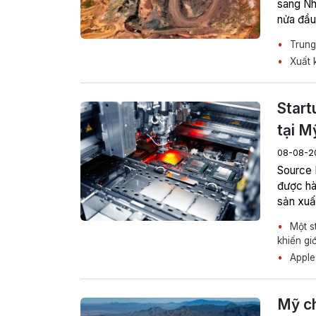
sang Nh
nửa đầu
Trung
Xuất k
Start
tại M
08-08-2
Source 
được hà
sản xuấ
Một st
khiến gi
Apple 
Mỹ ch