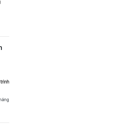
g
n
trình
tháng