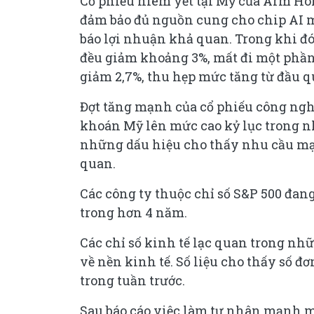
Cổ phiếu niêm yết tại Mỹ của Arm Ho
đảm bảo đủ nguồn cung cho chip AI m
báo lợi nhuận khả quan. Trong khi đó
đều giảm khoảng 3%, mất đi một phần
giảm 2,7%, thu hẹp mức tăng từ đầu 
Đợt tăng mạnh của cổ phiếu công nghệ 
khoán Mỹ lên mức cao kỷ lục trong n
những dấu hiệu cho thấy nhu cầu mạ
quan.
Các công ty thuộc chỉ số S&P 500 đan
trong hơn 4 năm.
Các chỉ số kinh tế lạc quan trong nh
về nền kinh tế. Số liệu cho thấy số đơ
trong tuần trước.
Sau báo cáo việc làm tư nhân mạnh mẽ