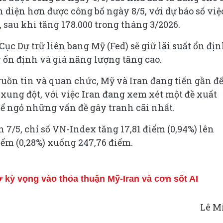
 diện hơn được công bố ngày 8/5, với dự báo số việ
, sau khi tăng 178.000 trong tháng 3/2026.
Cục Dự trữ liên bang Mỹ (Fed) sẽ giữ lãi suất ổn đị
 ổn định và giá năng lượng tăng cao.
uồn tin và quan chức, Mỹ và Iran đang tiến gần đ
xung đột, với việc Iran đang xem xét một đề xuất
 ngỏ những vấn đề gây tranh cãi nhất.
 7/5, chỉ số VN-Index tăng 17,81 điểm (0,94%) lên
iểm (0,28%) xuống 247,76 điểm.
ỳ vọng vào thỏa thuận Mỹ-Iran và cơn sốt AI
Lê M