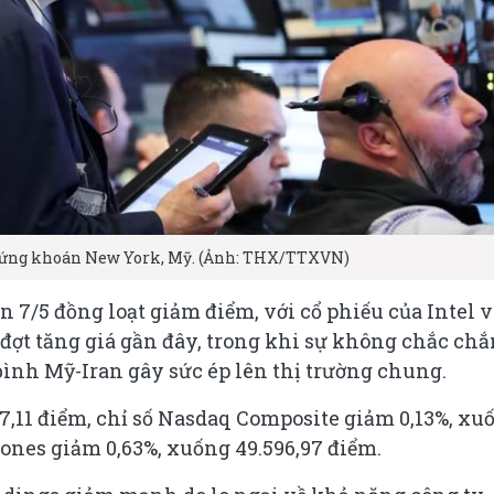
 chứng khoán New York, Mỹ. (Ảnh: THX/TTXVN)
 7/5 đồng loạt giảm điểm, với cổ phiếu của Intel v
đợt tăng giá gần đây, trong khi sự không chắc chắ
nh Mỹ-Iran gây sức ép lên thị trường chung.
37,11 điểm, chỉ số Nasdaq Composite giảm 0,13%, xu
Jones giảm 0,63%, xuống 49.596,97 điểm.