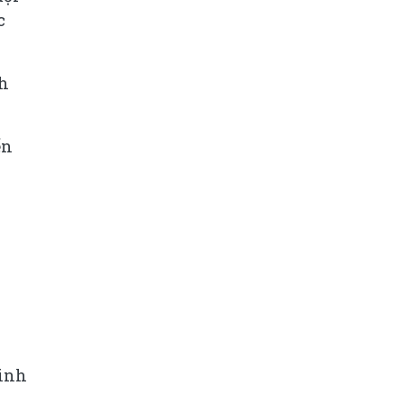
c
nh
ến
inh