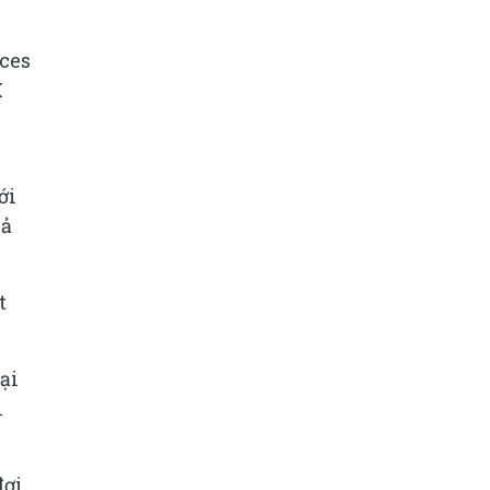
ices
X
ới
hả
t
ại
n
đợi