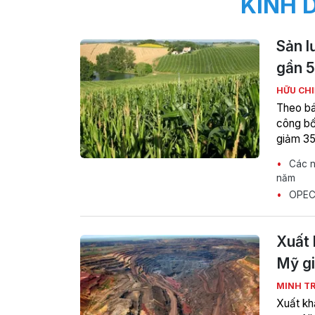
KINH 
Sản l
gần 5
HỮU CH
Theo bá
công bố
giảm 35
Các n
năm
OPEC+ 
Xuất 
Mỹ g
MINH T
Xuất kh