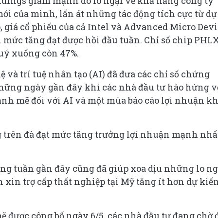
ldings giảm mạnh do lo ngại về khả năng công ty
ới của mình, lấn át những tác động tích cực từ dự
, giá cổ phiếu của cả Intel và Advanced Micro Dev
 mức tăng đạt được hồi đầu tuần. Chỉ số chip PHL
quý xuống còn 47%.
và trí tuệ nhân tạo (AI) đã đưa các chỉ số chứng
hững ngày gần đây khi các nhà đầu tư hào hứng v
nh mẽ đối với AI và một mùa báo cáo lợi nhuận k
g trên đà đạt mức tăng trưởng lợi nhuận mạnh nhấ
ững tuần gần đây cũng đã giúp xoa dịu những lo ng
n xin trợ cấp thất nghiệp tại Mỹ tăng ít hơn dự kiế
 được công bố ngày 6/5, các nhà đầu tư đang chờ 