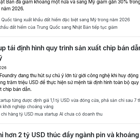
ật Bản đã giảm khoảng một nửa và sang Mỹ giảm gần 30% tron
 năm 2026.
 Quốc tăng xuất khẩu đất hiếm đặc biệt sang Mỹ trong năm 2026
hẩu đất hiếm của Trung Quốc sang Nhật Bản tiếp tục giảm
up tái định hình quy trình sản xuất chip bán dẫ
ỹ
026
Foundry đang thu hút sự chú ý lớn từ giới công nghệ khi huy động
ng trăm triệu USD để thực hiện sứ mệnh tái định hình toàn bộ quy 
t chip bán dẫn.
artup từng được định giá 1,1 tỷ USD vừa đóng cửa, phá sản chỉ sau 7 
ới khởi nghiệp choáng váng
chi hàng tỷ USD mua startup AI chưa có doanh thu
i hơn 2 tỷ USD thúc đẩy ngành pin và khoáng