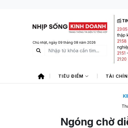
TI
23:05
thập 
21:58
Chủ nhật, ngày 09 tháng 08 năm 2026
nghiệ
21:51
21:20
21:14
giảm
TIÊU ĐIỂM
TÀI CHÍ
19:25
K
Thứ
Ngóng chờ di