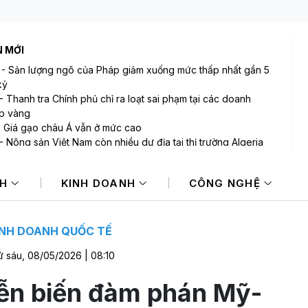
N MỚI
-
Sản lượng ngô của Pháp giảm xuống mức thấp nhất gần 5
kỷ
-
Thanh tra Chính phủ chỉ ra loạt sai phạm tại các doanh
p vàng
-
Giá gạo châu Á vẫn ở mức cao
-
Nông sản Việt Nam còn nhiều dư địa tại thị trường Algeria
-
Xuất khẩu đất hiếm của Trung Quốc sang Nhật Bản và Mỹ
 mạnh
NH
KINH DOANH
CÔNG NGHỆ
-
BAF và áp lực huy động vốn trong bối cảnh lợi nhuận đi lùi
INH DOANH QUỐC TẾ
 sáu, 08/05/2026 | 08:10
ễn biến đàm phán Mỹ-