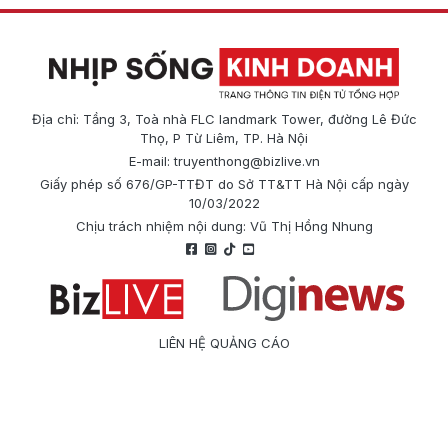
Địa chỉ: Tầng 3, Toà nhà FLC landmark Tower, đường Lê Đức
Thọ, P Từ Liêm, TP. Hà Nội
E-mail:
truyenthong@bizlive.vn
Giấy phép số 676/GP-TTĐT do Sở TT&TT Hà Nội cấp ngày
10/03/2022
Chịu trách nhiệm nội dung: Vũ Thị Hồng Nhung
LIÊN HỆ QUẢNG CÁO
Công ty Cổ phần Truyền thông Quốc tế Diginews
Điện thoại: 0866 500 388
E-mail:
truyenthong@bizlive.vn
Hotline: 0975 684 963