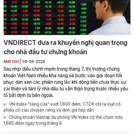
VNDIRECT đưa ra khuyến nghị quan trọng
cho nhà đầu tư chứng khoán
|
MAI CHI
09-08-2026
Sau nhịp điều chỉnh mạnh trong tháng 7, thị trường chứng
khoán Việt Nam nhiều khả năng sẽ bước vào giai đoạn hồi
phục đan xen các phiên rung lắc khi dòng tiền chưa thực sự
cải thiện và tâm lý nhà đầu tư vẫn thận trọng trước nhiều yếu
tố bất định từ bên ngoài.
VN-Index "sáng cửa" vượt 1.800 điểm, CTCK chỉ ra loạt cổ
phiếu có câu chuyện riêng và định giá hấp dẫn
Chứng khoán Vietcap dự phóng VN-Index có thể chạm mốc
1.885 điểm ngay trong tháng 8