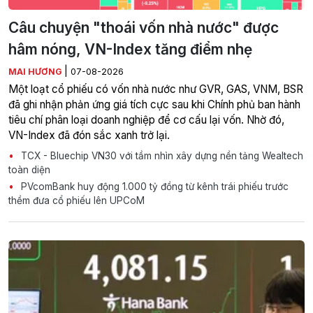
Câu chuyện "thoái vốn nhà nước" được
hâm nóng, VN-Index tăng điểm nhẹ
|
MAI HƯƠNG
07-08-2026
Một loạt cổ phiếu có vốn nhà nước như GVR, GAS, VNM, BSR
đã ghi nhận phản ứng giá tích cực sau khi Chính phủ ban hành
tiêu chí phân loại doanh nghiệp để cơ cấu lại vốn. Nhờ đó,
VN-Index đã đón sắc xanh trở lại.
TCX - Bluechip VN30 với tầm nhìn xây dựng nền tảng Wealtech
toàn diện
PVcomBank huy động 1.000 tỷ đồng từ kênh trái phiếu trước
thềm đưa cổ phiếu lên UPCoM