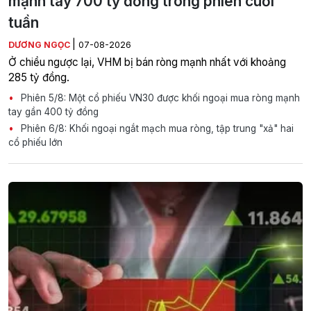
mạnh tay 700 tỷ đồng trong phiên cuối
tuần
|
DƯƠNG NGỌC
07-08-2026
Ở chiều ngược lại, VHM bị bán ròng mạnh nhất với khoảng
285 tỷ đồng.
Phiên 5/8: Một cổ phiếu VN30 được khối ngoại mua ròng mạnh
tay gần 400 tỷ đồng
Phiên 6/8: Khối ngoại ngắt mạch mua ròng, tập trung "xả" hai
cổ phiếu lớn