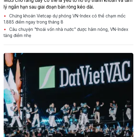
MBS cho rằng đây có thể là yếu tố hỗ trợ thanh khoản và tâm
lý ngắn hạn sau giai đoạn bán ròng kéo dài.
Chứng khoán Vietcap dự phóng VN-Index có thể chạm mốc
1.885 điểm ngay trong tháng 8
Câu chuyện "thoái vốn nhà nước" được hâm nóng, VN-Index
tăng điểm nhẹ