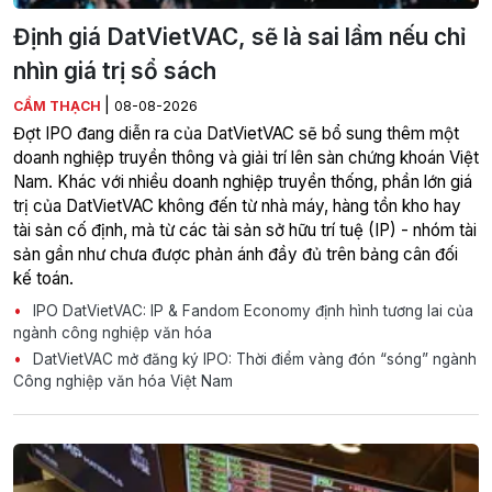
Định giá DatVietVAC, sẽ là sai lầm nếu chỉ
nhìn giá trị sổ sách
|
CẨM THẠCH
08-08-2026
Đợt IPO đang diễn ra của DatVietVAC sẽ bổ sung thêm một
doanh nghiệp truyền thông và giải trí lên sàn chứng khoán Việt
Nam. Khác với nhiều doanh nghiệp truyền thống, phần lớn giá
trị của DatVietVAC không đến từ nhà máy, hàng tồn kho hay
tài sản cố định, mà từ các tài sản sở hữu trí tuệ (IP) - nhóm tài
sản gần như chưa được phản ánh đầy đủ trên bảng cân đối
kế toán.
IPO DatVietVAC: IP & Fandom Economy định hình tương lai của
ngành công nghiệp văn hóa
DatVietVAC mở đăng ký IPO: Thời điểm vàng đón “sóng” ngành
Công nghiệp văn hóa Việt Nam