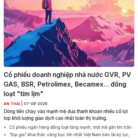
Cổ phiếu doanh nghiệp nhà nước GVR, PV
GAS, BSR, Petrolimex, Becamex... đồng
loạt "tím lịm"
|
AN THÁI
07-08-2026
Dòng tiền chảy vào mạnh mẽ đưa thanh khoản nhiều cổ lọt
top khối lượng giao dịch cao nhất toàn thị trường.
Cổ phiếu ngân hàng đồng loạt tăng mạnh, một mã gần tím trần
"Đại gia" khai thác vàng bạc lớn nhất Việt Nam báo lãi kỷ lục,