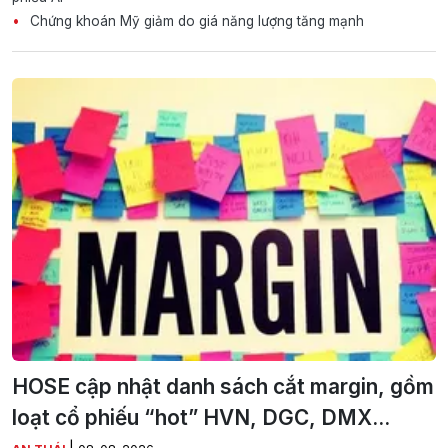
Chứng khoán Mỹ giảm do giá năng lượng tăng mạnh
HOSE cập nhật danh sách cắt margin, gồm
loạt cổ phiếu “hot” HVN, DGC, DMX...