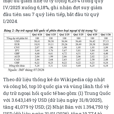
mặc dù giảm nhẹ từ tỷ trọng 6,25% trong quý
IV/2025 xuống 6,18%, ghi nhận đợt suy giảm
đầu tiên sau 7 quý liên tiếp, bắt đầu từ quý
I/2024.
Theo dữ liệu thống kê do Wikipedia cập nhật
và công bố, top 10 quốc gia và vùng lãnh thổ về
dự trữ ngoại hối quốc tế bao gồm: (1) Trung Quốc
với 3.643,149 tỷ USD (dữ liệu ngày 31/8/2025),
tăng 41,079 tỷ USD; (2) Nhật Bản với 1.394,750 tỷ
USD (dữ liệu ngày 31/01/2026), tăng 19,774 tỷ