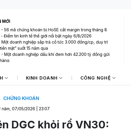
N MỚI
-
56 mã chứng khoán bị HoSE cắt margin trong tháng 8
-
Điểm tin kinh tế thế giới nổi bật ngày 6/8/2026
-
Một doanh nghiệp sắp trả cổ tức 3.000 đồng/cp, duy trì
tiền mặt” suốt 15 năm qua
-
Một doanh nghiệp dầu khí đem hơn 42.200 tỷ đồng gửi
 hàng
-
Tổng Giám đốc MB lý giải vì sao lãi suất nửa cuối năm khó
 NIM sẽ còn thu hẹp
NH
KINH DOANH
CÔNG NGHỆ
-
Bất ngờ: Huấn Hoa Hồng từng là Chủ tịch công ty bất động
i slogan nổi tiếng “có làm thì mới có ăn”
CHỨNG KHOÁN
 năm, 07/05/2026 | 23:07
ên DGC khỏi rổ VN30: