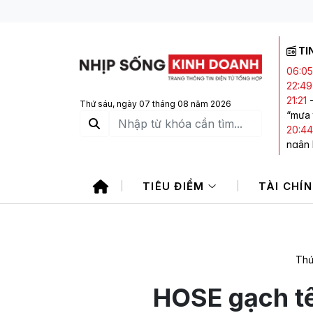
TI
06:05
22:49
21:21
Thứ sáu, ngày 07 tháng 08 năm 2026
“mưa 
20:44
ngân
19:40
giảm,
TIÊU ĐIỂM
TÀI CHÍ
19:15
sản vớ
Thứ
HOSE gạch t