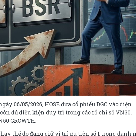
gày 06/05/2026, HOSE đưa cổ phiếu DGC vào diện
òn đủ điều kiện duy trì trong các rổ chỉ số VN30,
VN50 GROWTH.
hay thế do đang giữ vị trí ưu tiên số 1 trong danh