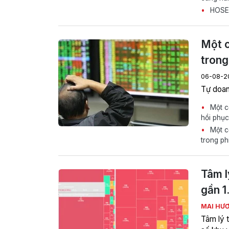
HOSE 
Một c
trong
06-08-2
Tự doan
Một cổ
hồi phục
Một c
trong ph
Tâm l
gần 1
MAI HƯ
Tâm lý 