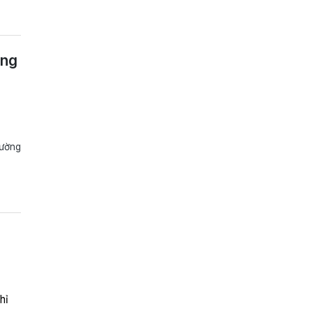
ồng
rường
hỉ