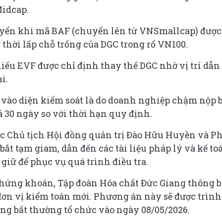
idcap.
huyển khi mã BAF (chuyển lên từ VNSmallcap) được
thời lấp chỗ trống của DGC trong rổ VN100.
ếu EVF được chỉ định thay thế DGC nhờ vị trí dẫn
i.
 vào diện kiểm soát là do doanh nghiệp chậm nộp 
 30 ngày so với thời hạn quy định.
ệc Chủ tịch Hội đồng quản trị Đào Hữu Huyền và P
bắt tạm giam, dẫn đến các tài liệu pháp lý và kế to
giữ để phục vụ quá trình điều tra.
hứng khoán, Tập đoàn Hóa chất Đức Giang thông b
đơn vị kiểm toán mới. Phương án này sẽ được trình
ông bất thường tổ chức vào ngày 08/05/2026.