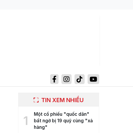
TIN XEM NHIỀU
Một cổ phiếu "quốc dân"
1
bất ngờ bị 19 quỹ cùng "xả
hàng"