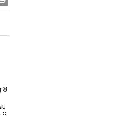
g 8
át,
OGC,