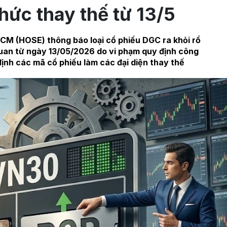
hức thay thế từ 13/5
CM (HOSE) thông báo loại cổ phiếu DGC ra khỏi rổ
quan từ ngày 13/05/2026 do vi phạm quy định công
 định các mã cổ phiếu làm các đại diện thay thế