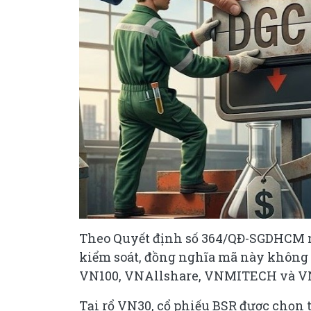
Theo Quyết định số 364/QĐ-SGDHCM n
kiểm soát, đồng nghĩa mã này không c
VN100, VNAllshare, VNMITECH và 
Tại rổ VN30, cổ phiếu BSR được chọn t