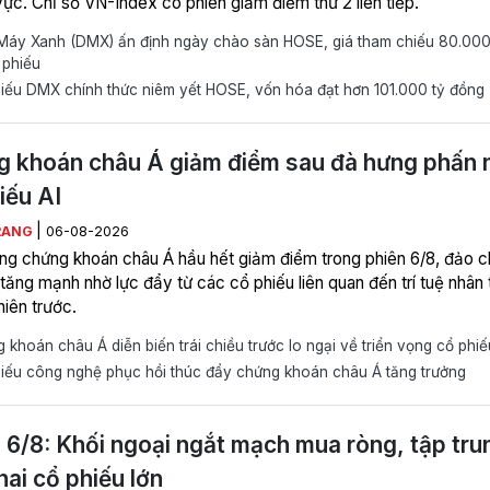
vực. Chỉ số VN-Index có phiên giảm điểm thứ 2 liên tiếp.
Máy Xanh (DMX) ấn định ngày chào sàn HOSE, giá tham chiếu 80.00
 phiếu
iếu DMX chính thức niêm yết HOSE, vốn hóa đạt hơn 101.000 tỷ đồng
 khoán châu Á giảm điểm sau đà hưng phấn 
iếu AI
|
RANG
06-08-2026
ờng chứng khoán châu Á hầu hết giảm điểm trong phiên 6/8, đảo c
tăng mạnh nhờ lực đẩy từ các cổ phiếu liên quan đến trí tuệ nhân 
hiên trước.
khoán châu Á diễn biến trái chiều trước lo ngại về triển vọng cổ phiế
iếu công nghệ phục hồi thúc đẩy chứng khoán châu Á tăng trưởng
 6/8: Khối ngoại ngắt mạch mua ròng, tập tru
hai cổ phiếu lớn