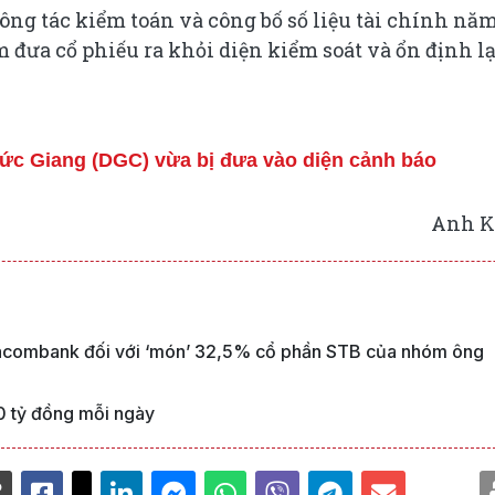
ông tác kiểm toán và công bố số liệu tài chính nă
đưa cổ phiếu ra khỏi diện kiểm soát và ổn định lạ
Đức Giang (DGC) vừa bị đưa vào diện cảnh báo
Anh K
Sacombank đối với ‘món’ 32,5% cổ phần STB của nhóm ông
0 tỷ đồng mỗi ngày