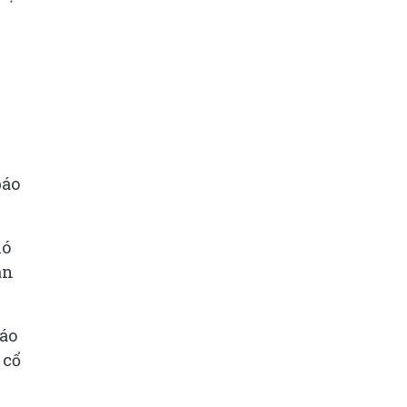
báo
hó
án
áo
 cổ