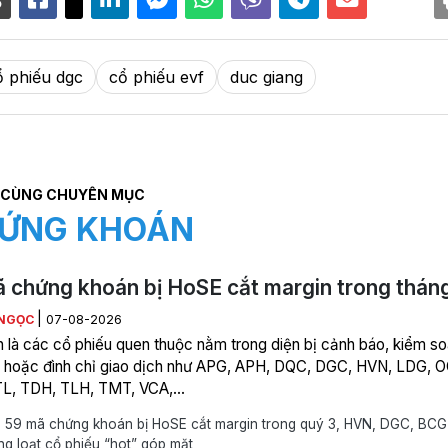
ổ phiếu dgc
cổ phiếu evf
duc giang
CÙNG CHUYÊN MỤC
ỨNG KHOÁN
 chứng khoán bị HoSE cắt margin trong thán
|
NGỌC
07-08-2026
n là các cổ phiếu quen thuộc nằm trong diện bị cảnh báo, kiểm so
 hoặc đình chỉ giao dịch như APG, APH, DQC, DGC, HVN, LDG, 
TL, TDH, TLH, TMT, VCA,…
 59 mã chứng khoán bị HoSE cắt margin trong quý 3, HVN, DGC, BCG
g loạt cổ phiếu “hot” góp mặt