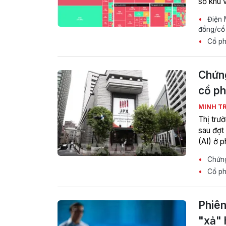
số khu 
Điện 
đồng/cổ
Cổ ph
Chứng
cổ ph
MINH T
Thị trư
sau đợt 
(AI) ở p
Chứng 
Cổ ph
Phiên
"xả" 