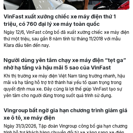
VinFast xuất xưởng chiếc xe máy điện thứ 1
triệu, có 760 đại lý xe máy toàn quốc
Ngày 12/6, VinFast công bố đã xuất xưởng chiếc xe máy điện
thứ một triệu, sau gần 8 năm tính từ tháng 11/2018 với mẫu
Klara đầu tiên đến nay.
Người dùng yên tâm chạy xe máy điện “tẹt ga”
nhờ hạ tầng và hậu mãi 5 sao của VinFast
Khi thị trường xe máy điện Việt Nam tăng trưởng nhanh, hậu
mãi và hạ tầng hỗ trợ trở thành hai yếu tố quan trọng trong
quyết định mua xe. Đây cũng là lợi thế giúp VinFast tạo sự
yên tâm cho người dùng trong suốt quá trình sử dụng.
Vingroup bất ngờ gia hạn chương trình giảm giá
xe ô tô, xe máy điện
Ngày 31/3/2026, Tập đoàn Vingroup công bố gia hạn chương
trình hỗ trợ khách hàng chuyển đổi từ xe xăng sang xe điện