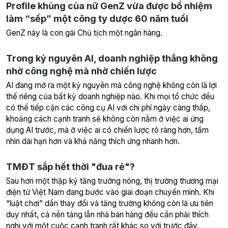
Profile khủng của nữ GenZ vừa được bổ nhiệm
làm “sếp” một công ty dược 60 năm tuổi
GenZ này là con gái Chủ tịch một ngân hàng.
Trong kỷ nguyên AI, doanh nghiệp thắng không
nhờ công nghệ mà nhờ chiến lược
AI đang mở ra một kỷ nguyên mà công nghệ không còn là lợi
thế riêng của bất kỳ doanh nghiệp nào. Khi mọi tổ chức đều
có thể tiếp cận các công cụ AI với chi phí ngày càng thấp,
khoảng cách cạnh tranh sẽ không còn nằm ở việc ai ứng
dụng AI trước, mà ở việc ai có chiến lược rõ ràng hơn, tầm
nhìn dài hạn hơn và khả năng thích ứng nhanh hơn.
TMĐT sắp hết thời "đua rẻ"?
Sau hơn một thập kỷ tăng trưởng nóng, thị trường thương mại
điện tử Việt Nam đang bước vào giai đoạn chuyển mình. Khi
“luật chơi” dần thay đổi và tăng trưởng không còn là ưu tiên
duy nhất, cả nền tảng lẫn nhà bán hàng đều cần phải thích
nghi với một cuộc cạnh tranh rất khác so với trước đây.