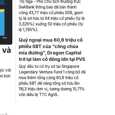
Thị Nga - Phó Chủ tịch thường trực
SeABank thông báo đã bán thành
công 43,77 triệu cổ phiếu SSB, giảm
tỷ lệ sở hữu từ 94 triệu cổ phiếu (tỷ lệ
3,329%) xuống 50 triệu cổ phiếu (tỷ
lệ 1,785%).
Quỹ ngoại mua 60,8 triệu cổ
phiếu SBT của “công chúa
 và
mía đường”, Dragon Capital
trở lại làm cổ đông lớn tại PVS
Quỹ đầu tư có trụ sở tại Singapore
ợc với
Legendary Venture Fund 1 công bố đã
ho bức
mua thêm tổng cộng 60,8 triệu cổ
phiếu SBT để nâng tổng sở hữu lên
116,3 triệu đơn vị, tương đương 15,71%
vốn điều lệ TTC AgriS.