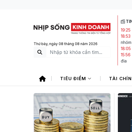
TI
19:25
18:53
nhóm 
Thứ bảy, ngày 08 tháng 08 năm 2026
18:05
15:56
địa
15:53
Bảo V
TIÊU ĐIỂM
TÀI CHÍ
14:23
sách