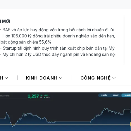
N MỚI
-
BAF và áp lực huy động vốn trong bối cảnh lợi nhuận đi lùi
-
Hơn 106.000 tỷ đồng trái phiếu doanh nghiệp sắp đến hạn,
bất động sản chiếm 55,6%
-
Startup tái định hình quy trình sản xuất chip bán dẫn tại Mỹ
-
Mỹ chi hơn 2 tỷ USD thúc đẩy ngành pin và khoáng sản nội
-
Sở hữu “cỗ máy in tiền” 290.000 tỷ đồng, vì sao Tập đoàn
iệt (BVH) vẫn gánh chi phí repo và lãi vay tăng vọt?
NH
KINH DOANH
CÔNG NGHỆ
-
Định giá DatVietVAC, sẽ là sai lầm nếu chỉ nhìn giá trị sổ