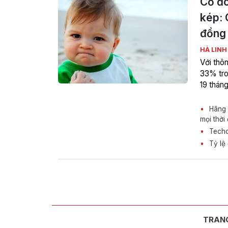
Cổ đô
kép: 
đồng 
HÀ LIN
Với thôn
33% tro
19 tháng
Hãng x
mọi thời
Techco
Tỷ lệ 
TRAN