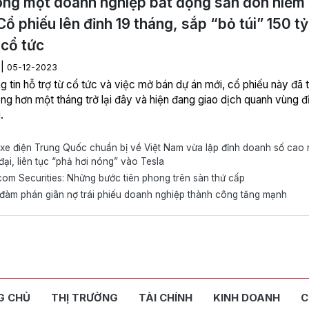
ng một doanh nghiệp bất động sản đón niềm 
Cổ phiếu lên đỉnh 19 tháng, sắp “bỏ túi” 150 tỷ
cổ tức
|
H
05-12-2023
g tin hỗ trợ từ cổ tức và việc mở bán dự án mới, cổ phiếu này đã 
ng hơn một tháng trở lại đây và hiện đang giao dịch quanh vùng đ
.
e điện Trung Quốc chuẩn bị về Việt Nam vừa lập đỉnh doanh số cao 
 đại, liên tục “phả hơi nóng” vào Tesla
m Securities: Những bước tiên phong trên sàn thứ cấp
đàm phán giãn nợ trái phiếu doanh nghiệp thành công tăng mạnh
G CHỦ
THỊ TRƯỜNG
TÀI CHÍNH
KINH DOANH
C