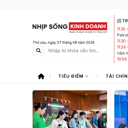
TI
11:35
Petro
11:30
Thứ sáu, ngày 07 tháng 08 năm 2026
11:24
năm n
10:54
Phòng
10:11
TIÊU ĐIỂM
TÀI CHÍ
Việt 
09:45
mua r