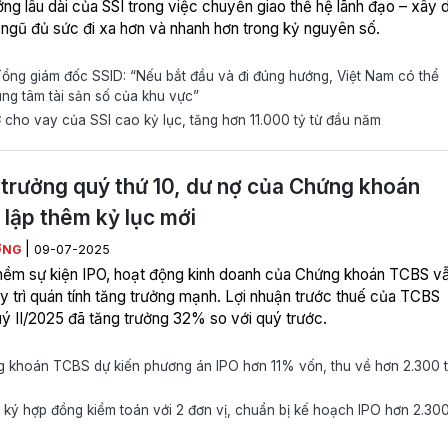
ớng lâu dài của SSI trong việc chuyển giao thế hệ lãnh đạo – xây 
 ngũ đủ sức đi xa hơn và nhanh hơn trong kỷ nguyên số.
ng giám đốc SSID: “Nếu bắt đầu và đi đúng hướng, Việt Nam có thể
ung tâm tài sản số của khu vực”
cho vay của SSI cao kỷ lục, tăng hơn 11.000 tỷ từ đầu năm
trưởng quý thứ 10, dư nợ của Chứng khoán
lập thêm kỷ lục mới
|
ƠNG
09-07-2025
hềm sự kiện IPO, hoạt động kinh doanh của Chứng khoán TCBS v
y trì quán tính tăng trưởng mạnh. Lợi nhuận trước thuế của TCBS
uý II/2025 đã tăng trưởng 32% so với quý trước.
 khoán TCBS dự kiến phương án IPO hơn 11% vốn, thu về hơn 2.300 
ý hợp đồng kiểm toán với 2 đơn vị, chuẩn bị kế hoạch IPO hơn 2.300