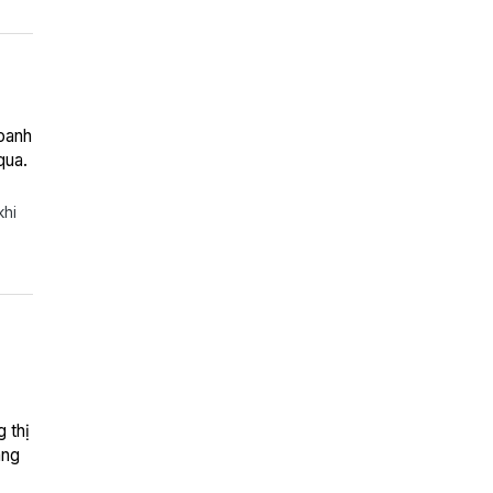
doanh
qua.
khi
 thị
áng