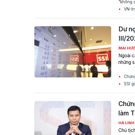
"không đ
VN-In
Dư nợ
III/2
MAI HƯ
Ngoài c
những s
Chứng 
SSI gi
Chứn
làm 
HÀ LIN
Chủ tịc