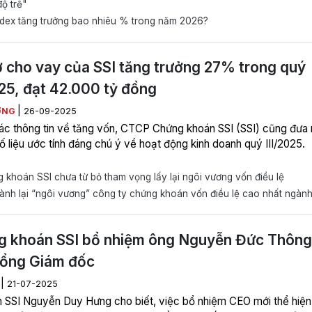
ộ trễ"
dex tăng trưởng bao nhiêu % trong năm 2026?
 cho vay của SSI tăng trưởng 27% trong quý
025, đạt 42.000 tỷ đồng
|
ƠNG
26-09-2025
ác thông tin về tăng vốn, CTCP Chứng khoán SSI (SSI) cũng đưa 
ố liệu ước tính đáng chú ý về hoạt động kinh doanh quý III/2025.
khoán SSI chưa từ bỏ tham vọng lấy lại ngôi vương vốn điều lệ
ành lại “ngôi vương” công ty chứng khoán vốn điều lệ cao nhất ngàn
g khoán SSI bổ nhiệm ông Nguyễn Đức Thông
Tổng Giám đốc
|
H
21-07-2025
h SSI Nguyễn Duy Hưng cho biết, việc bổ nhiệm CEO mới thể hiện