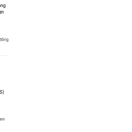
ồng
in
 đồng
S)
ham