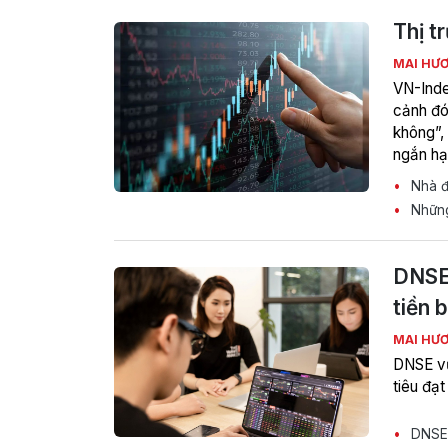
Thị t
MAI HƯ
VN-Inde
cảnh đó,
không”,
ngắn hạ
Nhà đầ
Những
DNSE 
tiền 
MAI HƯ
DNSE vừ
tiêu đạt
DNSE 