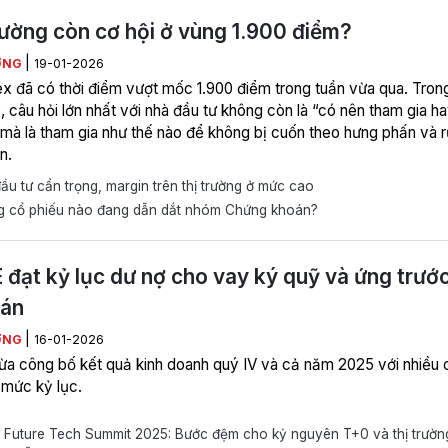
rường còn cơ hội ở vùng 1.900 điểm?
|
ƠNG
19-01-2026
x đã có thời điểm vượt mốc 1.900 điểm trong tuần vừa qua. Trong
 câu hỏi lớn nhất với nhà đầu tư không còn là “có nên tham gia h
 mà là tham gia như thế nào để không bị cuốn theo hưng phấn và rủ
n.
u tư cẩn trọng, margin trên thị trường ở mức cao
 cổ phiếu nào đang dẫn dắt nhóm Chứng khoán?
đạt kỷ lục dư nợ cho vay ký quỹ và ứng trướ
bán
|
ƠNG
16-01-2026
a công bố kết quả kinh doanh quý IV và cả năm 2025 với nhiều 
 mức kỷ lục.
Future Tech Summit 2025: Bước đệm cho kỷ nguyên T+0 và thị trườn