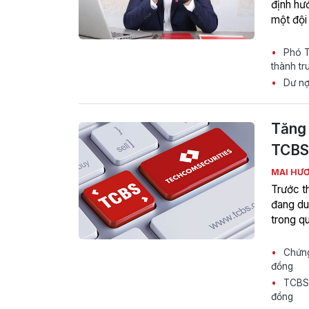
định hư
một đội
Phó Tổ
thành tr
Dư nợ 
Tăng 
TCBS 
MAI HƯ
Trước t
đang du
trong q
Chứng
đồng
TCBS k
đồng