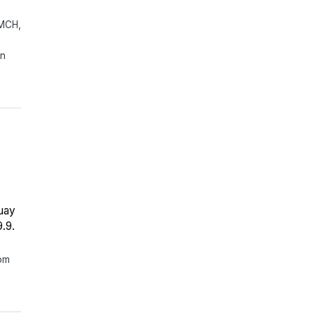
 MCH,
ạn
quay
.9.
hóm