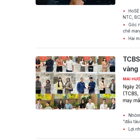
HoSE 
NTC, BCG
Góc nh
chế marg
Hai mã
TCBS 
vàng 
MAI HƯ
Ngày 20
(TCBS, 
may mắn
Nhóm c
“đầu tàu
Lợi nh