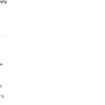
dựng
ẫn
tỷ
 tỷ