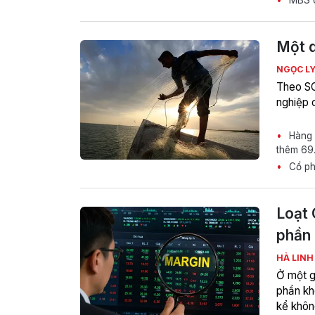
MBS c
Một q
NGỌC L
Theo SG
nghiệp c
Hàng c
thêm 69.
Cổ phi
Loạt 
phần 
HÀ LIN
Ở một g
phần kh
kể khôn