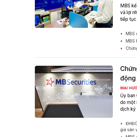
MBS kết
và lợi 
tiếp tục
MBS c
MBS ho
Chứng
Chứng
động 
MAI HƯ
Ủy ban
do một 
dịch ký
ĐHĐCĐ 
gia sàn 