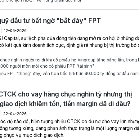
ó Chủ tịch HĐQT và Tổng Giám đốc mới
uỹ đầu tư bất ngờ "bắt đáy" FPT
|
Y
12-05-2026
I Capital, sự lệch pha của dòng tiền đang mở ra cơ hội ở những 
ó kết quả kinh doanh tích cực, định giá rẻ nhưng bị thị trường bỏ 
hục nghìn người rời đi khi cổ phiếu họ Vingroup tăng bằng lần, trong 
000 người mòn mỏi chờ cổ phiếu FPT "tái sinh"
ếu FPT “thủng” đáy, vốn hóa bốc hơi hơn 40.000 tỷ đồng từ đầu năm
CTCK cho vay hàng chục nghìn tỷ nhưng thị
giao dịch khiêm tốn, tiền margin đã đi đâu?
|
H
22-04-2026
óc độ nào đó, hiện tượng nhiều CTCK có dư nợ cho vay lớn nhưng
ông tương xứng, đang phản ánh thực trạng là một lượng margin đ
g phục vụ mục đích giao dịch.