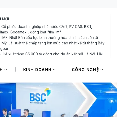
N MỚI
-
Cổ phiếu doanh nghiệp nhà nước GVR, PV GAS. BSR,
limex, Becamex... đồng loạt "tím lịm"
-
IMF: Nhật Bản tiếp tục bình thường hóa chính sách tiền tệ
-
Mỹ: Lãi suất thế chấp tăng lên mức cao nhất kể từ tháng Bảy
goái
-
Đề xuất tăng 86.000 tỷ đồng cho dự án kết nối Hà Nội, Hải
 với nơi có “đệ nhất hùng quan Tây Bắc”
-
Chuyên gia chỉ ra 4 trọng tâm cơ hội đầu tư bất động sản tại
NH
KINH DOANH
CÔNG NGHỆ
Nam
-
Sáng ngày 7/8: Giá bạc đi ngang, quỹ bạc lớn nhất thế giới
òng hơn 42 tấn bạc