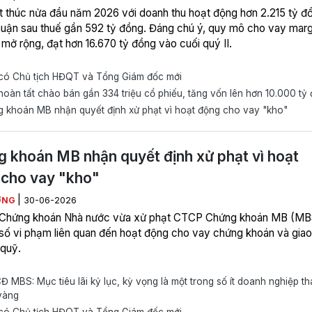
 thúc nửa đầu năm 2026 với doanh thu hoạt động hơn 2.215 tỷ đ
nhuận sau thuế gần 592 tỷ đồng. Đáng chú ý, quy mô cho vay marg
 mở rộng, đạt hơn 16.670 tỷ đồng vào cuối quý II.
ó Chủ tịch HĐQT và Tổng Giám đốc mới
àn tất chào bán gần 334 triệu cổ phiếu, tăng vốn lên hơn 10.000 tỷ
 khoán MB nhận quyết định xử phạt vì hoạt động cho vay "kho"
 khoán MB nhận quyết định xử phạt vì hoạt
cho vay "kho"
|
ƠNG
30-06-2026
 Chứng khoán Nhà nước vừa xử phạt CTCP Chứng khoán MB (MB
số vi phạm liên quan đến hoạt động cho vay chứng khoán và giao
 quỹ.
MBS: Mục tiêu lãi kỷ lục, kỳ vọng là một trong số ít doanh nghiệp t
vàng