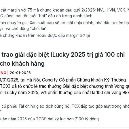
cắt margin với 75 mã chứng khoán đầu quý 2/2026: NVL, HVN, VCK,
 cùng loạt tên tuổi “hot” đều có trong danh sách
ìn chuyên gia: Xác suất cao sẽ có một nhịp chỉnh, nhà đầu tư nên h
in và chủ động "chốt lãi"
 chứng khoán trên HoSE được cấp margin trở lại
trao giải đặc biệt iLucky 2025 trị giá 100 chỉ
cho khách hàng
|
ƠNG
20-01-2026
/01/2026, tại Hà Nội, Công ty Cổ phần Chứng khoán Kỹ Thương
TCX) đã tổ chức lễ trao thưởng Giải đặc biệt chương trình Vòng 
 iLucky năm 2025, với phần thưởng cao nhất là 100 chỉ vàng 999
ổ phiếu Tài chính giao dịch bùng nổ, TCX tiếp tục góp mặt trong n
”
uận năm 2025 của TCBS đạt kỷ lục hơn 7.100 tỷ đồng