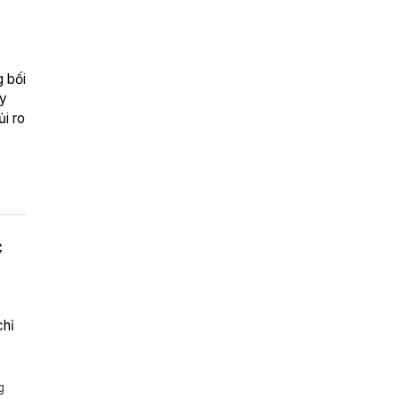
 bối
ay
i ro
c
chỉ
g