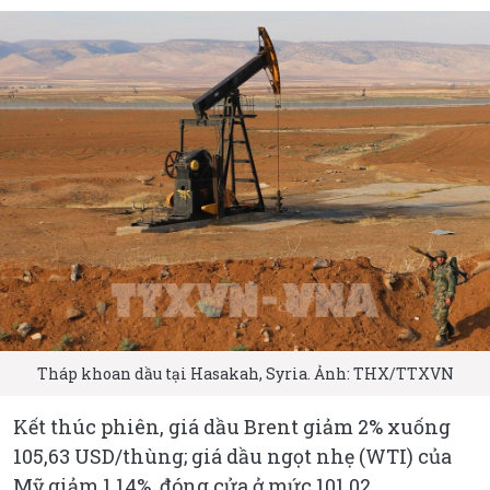
Tháp khoan dầu tại Hasakah, Syria. Ảnh: THX/TTXVN
Kết thúc phiên, giá dầu Brent giảm 2% xuống
105,63 USD/thùng; giá dầu ngọt nhẹ (WTI) của
Mỹ giảm 1,14%, đóng cửa ở mức 101,02