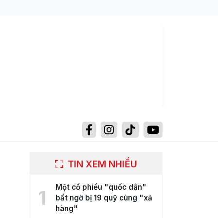
TIN XEM NHIỀU
Một cổ phiếu "quốc dân"
1
bất ngờ bị 19 quỹ cùng "xả
hàng"