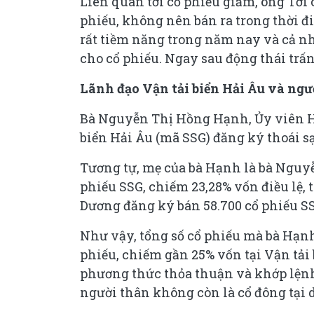
Liên quan tới cổ phiếu giảm, ông Tớ
phiếu, không nên bán ra trong thời đ
rất tiềm năng trong năm nay và cả nh
cho cổ phiếu. Ngay sau động thái trấn
Lãnh đạo Vận tải biển Hải Âu và ngườ
Bà Nguyễn Thị Hồng Hạnh, Ủy viên Hộ
biển Hải Âu (mã SSG) đăng ký thoái sạ
Tương tự, mẹ của bà Hạnh là bà Nguyễ
phiếu SSG, chiếm 23,28% vốn điều lệ,
Dương đăng ký bán 58.700 cổ phiếu S
Như vậy, tổng số cổ phiếu mà bà Hạnh
phiếu, chiếm gần 25% vốn tại Vận tải 
phương thức thỏa thuận và khớp lệnh,
người thân không còn là cổ đông tại 