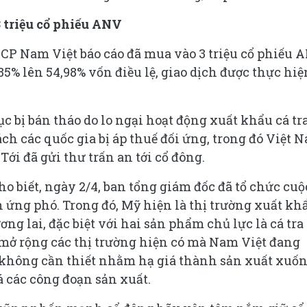
 triệu cổ phiếu ANV
 CP Nam Việt báo cáo đã mua vào 3 triệu cổ phiếu 
5% lên 54,98% vốn điều lệ, giao dịch được thực hiệ
ục bị bán tháo do lo ngại hoạt động xuất khẩu cá tr
h các quốc gia bị áp thuế đối ứng, trong đó Việt 
Tới đã gửi thư trấn an tới cổ đông.
o biết, ngày 2/4, ban tổng giám đốc đã tổ chức cuộ
 ứng phó. Trong đó, Mỹ hiện là thị trường xuất kh
ơng lai, đặc biệt với hai sản phẩm chủ lực là cá tra
 mở rộng các thị trường hiện có mà Nam Việt đang
í không cần thiết nhằm hạ giá thành sản xuất xuố
 các công đoạn sản xuất.