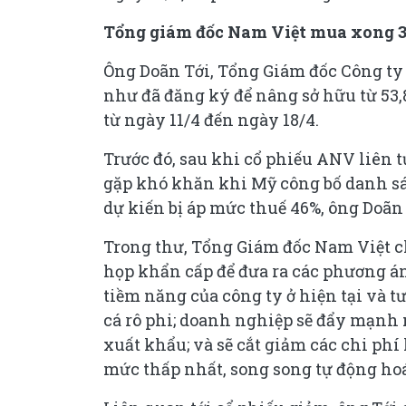
Tổng giám đốc Nam Việt mua xong 3
Ông Doãn Tới, Tổng Giám đốc Công ty
như đã đăng ký để nâng sở hữu từ 53,8
từ ngày 11/4 đến ngày 18/4.
Trước đó, sau khi cổ phiếu ANV liên t
gặp khó khăn khi Mỹ công bố danh sác
dự kiến bị áp mức thuế 46%, ông Doãn 
Trong thư, Tổng Giám đốc Nam Việt ch
họp khẩn cấp để đưa ra các phương án
tiềm năng của công ty ở hiện tại và tư
cá rô phi; doanh nghiệp sẽ đẩy mạnh
xuất khẩu; và sẽ cắt giảm các chi ph
mức thấp nhất, song song tự động hoá