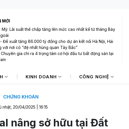
N MỚI
-
Mỹ: Lãi suất thế chấp tăng lên mức cao nhất kể từ tháng Bảy
goái
-
Đề xuất tăng 86.000 tỷ đồng cho dự án kết nối Hà Nội, Hải
 với nơi có “đệ nhất hùng quan Tây Bắc”
-
Chuyên gia chỉ ra 4 trọng tâm cơ hội đầu tư bất động sản tại
Nam
-
Sáng ngày 7/8: Giá bạc đi ngang, quỹ bạc lớn nhất thế giới
òng hơn 42 tấn bạc
NH
KINH DOANH
CÔNG NGHỆ
-
Ông Nguyễn Lương Tân xin từ nhiệm tại Chứng khoán
nk
-
Fed cảnh báo sẵn sàng tăng lãi suất nếu lạm phát tiếp tục
ẳng
CHỨNG KHOÁN
 nhật, 20/04/2025 | 16:15
al nâng sở hữu tại Đất