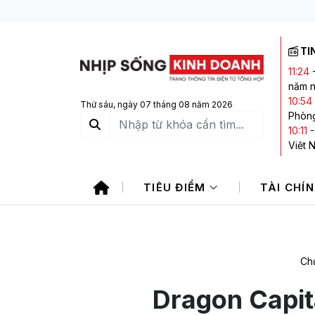
TI
11:24
năm n
10:54
Thứ sáu, ngày 07 tháng 08 năm 2026
Phòng
10:11
Việt 
09:45
mua r
TIÊU ĐIỂM
TÀI CHÍ
09:35
VPBa
09:32
dai d
Chủ
Dragon Capit