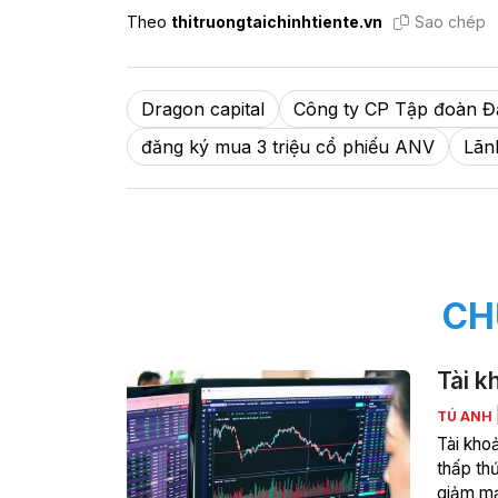
Theo
thitruongtaichinhtiente.vn
Sao chép
Dragon capital
Công ty CP Tập đoàn Đ
đăng ký mua 3 triệu cổ phiếu ANV
Lãn
CH
Tài k
TÚ ANH
Tài kho
thấp thứ
giảm mạ