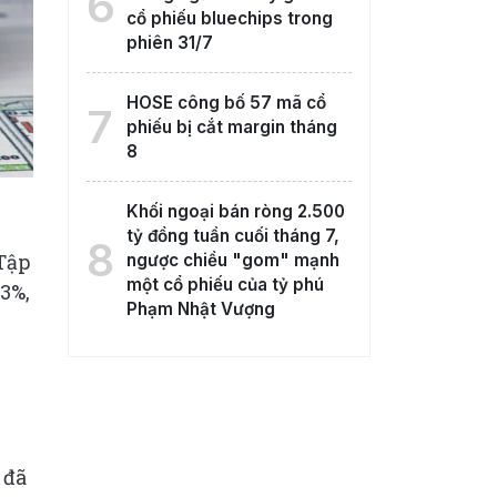
6
cổ phiếu bluechips trong
phiên 31/7
HOSE công bố 57 mã cổ
7
phiếu bị cắt margin tháng
8
Khối ngoại bán ròng 2.500
tỷ đồng tuần cuối tháng 7,
8
Tập
ngược chiều "gom" mạnh
một cổ phiếu của tỷ phú
13%,
Phạm Nhật Vượng
 đã