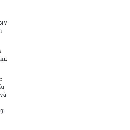
ANV
n
a
Nam
c
ẩu
 và
ng