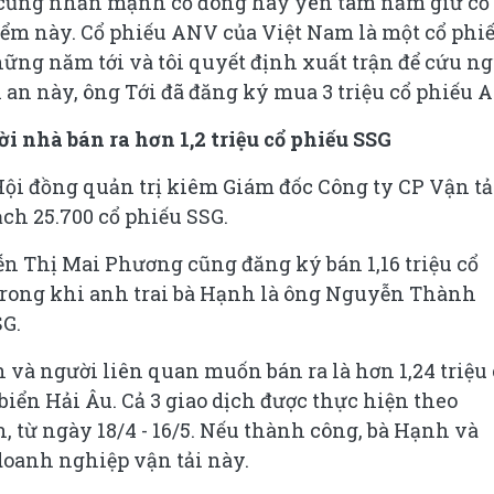
i cũng nhấn mạnh cổ đông hãy yên tâm nắm giữ cổ
iểm này. Cổ phiếu ANV của Việt Nam là một cổ phi
ững năm tới và tôi quyết định xuất trận để cứu n
 an này, ông Tới đã đăng ký mua 3 triệu cổ phiếu 
i nhà bán ra hơn 1,2 triệu cổ phiếu SSG
i đồng quản trị kiêm Giám đốc Công ty CP Vận tả
ch 25.700 cổ phiếu SSG.
n Thị Mai Phương cũng đăng ký bán 1,16 triệu cổ
 trong khi anh trai bà Hạnh là ông Nguyễn Thành
SG.
 và người liên quan muốn bán ra là hơn 1,24 triệu 
biển Hải Âu. Cả 3 giao dịch được thực hiện theo
 từ ngày 18/4 - 16/5. Nếu thành công, bà Hạnh và
doanh nghiệp vận tải này.