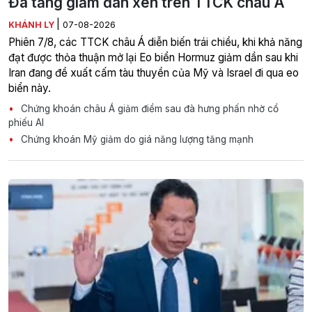
Đà tăng giảm đan xen trên TTCK châu Á
|
KHÁNH LY
07-08-2026
Phiên 7/8, các TTCK châu Á diễn biến trái chiều, khi khả năng
đạt được thỏa thuận mở lại Eo biển Hormuz giảm dần sau khi
Iran đang đề xuất cấm tàu thuyền của Mỹ và Israel đi qua eo
biển này.
Chứng khoán châu Á giảm điểm sau đà hưng phấn nhờ cổ
phiếu AI
Chứng khoán Mỹ giảm do giá năng lượng tăng mạnh