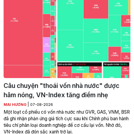
Câu chuyện "thoái vốn nhà nước" được
hâm nóng, VN-Index tăng điểm nhẹ
|
MAI HƯƠNG
07-08-2026
Một loạt cổ phiếu có vốn nhà nước như GVR, GAS, VNM, BSR
đã ghi nhận phản ứng giá tích cực sau khi Chính phủ ban hành
tiêu chí phân loại doanh nghiệp để cơ cấu lại vốn. Nhờ đó,
VN-Index đã đón sắc xanh trở lại.