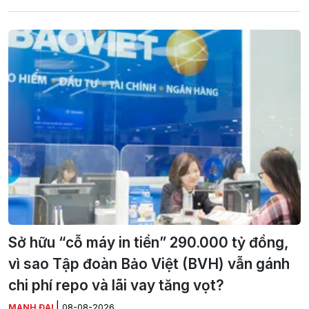
Sở hữu “cỗ máy in tiền” 290.000 tỷ đồng,
vì sao Tập đoàn Bảo Việt (BVH) vẫn gánh
chi phí repo và lãi vay tăng vọt?
|
MẠNH ĐẠI
08-08-2026