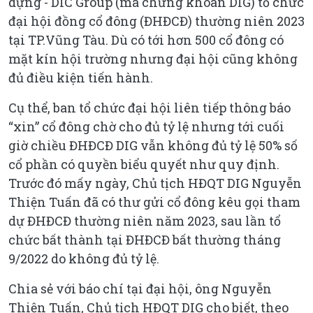
dựng - DIC Group (mã chứng khoán DIG) tổ chức
đại hội đồng cổ đông (ĐHĐCĐ) thường niên 2023
tại TP.Vũng Tàu. Dù có tới hơn 500 cổ đông có
mặt kín hội trường nhưng đại hội cũng không
đủ điều kiện tiến hành.
Cụ thể, ban tổ chức đại hội liên tiếp thông báo
“xin” cổ đông chờ cho đủ tỷ lệ nhưng tới cuối
giờ chiều ĐHĐCĐ DIG vẫn không đủ tỷ lệ 50% số
cổ phần có quyền biểu quyết như quy định.
Trước đó mấy ngày, Chủ tịch HĐQT DIG Nguyễn
Thiện Tuấn đã có thư gửi cổ đông kêu gọi tham
dự ĐHĐCĐ thường niên năm 2023, sau lần tổ
chức bất thành tại ĐHĐCĐ bất thường tháng
9/2022 do không đủ tỷ lệ.
Chia sẻ với báo chí tại đại hội, ông Nguyễn
Thiện Tuấn, Chủ tịch HĐQT DIG cho biết, theo