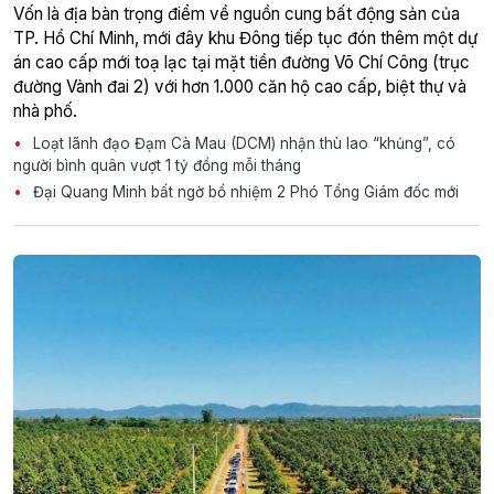
Vốn là địa bàn trọng điểm về nguồn cung bất động sản của
TP. Hồ Chí Minh, mới đây khu Đông tiếp tục đón thêm một dự
án cao cấp mới toạ lạc tại mặt tiền đường Võ Chí Công (trục
đường Vành đai 2) với hơn 1.000 căn hộ cao cấp, biệt thự và
nhà phố.
Loạt lãnh đạo Đạm Cà Mau (DCM) nhận thù lao “khủng”, có
người bình quân vượt 1 tỷ đồng mỗi tháng
Đại Quang Minh bất ngờ bổ nhiệm 2 Phó Tổng Giám đốc mới