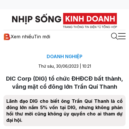
Xem nhiều
Tin mới
DOANH NGHIỆP
Thứ sáu, 30/06/2023 | 10:21
DIC Corp (DIG) tổ chức ĐHĐCĐ bất thành,
vắng mặt cổ đông lớn Trần Quí Thanh
Lãnh đạo DIG cho biết ông Trần Quí Thanh là cổ
đông lớn nắm 5% vốn tại DIG, nhưng không phản
hồi thư mời cũng không ủy quyền cho ai tham dự
đại hội.