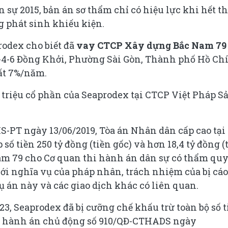
 sự 2015, bản án sơ thẩm chỉ có hiệu lực khi hết th
 phát sinh khiếu kiện.
rodex cho biết đã
vay CTCP Xây dựng Bắc Nam 79
2-4-6 Đồng Khởi, Phường Sài Gòn, Thành phố Hồ Ch
uất 7%/năm.
triệu cổ phần của Seaprodex tại CTCP Việt Pháp S
-PT ngày 13/06/2019, Tòa án Nhân dân cấp cao tại
ố tiền 250 tỷ đồng (tiền gốc) và hơn 18,4 tỷ đồng (
am 79 cho Cơ quan thi hành án dân sự có thẩm qu
với nghĩa vụ của pháp nhân, trách nhiệm của bị cáo
án này và các giao dịch khác có liên quan.
3, Seaprodex đã bị cưỡng chế khấu trừ toàn bộ số t
hi hành án chủ động số 910/QĐ-CTHADS ngày