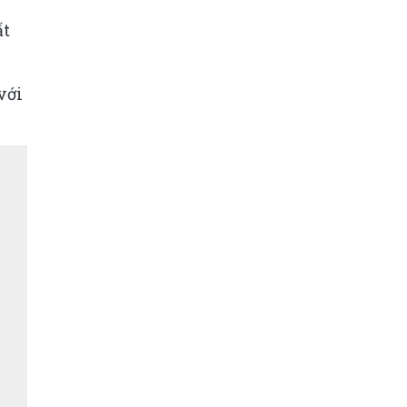
ất
với