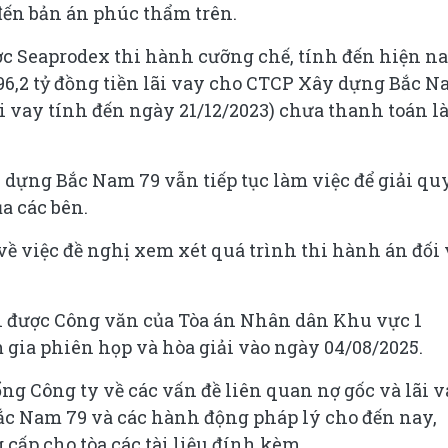
đến bản án phúc thẩm trên.
ược Seaprodex thi hành cưỡng chế, tính đến hiện na
96,2 tỷ đồng tiền lãi vay cho CTCP Xây dựng Bắc 
lãi vay tính đến ngày 21/12/2023) chưa thanh toán l
 dựng Bắc Nam 79 vẫn tiếp tục làm việc để giải qu
a các bên.
ề việc đề nghị xem xét quá trình thi hành án đối 
n được Công văn của Tòa án Nhân dân Khu vực 1
gia phiên họp và hòa giải vào ngày 04/08/2025.
ng Công ty về các vấn đề liên quan nợ gốc và lãi 
c Nam 79 và các hành động pháp lý cho đến nay,
cấp cho tòa các tài liệu đính kèm.