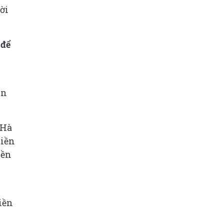
ời
 để
í
ản
 Hà
tiền
yền
iền