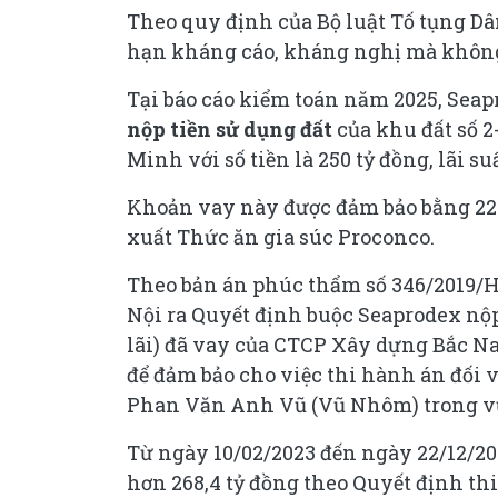
Theo quy định của Bộ luật Tố tụng Dân
hạn kháng cáo, kháng nghị mà không
Tại báo cáo kiểm toán năm 2025, Seap
nộp tiền sử dụng đất
của khu đất số 
Minh với số tiền là 250 tỷ đồng, lãi s
Khoản vay này được đảm bảo bằng 22 
xuất Thức ăn gia súc Proconco.
Theo bản án phúc thẩm số 346/2019/HS
Nội ra Quyết định buộc Seaprodex nộp s
lãi) đã vay của CTCP Xây dựng Bắc N
để đảm bảo cho việc thi hành án đối 
Phan Văn Anh Vũ (Vũ Nhôm) trong vụ 
Từ ngày 10/02/2023 đến ngày 22/12/202
hơn 268,4 tỷ đồng theo Quyết định t