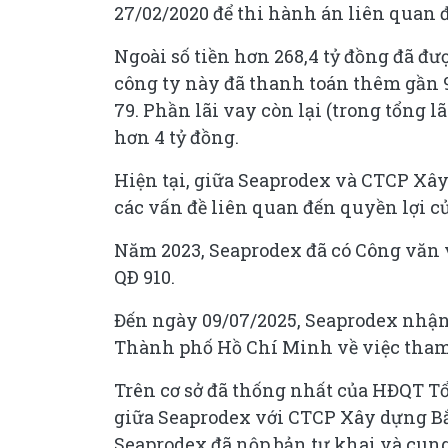
27/02/2020 để thi hành án liên quan 
Ngoài số tiền hơn 268,4 tỷ đồng đã đ
công ty này đã thanh toán thêm gần 
79. Phần lãi vay còn lại (trong tổng 
hơn 4 tỷ đồng.
Hiện tại, giữa Seaprodex và CTCP Xây
các vấn đề liên quan đến quyền lợi củ
Năm 2023, Seaprodex đã có Công văn v
QÐ 910.
Đến ngày 09/07/2025, Seaprodex nhậ
Thành phố Hồ Chí Minh về việc tham 
Trên cơ sở đã thống nhất của HĐQT Tổ
giữa Seaprodex với CTCP Xây dựng Bắ
Seaprodex đã nộp bản tự khai và cung 