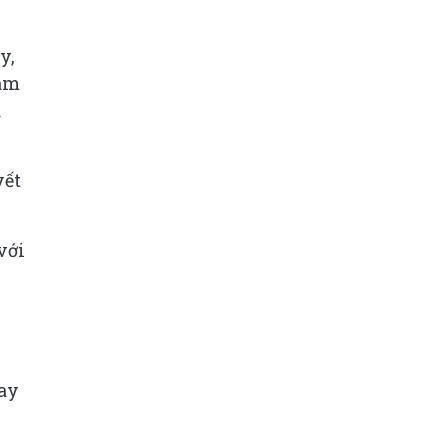
y,
Nam
à
yết
với
vay