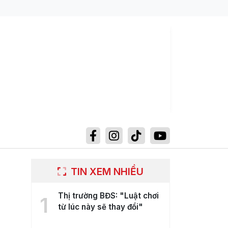
TIN XEM NHIỀU
Thị trường BĐS: "Luật chơi
1
từ lúc này sẽ thay đổi"