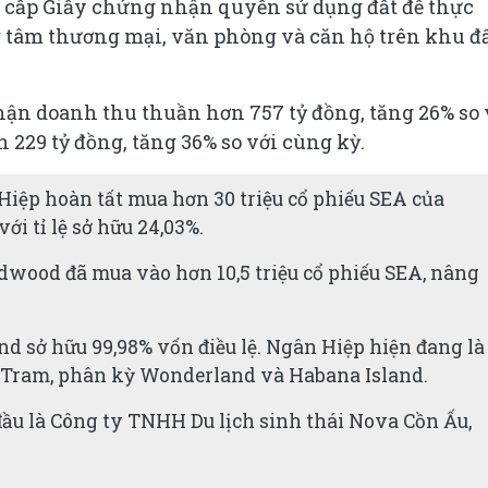
 cấp Giấy chứng nhận quyền sử dụng đất để thực
g tâm thương mại, văn phòng và căn hộ trên khu đ
ận doanh thu thuần hơn 757 tỷ đồng, tăng 26% so 
 229 tỷ đồng, tăng 36% so với cùng kỳ.
Hiệp hoàn tất mua hơn 30 triệu cổ phiếu SEA của
ới tỉ lệ sở hữu 24,03%.
dwood đã mua vào hơn 10,5 triệu cổ phiếu SEA, nâng
d sở hữu 99,98% vốn điều lệ. Ngân Hiệp hiện đang là
 Tram, phân kỳ Wonderland và Habana Island.
đầu là Công ty TNHH Du lịch sinh thái Nova Cồn Ấu,