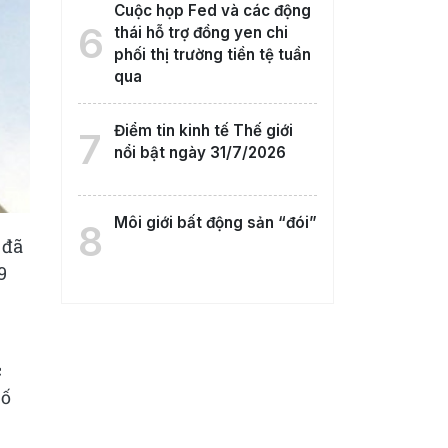
Cuộc họp Fed và các động
6
thái hỗ trợ đồng yen chi
phối thị trường tiền tệ tuần
qua
Điểm tin kinh tế Thế giới
7
nổi bật ngày 31/7/2026
Môi giới bất động sản “đói”
8
 đã
9
c
số