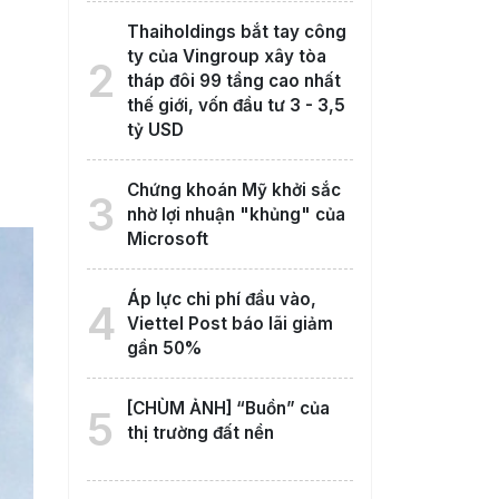
Thaiholdings bắt tay công
ty của Vingroup xây tòa
2
tháp đôi 99 tầng cao nhất
thế giới, vốn đầu tư 3 - 3,5
tỷ USD
Chứng khoán Mỹ khởi sắc
3
nhờ lợi nhuận "khủng" của
Microsoft
Áp lực chi phí đầu vào,
4
Viettel Post báo lãi giảm
gần 50%
[CHÙM ẢNH] “Buồn” của
5
thị trường đất nền