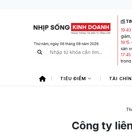
TI
19:40
giảm,
19:15
Thứ năm, ngày 06 tháng 08 năm 2026
sản vớ
17:45
trong
17:42
1.760
TIÊU ĐIỂM
TÀI CHÍ
16:49
phiếu
16:44
Đông
Th
Công ty liê