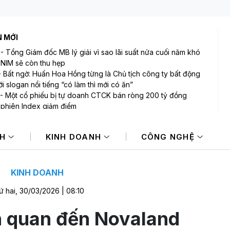
N MỚI
-
Tổng Giám đốc MB lý giải vì sao lãi suất nửa cuối năm khó
 NIM sẽ còn thu hẹp
-
Bất ngờ: Huấn Hoa Hồng từng là Chủ tịch công ty bất động
i slogan nổi tiếng “có làm thì mới có ăn”
-
Một cổ phiếu bị tự doanh CTCK bán ròng 200 tỷ đồng
 phiên Index giảm điểm
-
Tâm lý thận trọng bao trùm, VN-Index giảm tiếp về gần
 điểm
NH
KINH DOANH
CÔNG NGHỆ
-
Chứng khoán châu Á giảm điểm sau đà hưng phấn nhờ cổ
 AI
-
Giá dầu tăng khi nhà đầu tư thận trọng trước tình hình Trung
KINH DOANH
ứ hai, 30/03/2026 | 08:10
n quan đến Novaland