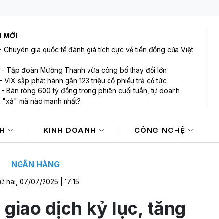
N MỚI
-
Chuyên gia quốc tế đánh giá tích cực về tiền đồng của Việt
-
Tập đoàn Mường Thanh vừa công bố thay đổi lớn
-
VIX sắp phát hành gần 123 triệu cổ phiếu trả cổ tức
-
Bán ròng 600 tỷ đồng trong phiên cuối tuần, tự doanh
"xả" mã nào mạnh nhất?
-
Khu Đông TP. Hồ Chí Minh sắp có hàng ngàn căn hộ cao
 thị trường quý III/2026
NH
KINH DOANH
CÔNG NGHỆ
-
VPBank tiếp tục huy động 1.600 tỷ đồng qua kênh trái
NGÂN HÀNG
ứ hai, 07/07/2025 | 17:15
giao dịch kỷ lục, tăng