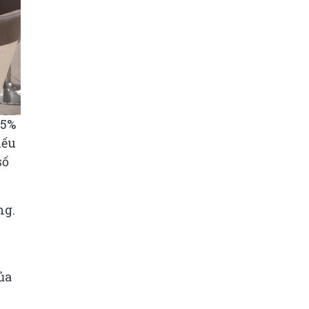
 5%
iếu
số
ng.
ủa