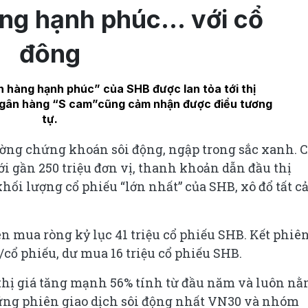
àng hạnh phúc… với cổ
đông
 hàng hạnh phúc” của SHB được lan tỏa tới thị
 ngân hàng “S cam”cũng cảm nhận được điều tương
tự.
rường chứng khoán sôi động, ngập trong sắc xanh. 
 gần 250 triệu đơn vị, thanh khoản dẫn đầu thị
khối lượng cổ phiếu “lớn nhất” của SHB, xô đổ tất c
n mua ròng kỷ lục 41 triệu cổ phiếu SHB. Kết phiên
/cổ phiếu, dư mua 16 triệu cổ phiếu SHB.
 thị giá tăng mạnh 56% tính từ đầu năm và luôn n
ững phiên giao dịch sôi động nhất VN30 và nhóm