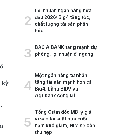
Lợi nhuận ngân hàng nửa
2
đầu 2026: Big4 tăng tốc,
chất lượng tài sản phân
hóa
BAC A BANK tăng mạnh dự
3
phòng, lợi nhuận đi ngang
Cổ
Một ngân hàng tư nhân
4
ả kỷ
tăng tài sản mạnh hơn cả
Big4, bằng BIDV và
Agribank cộng lại
,
Tổng Giám đốc MB lý giải
5
vì sao lãi suất nửa cuối
ằm
năm khó giảm, NIM sẽ còn
thu hẹp