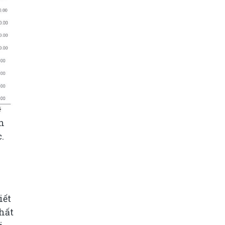
n
.
iết
hất