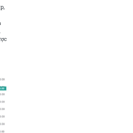
p,
a
,
ược