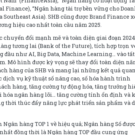
t Nam” (FinanceAsia), “Ngân hàng có hoạt động Tà
bal Finance), “Ngân hàng tài trợ bền vững cho Doa
a Southeast Asia). SHB cũng được Brand Finance x
hương hiệu cao nhất toàn cầu năm 2025.
c chuyển đổi mạnh mẽ và toàn diện giai đoạn 2024
ng tương lai (Bank of the Future), tích hợp trọn 
g đầu như AI, Big Data, Machine Learning… vào tất
hẩm. Mô hình được kỳ vọng sẽ thay đổi toàn diện nă
hách hàng của SHB và mang lại những kết quả qua
 dịch vụ kỹ thuật số nâng cao, số hóa hành trình
ách hàng, tăng cường tự động hóa, tăng trưởng hi
đại hóa ngân hàng lõi… tăng cường tính ổn định và 
g thời thúc đẩy năng lực phát triển sản phẩm và 
nh Ngân hàng TOP 1 về hiệu quả; Ngân hàng Số đượ
t nhất đồng thời là Ngân hàng TOP đầu cung ứng