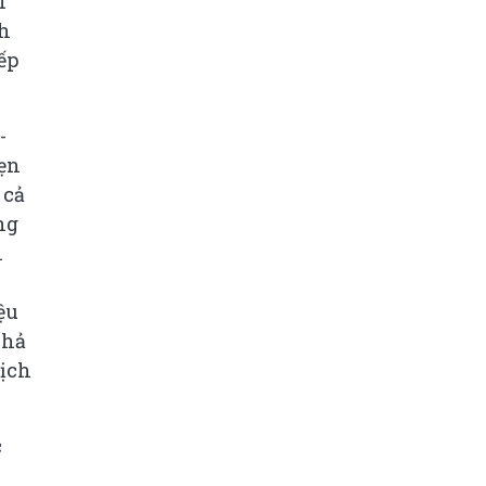
i
nh
ếp
-
vẹn
 cả
ng
n
ệu
khả
dịch
c