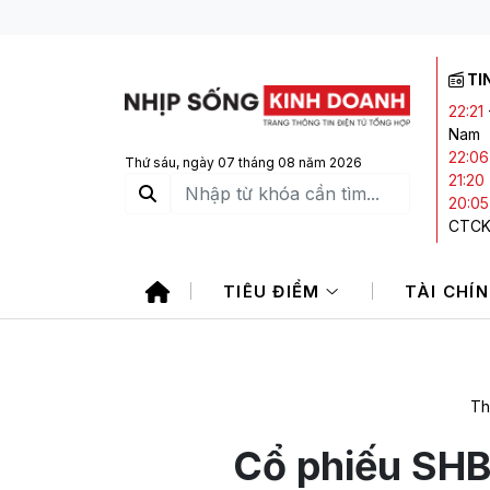
TI
22:21
Nam
22:06
Thứ sáu, ngày 07 tháng 08 năm 2026
21:20
20:05
CTCK 
19:55
cấp ra
TIÊU ĐIỂM
TÀI CHÍ
19:50
phiếu
Th
Cổ phiếu SHB 