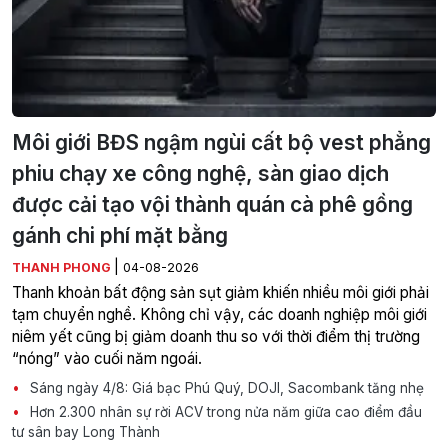
Môi giới BĐS ngậm ngùi cất bộ vest phẳng
phiu chạy xe công nghệ, sàn giao dịch
được cải tạo vội thành quán cà phê gồng
gánh chi phí mặt bằng
|
THANH PHONG
04-08-2026
Thanh khoản bất động sản sụt giảm khiến nhiều môi giới phải
tạm chuyển nghề. Không chỉ vậy, các doanh nghiệp môi giới
niêm yết cũng bị giảm doanh thu so với thời điểm thị trường
“nóng” vào cuối năm ngoái.
Sáng ngày 4/8: Giá bạc Phú Quý, DOJI, Sacombank tăng nhẹ
Hơn 2.300 nhân sự rời ACV trong nửa năm giữa cao điểm đầu
tư sân bay Long Thành