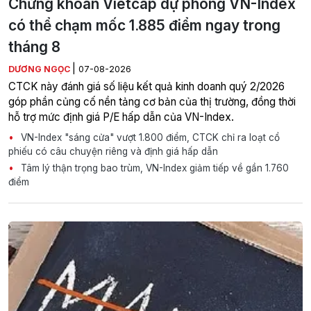
Chứng khoán Vietcap dự phóng VN-Index
có thể chạm mốc 1.885 điểm ngay trong
tháng 8
|
DƯƠNG NGỌC
07-08-2026
CTCK này đánh giá số liệu kết quả kinh doanh quý 2/2026
góp phần củng cố nền tảng cơ bản của thị trường, đồng thời
hỗ trợ mức định giá P/E hấp dẫn của VN-Index.
VN-Index "sáng cửa" vượt 1.800 điểm, CTCK chỉ ra loạt cổ
phiếu có câu chuyện riêng và định giá hấp dẫn
Tâm lý thận trọng bao trùm, VN-Index giảm tiếp về gần 1.760
điểm