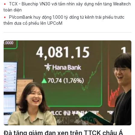
TCX - Bluechip VN30 với tầm nhìn xây dựng nền tảng Wealtech
toàn diện
PVcomBank huy động 1.000 tỷ đồng từ kênh trái phiếu trước
thềm đưa cổ phiếu lên UPCoM
Đà tăng giảm đan xen trên TTCK châu Á