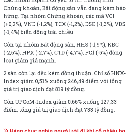
Các nhóm ngành có yếu tố thị trường như
Chứng khoán, Bất động sản vẫn đang kém hào
hứng. Tại nhóm Chứng khoán, các mã VCI
(+0,2%), VND (-1,2%), TCX (-1,2%), DSE (-1,3%), VDS
(-1,4%) biến động trái chiều.
Còn tại nhóm Bất động sản, HHS (-1,9%), KBC
(-2,6%), HPX (-2,7%), CTD (-4,7%), PC1 (-5%) đồng
loạt giảm giá mạnh.
2 sàn còn lại đều kém đồng thuận. Chỉ số HNX-
Index giảm 0,51% xuống 246,49 điểm với tổng
giá trị giao dịch đạt 819 tỷ đồng.
Còn UPCoM-Index giảm 0,66% xuống 127,33
điểm, tổng giá trị giao dịch đạt 733 tỷ đồng.
Hàng chục nghìn người rời đi khi cổ phiếu họ