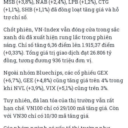
MSB (+3,8%), NAB (+2,4%), LPB (+1,2%), CTG
(+1,1%), SHB (+1,1%) đã đồng loạt tăng giá và hỗ
trợ chỉ số.
Chốt phiên, VN-Index vẫn đóng cửa trong sắc
xanh dù đã xuất hiện rung lắc trong phiên
sáng. Chỉ số tăng 6,36 điểm lên 1.915,37 điểm
(+0,33%). Tổng giá trị giao dịch đạt 26.806 tỷ
đồng, tương đương 936 triệu đơn vị.
Ngoài nhóm Bluechips, các cổ phiếu GEX
(+6,7%), GEE (+4,8%) cũng tăng giá trên 4% trong
khi NVL (+3,9%), VIX (+5,1%) cũng trên 3%.
Tuy nhiên, đà lan tỏa của thị trường vẫn rất
hạn chế. VN100 chỉ có 29/100 mã tăng giá. Còn
với VN30 chỉ có 10/30 mã tăng giá.