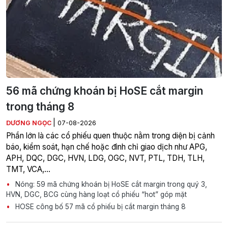
56 mã chứng khoán bị HoSE cắt margin
trong tháng 8
|
DƯƠNG NGỌC
07-08-2026
Phần lớn là các cổ phiếu quen thuộc nằm trong diện bị cảnh
báo, kiểm soát, hạn chế hoặc đình chỉ giao dịch như APG,
APH, DQC, DGC, HVN, LDG, OGC, NVT, PTL, TDH, TLH,
TMT, VCA,…
Nóng: 59 mã chứng khoán bị HoSE cắt margin trong quý 3,
HVN, DGC, BCG cùng hàng loạt cổ phiếu “hot” góp mặt
HOSE công bố 57 mã cổ phiếu bị cắt margin tháng 8