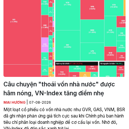
Câu chuyện "thoái vốn nhà nước" được
hâm nóng, VN-Index tăng điểm nhẹ
|
MAI HƯƠNG
07-08-2026
Một loạt cổ phiếu có vốn nhà nước như GVR, GAS, VNM, BSR
đã ghi nhận phản ứng giá tích cực sau khi Chính phủ ban hành
tiêu chí phân loại doanh nghiệp để cơ cấu lại vốn. Nhờ đó,
VN-Index đã đón sắc xanh trở lại.