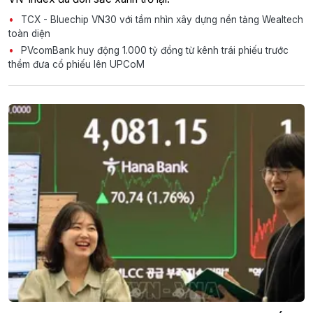
TCX - Bluechip VN30 với tầm nhìn xây dựng nền tảng Wealtech
toàn diện
PVcomBank huy động 1.000 tỷ đồng từ kênh trái phiếu trước
thềm đưa cổ phiếu lên UPCoM