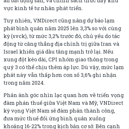
án bất động sản, và chính sách thúc đẩy khu
vực kinh tế tư nhân phát triển.
Tuy nhiên, VNDirect cũng nâng dự báo lạm
phát bình quân năm 2025 lên 3,3% so với cùng
kỳ (svck), từ mức 3,2% trước đó, chủ yếu do tác
động từ căng thẳng địa chính trị giữa Iran và
Israel khiến giá dầu tăng mạnh trở lại. Nếu
xung đột kéo dài, CPI nhóm giao thông trong
quý 3 có thể chịu thêm áp lực. Dù vậy, mức lạm
phát này vẫn thấp hơn con số 3,6% ghi nhận
trong năm 2024.
Phản ánh góc nhìn lạc quan hơn về triển vọng
đàm phán thuế giữa Việt Nam và Mỹ, VNDirect
kỳ vọng Việt Nam sẽ đàm phán thành công,
đưa mức thuế đối ứng bình quân xuống
khoảng 16-22% trong kịch bản cơ sở. Bên cạnh