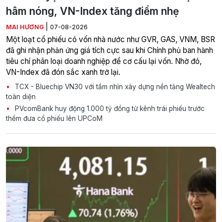
hâm nóng, VN-Index tăng điểm nhẹ
|
MAI HƯƠNG
07-08-2026
Một loạt cổ phiếu có vốn nhà nước như GVR, GAS, VNM, BSR
đã ghi nhận phản ứng giá tích cực sau khi Chính phủ ban hành
tiêu chí phân loại doanh nghiệp để cơ cấu lại vốn. Nhờ đó,
VN-Index đã đón sắc xanh trở lại.
TCX - Bluechip VN30 với tầm nhìn xây dựng nền tảng Wealtech
toàn diện
PVcomBank huy động 1.000 tỷ đồng từ kênh trái phiếu trước
thềm đưa cổ phiếu lên UPCoM