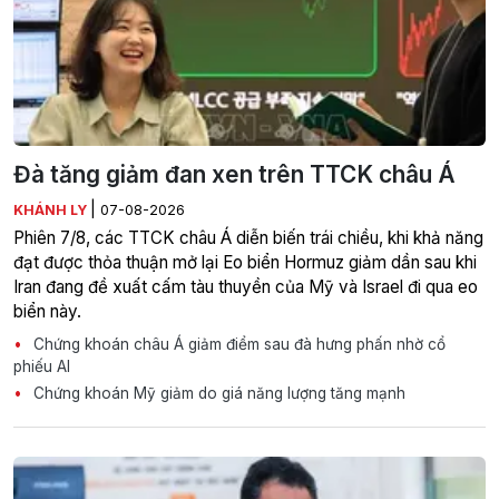
Đà tăng giảm đan xen trên TTCK châu Á
|
KHÁNH LY
07-08-2026
Phiên 7/8, các TTCK châu Á diễn biến trái chiều, khi khả năng
đạt được thỏa thuận mở lại Eo biển Hormuz giảm dần sau khi
Iran đang đề xuất cấm tàu thuyền của Mỹ và Israel đi qua eo
biển này.
Chứng khoán châu Á giảm điểm sau đà hưng phấn nhờ cổ
phiếu AI
Chứng khoán Mỹ giảm do giá năng lượng tăng mạnh