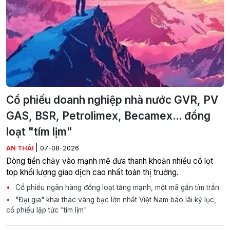
Cổ phiếu doanh nghiệp nhà nước GVR, PV
GAS, BSR, Petrolimex, Becamex... đồng
loạt "tím lịm"
|
AN THÁI
07-08-2026
Dòng tiền chảy vào mạnh mẽ đưa thanh khoản nhiều cổ lọt
top khối lượng giao dịch cao nhất toàn thị trường.
Cổ phiếu ngân hàng đồng loạt tăng mạnh, một mã gần tím trần
"Đại gia" khai thác vàng bạc lớn nhất Việt Nam báo lãi kỷ lục,
cổ phiếu lập tức "tím lịm"