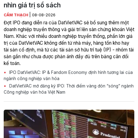
nhìn giá trị sổ sách
|
CẨM THẠCH
08-08-2026
Đợt IPO đang diễn ra của DatVietVAC sẽ bổ sung thêm một
doanh nghiệp truyền thông và giải trí lên sàn chứng khoán Việt
Nam. Khác với nhiều doanh nghiệp truyền thống, phần lớn giá
trị của DatVietVAC không đến từ nhà máy, hàng tồn kho hay
tài sản cố định, mà từ các tài sản sở hữu trí tuệ (IP) - nhóm tài
sản gần như chưa được phản ánh đầy đủ trên bảng cân đối
kế toán.
IPO DatVietVAC: IP & Fandom Economy định hình tương lai của
ngành công nghiệp văn hóa
DatVietVAC mở đăng ký IPO: Thời điểm vàng đón “sóng” ngành
Công nghiệp văn hóa Việt Nam