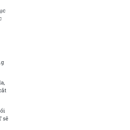
mục
c
ng
a,
cắt
ối
T sẽ