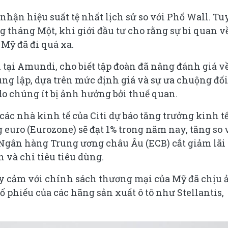
ận hiệu suất tệ nhất lịch sử so với Phố Wall. Tu
g tháng Một, khi giới đầu tư cho rằng sự bi quan v
 Mỹ đã đi quá xa.
 tại Amundi, cho biết tập đoàn đã nâng đánh giá về
ung lập, dựa trên mức định giá và sự ưa chuộng đối
o chúng ít bị ảnh hưởng bởi thuế quan.
 các nhà kinh tế của Citi dự báo tăng trưởng kinh t
euro (Eurozone) sẽ đạt 1% trong năm nay, tăng so 
Ngân hàng Trung ương châu Âu (ECB) cắt giảm lãi
h và chi tiêu tiêu dùng.
y cảm với chính sách thương mại của Mỹ đã chịu 
cổ phiếu của các hãng sản xuất ô tô như Stellantis,