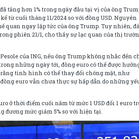
đã tăng hơn 1% trong ngày đầu tại vị của ông Trum
ể từ cuối tháng 11/2024 so với đồng USD. Nguyên
uế quan ngay lập tức của ông Trump. Tuy nhiên, đ
ong phiên 21/1, cho thấy sự lạc quan của thị trườ
co Pesole của ING, nếu ông Trump không nhắc đến c
trong những ngày tới, đồng euro có thể được hưởn
ý rằng tình hình có thể thay đổi chóng mặt, như
 đồng euro vẫn chưa thực sự hấp dẫn do những yếu
ro ở thời điểm cuối năm từ mức 1 USD đổi 1 euro t
ng đương mức giảm 5% so với hiện tại.