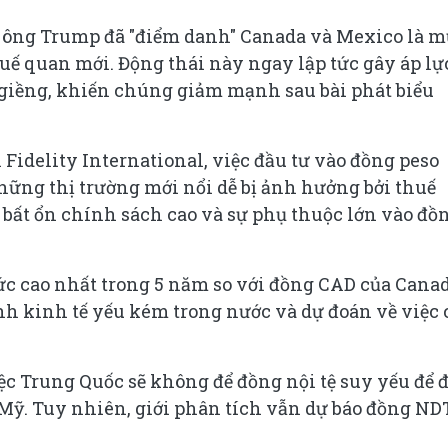
m, ông Trump đã "điểm danh" Canada và Mexico là 
uế quan mới. Động thái này ngay lập tức gây áp lự
g giềng, khiến chúng giảm mạnh sau bài phát biểu
 Fidelity International, việc đầu tư vào đồng peso
ững thị trường mới nổi dễ bị ảnh hưởng bởi thuế
bất ổn chính sách cao và sự phụ thuộc lớn vào đồ
c cao nhất trong 5 năm so với đồng CAD của Canad
nh kinh tế yếu kém trong nước và dự đoán về việc 
ệc Trung Quốc sẽ không để đồng nội tệ suy yếu để đ
Mỹ. Tuy nhiên, giới phân tích vẫn dự báo đồng ND