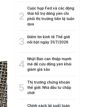
Cuộc họp Fed và các động
2
thái hỗ trợ đồng yen chi
phối thị trường tiền tệ tuần
qua
Điểm tin kinh tế Thế giới
3
nổi bật ngày 31/7/2026
Nhật Bản can thiệp mạnh
4
mẽ để cứu đồng yen khỏi
giảm giá sâu
Thị trường chứng khoán
5
thế giới: Nhà đầu tư chấp
chới
Chính sách lãi suất toàn