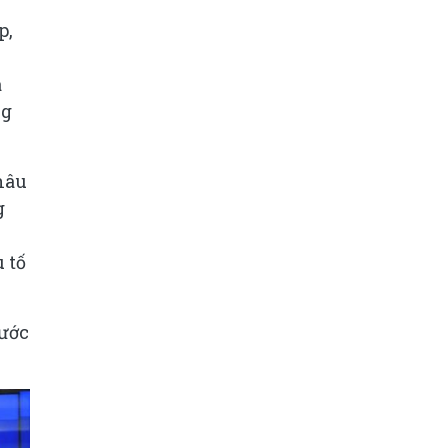
p,
à
ng
hâu
g
 tố
rước