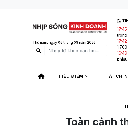
TI
17:45
trong
17:42
Thứ năm, ngày 06 tháng 08 năm 2026
1.760
16:49
phiếu
16:44
Đông
TIÊU ĐIỂM
TÀI CHÍ
16:20
hai c
15:57
giao 
Th
Toàn cảnh th