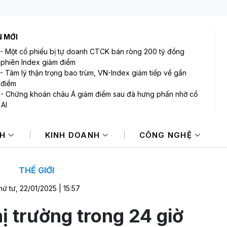
N MỚI
-
Một cổ phiếu bị tự doanh CTCK bán ròng 200 tỷ đồng
 phiên Index giảm điểm
-
Tâm lý thận trọng bao trùm, VN-Index giảm tiếp về gần
 điểm
-
Chứng khoán châu Á giảm điểm sau đà hưng phấn nhờ cổ
 AI
-
Giá dầu tăng khi nhà đầu tư thận trọng trước tình hình Trung
NH
KINH DOANH
CÔNG NGHỆ
-
Phiên 6/8: Khối ngoại ngắt mạch mua ròng, tập trung "xả"
ổ phiếu lớn
-
Làm sao để người mua tránh được rủi ro phát sinh trong
dịch bất động sản?
THẾ GIỚI
ứ tư, 22/01/2025 | 15:57
ị trường trong 24 giờ