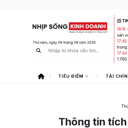
TI
19:15
sản vớ
17:45
Thứ năm, ngày 06 tháng 08 năm 2026
trong
17:42
1.760
16:49
phiếu
TIÊU ĐIỂM
TÀI CHÍ
16:44
Đông
16:20
hai c
Thứ
Thông tin tíc