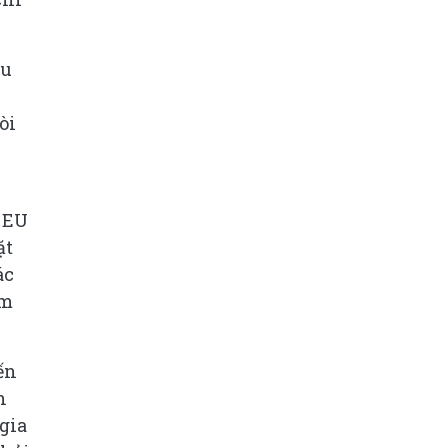
xu
òi
ế EU
ặt
ác
ăm
ến
h
gia