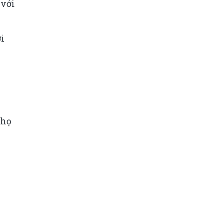
 với
ới
 họ