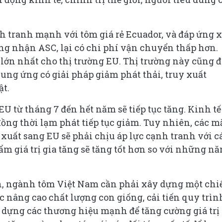
nh tranh mạnh với tôm giá rẻ Ecuador, và đáp ứng 
ng nhận ASC, lại có chi phí vận chuyển thấp hơn.
lớn nhất cho thị trường EU. Thị trường này cũng đ
cung ứng có giải pháp giảm phát thải, truy xuất
ật.
U từ tháng 7 đến hết năm sẽ tiếp tục tăng. Kinh t
đồng thời lạm phát tiếp tục giảm. Tuy nhiên, các m
uất sang EU sẽ phải chịu áp lực cạnh tranh với c
ẩm giá trị gia tăng sẽ tăng tốt hơn so với những n
hạn, ngành tôm Việt Nam cần phải xây dựng một chi
ệc nâng cao chất lượng con giống, cải tiến quy trìn
 dựng các thương hiệu mạnh để tăng cường giá trị 