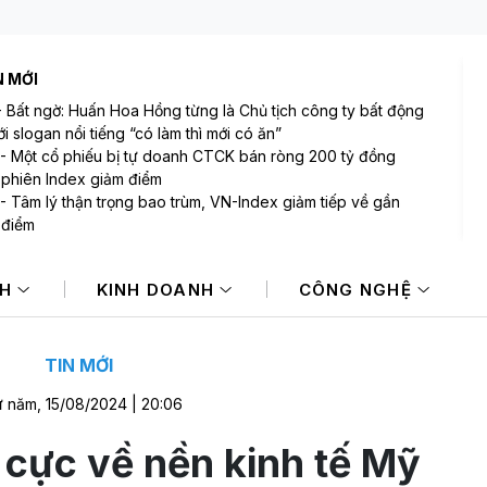
N MỚI
-
Bất ngờ: Huấn Hoa Hồng từng là Chủ tịch công ty bất động
i slogan nổi tiếng “có làm thì mới có ăn”
-
Một cổ phiếu bị tự doanh CTCK bán ròng 200 tỷ đồng
 phiên Index giảm điểm
-
Tâm lý thận trọng bao trùm, VN-Index giảm tiếp về gần
 điểm
-
Chứng khoán châu Á giảm điểm sau đà hưng phấn nhờ cổ
 AI
NH
KINH DOANH
CÔNG NGHỆ
-
Giá dầu tăng khi nhà đầu tư thận trọng trước tình hình Trung
-
Phiên 6/8: Khối ngoại ngắt mạch mua ròng, tập trung "xả"
ổ phiếu lớn
TIN MỚI
 năm, 15/08/2024 | 20:06
h cực về nền kinh tế Mỹ