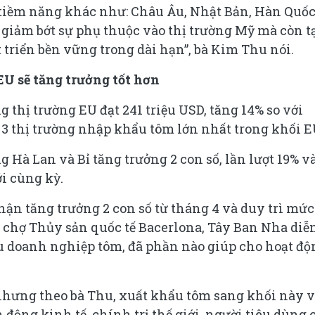
tiềm năng khác như: Châu Âu, Nhật Bản, Hàn Quốc
giảm bớt sự phụ thuộc vào thị trường Mỹ mà còn t
 triển bền vững trong dài hạn”, bà Kim Thu nói.
EU sẽ tăng trưởng tốt hơn
g thị trường EU đạt 241 triệu USD, tăng 14% so với
à 3 thị trường nhập khẩu tôm lớn nhất trong khối E
g Hà Lan và Bỉ tăng trưởng 2 con số, lần lượt 19% v
i cùng kỳ.
ận tăng trưởng 2 con số từ tháng 4 và duy trì mức
i chợ Thủy sản quốc tế Bacerlona, Tây Ban Nha diễ
ều doanh nghiệp tôm, đã phần nào giúp cho hoạt độ
nhưng theo bà Thu, xuất khẩu tôm sang khối này 
 động kinh tế, chính trị thế giới, người tiêu dùng 