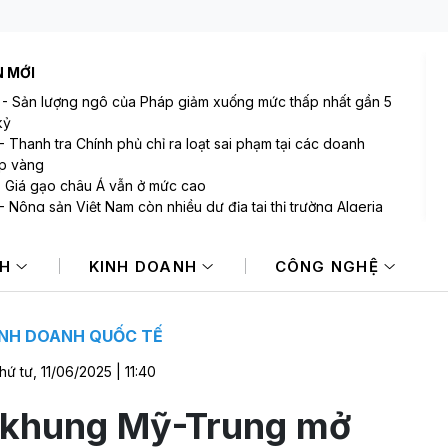
N MỚI
-
Sản lượng ngô của Pháp giảm xuống mức thấp nhất gần 5
kỷ
-
Thanh tra Chính phủ chỉ ra loạt sai phạm tại các doanh
p vàng
-
Giá gạo châu Á vẫn ở mức cao
-
Nông sản Việt Nam còn nhiều dư địa tại thị trường Algeria
-
Xuất khẩu đất hiếm của Trung Quốc sang Nhật Bản và Mỹ
 mạnh
NH
KINH DOANH
CÔNG NGHỆ
-
BAF và áp lực huy động vốn trong bối cảnh lợi nhuận đi lùi
INH DOANH QUỐC TẾ
hứ tư, 11/06/2025 | 11:40
 khung Mỹ-Trung mở