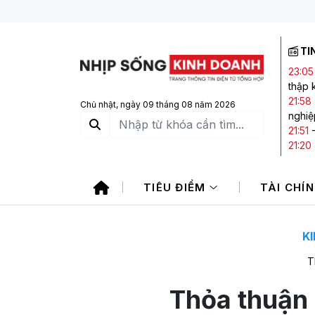
TI
23:05
thập 
21:58
Chủ nhật, ngày 09 tháng 08 năm 2026
nghiệ
21:51
21:20
21:14
giảm
TIÊU ĐIỂM
TÀI CHÍ
19:25
K
T
Thỏa thuận