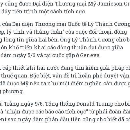
y cũng được Đại diện Thương mại Mỹ Jamieson Gr
đẩy tiến trình một cách tích cực.
u của Đại diện Thương mại Quốc tế Lý Thành Cương
, lý tính và thẳng thắn" của cuộc đối thoại, đồng
ng lòng tin giữa hai bên. Ông Lý Thành Cương cho b
uôn khổ triển khai các đồng thuận đạt được giữa
đàm ngày 5/6 và tại cuộc gặp ở Geneva.
 cấp thiết khi hai nước đang tìm kiếm giải pháp c
thuế quan. Đặc biệt, vấn đề trì hoãn phê duyệt vận
đã được Mỹ nêu ra như một điểm nghẽn cần được g
g phương.
Nhà Trắng ngày 9/6, Tổng thống Donald Trump cho bi
và “nhận được các báo cáo tích cực” từ phái đoàn đ
ent sau ngày đàm phán đầu tiên cũng cho biết đã c