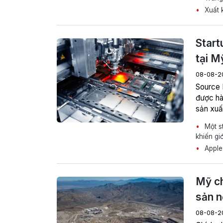
Xuất k
Start
tại M
08-08-2
Source 
được hà
sản xuấ
Một st
khiến gi
Apple 
Mỹ ch
sản n
08-08-2