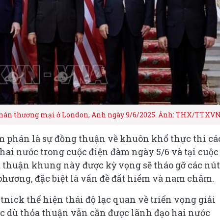
phán thương mại ở London, Anh ngày 9/6/2025. Ảnh: THX/TTXV
m phán là sự đồng thuận về khuôn khổ thực thi cá
 hai nước trong cuộc điện đàm ngày 5/6 và tại cuộc
a thuận khung này được kỳ vọng sẽ tháo gỡ các nút
hương, đặc biệt là vấn đề đất hiếm và nam châm.
ick thể hiện thái độ lạc quan về triển vọng giải
c dù thỏa thuận vẫn cần được lãnh đạo hai nước