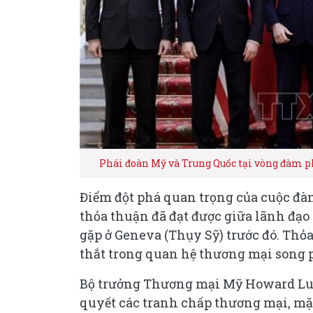
Phái đoàn Mỹ và Trung Quốc tại vòng đàm 
Điểm đột phá quan trọng của cuộc đà
thỏa thuận đã đạt được giữa lãnh đạo
gặp ở Geneva (Thụy Sỹ) trước đó. Thỏ
thắt trong quan hệ thương mại song p
Bộ trưởng Thương mại Mỹ Howard Lutn
quyết các tranh chấp thương mại, mặ