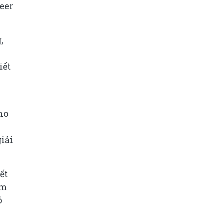
eer
,
iết
ho
iải
ết
àm
ó