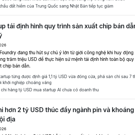
hẩu đất hiếm của Trung Quốc sang Nhật Bản tiếp tục giảm
up tái định hình quy trình sản xuất chip bán dẫ
ỹ
026
Foundry đang thu hút sự chú ý lớn từ giới công nghệ khi huy động
ng trăm triệu USD để thực hiện sứ mệnh tái định hình toàn bộ quy 
t chip bán dẫn.
artup từng được định giá 1,1 tỷ USD vừa đóng cửa, phá sản chỉ sau 7 
ới khởi nghiệp choáng váng
chi hàng tỷ USD mua startup AI chưa có doanh thu
i hơn 2 tỷ USD thúc đẩy ngành pin và khoáng
ội địa
026