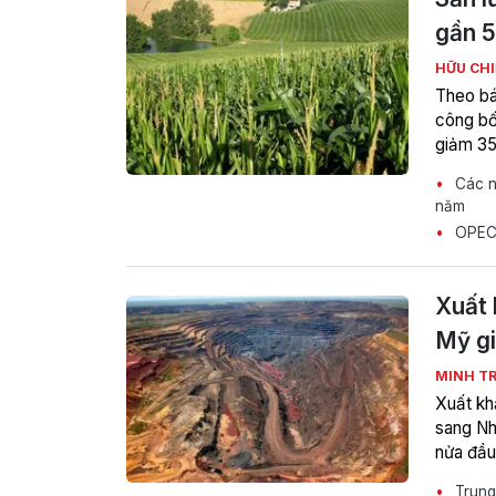
gần 5
HỮU CH
Theo bá
công bố
giảm 35
Các n
năm
OPEC+ 
Xuất 
Mỹ g
MINH T
Xuất kh
sang Nh
nửa đầu
Trung