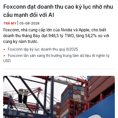
Foxconn đạt doanh thu cao kỷ lục nhờ nhu
cầu mạnh đối với AI
|
TRÀ MY
05-08-2026
Foxconn, nhà cung cấp lớn của Nvidia và Apple, cho biết
doanh thu tháng Bảy đạt 946,5 tỷ TWD, tăng 54,2% so với
cùng kỳ năm trước.
Foxconn lập kỷ lục doanh thu quý II/2025
Foxconn lấn sân sang thị trường trung tâm dữ liệu AI nghìn tỷ
USD