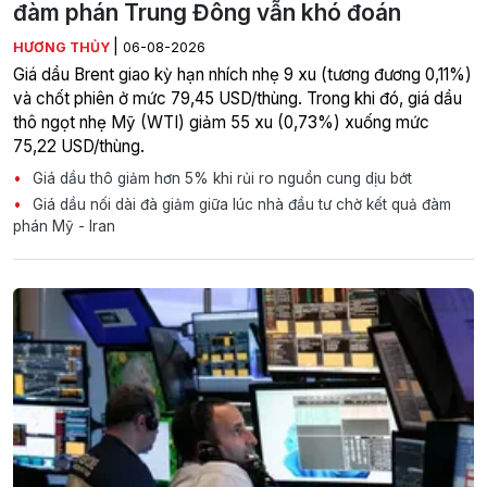
đàm phán Trung Đông vẫn khó đoán
|
HƯƠNG THỦY
06-08-2026
Giá dầu Brent giao kỳ hạn nhích nhẹ 9 xu (tương đương 0,11%)
và chốt phiên ở mức 79,45 USD/thùng. Trong khi đó, giá dầu
thô ngọt nhẹ Mỹ (WTI) giảm 55 xu (0,73%) xuống mức
75,22 USD/thùng.
Giá dầu thô giảm hơn 5% khi rủi ro nguồn cung dịu bớt
Giá dầu nối dài đà giảm giữa lúc nhà đầu tư chờ kết quả đàm
phán Mỹ - Iran