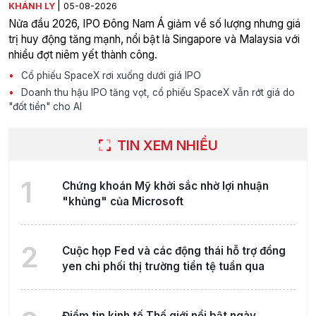
|
KHÁNH LY
05-08-2026
Nửa đầu 2026, IPO Đông Nam Á giảm về số lượng nhưng giá
trị huy động tăng mạnh, nổi bật là Singapore và Malaysia với
nhiều đợt niêm yết thành công.
Cổ phiếu SpaceX rơi xuống dưới giá IPO
Doanh thu hậu IPO tăng vọt, cổ phiếu SpaceX vẫn rớt giá do
"đốt tiền" cho AI
TIN XEM NHIỀU
1
Chứng khoán Mỹ khởi sắc nhờ lợi nhuận
"khủng" của Microsoft
2
Cuộc họp Fed và các động thái hỗ trợ đồng
yen chi phối thị trường tiền tệ tuần qua
Điểm tin kinh tế Thế giới nổi bật ngày