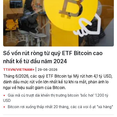
Số vốn rút ròng từ quỹ ETF Bitcoin cao
nhất kể từ đầu năm 2024
|
TTXVN/VIETNAM+
29-06-2026
Tháng 6/2026, các quỹ ETF Bitcoin tại Mỹ rút hơn 4,1 tỷ USD,
đánh dấu mức rút vốn lớn nhất kể từ khi ra mắt, phản ánh lo
ngại về hiệu suất giảm của Bitcoin.
Giải mã cú trượt dài khiến thị trường bitcoin 'bốc hơi' 1.200 tỷ
USD
Bitcoin rơi xuống thấp nhất 20 tháng, các cá voi ồ ạt "xả hàng"