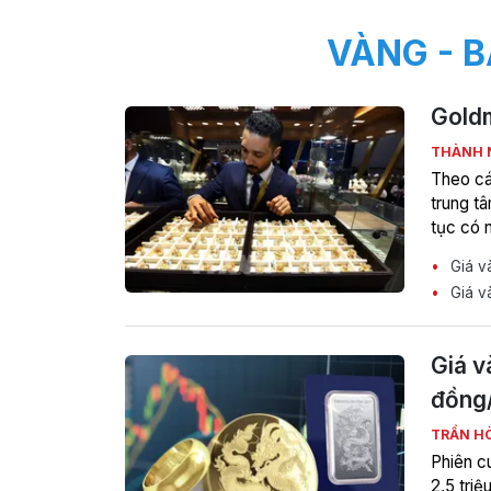
VÀNG - B
Goldm
THÀNH
Theo cá
trung t
tục có n
Giá và
Giá và
Giá v
đồng
TRẦN H
Phiên cu
2,5 tri