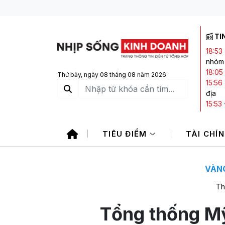
TI
18:53
nhóm 
18:05
Thứ bảy, ngày 08 tháng 08 năm 2026
15:56
địa
15:53
Bảo V
14:23
TIÊU ĐIỂM
TÀI CHÍ
sách
13:51
lẻ tạ
cho v
VÀNG
Th
Tổng thống M