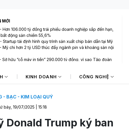
N MỚI
-
Hơn 106.000 tỷ đồng trái phiếu doanh nghiệp sắp đến hạn,
bất động sản chiếm 55,6%
-
Startup tái định hình quy trình sản xuất chip bán dẫn tại Mỹ
-
Mỹ chi hơn 2 tỷ USD thúc đẩy ngành pin và khoáng sản nội
-
Sở hữu “cỗ máy in tiền” 290.000 tỷ đồng, vì sao Tập đoàn
iệt (BVH) vẫn gánh chi phí repo và lãi vay tăng vọt?
-
Định giá DatVietVAC, sẽ là sai lầm nếu chỉ nhìn giá trị sổ
NH
KINH DOANH
CÔNG NGHỆ
-
Thị trường ngân hàng bán lẻ: HSBC rút khỏi 2 thị trường bán
i Úc và Ai Cập, Standard Chartered chuyển nhượng danh mục
ay tại Singapore cho Trust Bank
 - BẠC - KIM LOẠI QUÝ
ứ bảy, 19/07/2025 | 15:18
ỹ Donald Trump ký ban