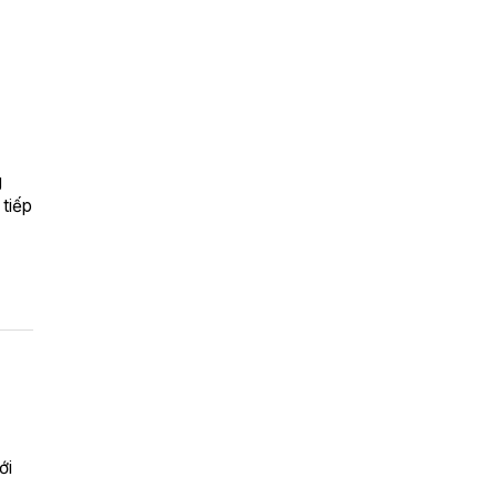
g
 tiếp
ới