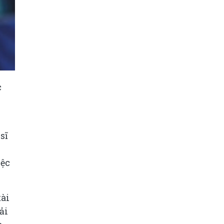
c
sĩ
iệc
tài
ải