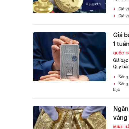
Giá và
Giá và
Giá b
1 tuầ
QUỐC T
Giá bạc
Quý bán
Sáng 
Sáng n
bạc
Ngân 
vàng 
MINH H