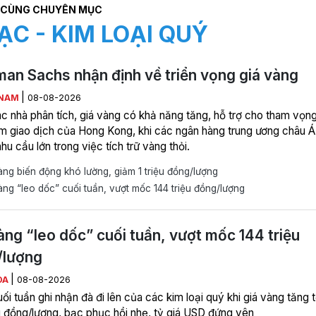
CÙNG CHUYÊN MỤC
ẠC - KIM LOẠI QUÝ
an Sachs nhận định về triển vọng giá vàng
|
 NAM
08-08-2026
c nhà phân tích, giá vàng có khả năng tăng, hỗ trợ cho tham vọn
âm giao dịch của Hong Kong, khi các ngân hàng trung ương châu Á
hu cầu lớn trong việc tích trữ vàng thỏi.
ng biến động khó lường, giảm 1 triệu đồng/lượng
ng “leo dốc” cuối tuần, vượt mốc 144 triệu đồng/lượng
àng “leo dốc” cuối tuần, vượt mốc 144 triệu
/lượng
|
ÒA
08-08-2026
ối tuần ghi nhận đà đi lên của các kim loại quý khi giá vàng tăng t
ệu đồng/lượng, bạc phục hồi nhẹ, tỷ giá USD đứng yên