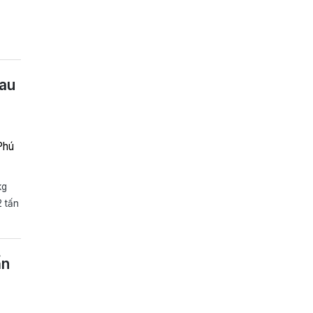
au
Phú
kg
2 tấn
ấn