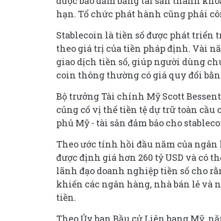
được bảo đảm bằng tài sản thanh kho
hạn. Tổ chức phát hành cũng phải cô
Stablecoin là tiền số được phát triển 
theo giá trị của tiền pháp định. Vài
giao dịch tiền số, giúp người dùng ch
coin thông thường có giá quy đổi bằn
Bộ trưởng Tài chính Mỹ Scott Bessent 
củng cố vị thế tiền tệ dự trữ toàn cầ
phủ Mỹ - tài sản đảm bảo cho stableco
Theo ước tính hồi đầu năm của ngân 
được định giá hơn 260 tỷ USD và có th
lãnh đạo doanh nghiệp tiền số cho rằn
khiến các ngân hàng, nhà bán lẻ và 
tiền.
Theo Ủy ban Bầu cử Liên bang Mỹ, nă