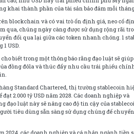
ản cao, như USD hay trái phiếu chính phủ Mỹ ngắ
ng khai thành phần của tài sản bảo đảm mỗi tháng
trên blockchain và có vai trò ổn định giá, neo cố đị
 năm qua, chúng ngày càng được sử dụng rộng rãi tr
uyển đổi qua lại giữa các token nhanh chóng. 1 sta
g 1 USD.
cho biết trong một thông báo rằng đạo luật sẽ giúp
u của đồng đôla và thúc đẩy nhu cầu trái phiếu chín
in.
hàng Standard Chartered, thị trường stablecoin hi
ể đạt 2.000 tỷ USD năm 2028. Các doanh nghiệp và
g đạo luật này sẽ nâng cao độ tin cậy của stableco
người tiêu dùng sẵn sàng sử dụng chúng để chuyể
m 2024, các doanh nghiệp và cá nhân ngành tiền s